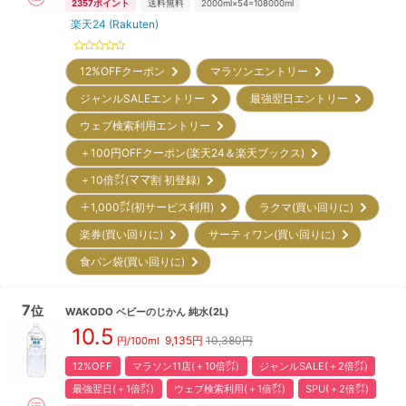
2357
ポイント
送料無料
2000ml×54=108000ml
楽天24 (Rakuten)
12%OFFクーポン
マラソンエントリー
ジャンルSALEエントリー
最強翌日エントリー
ウェブ検索利用エントリー
＋100円OFFクーポン(楽天24＆楽天ブックス)
＋10倍㌽(ママ割 初登録)
＋1,000㌽(初サービス利用)
ラクマ(買い回りに)
楽券(買い回りに)
サーティワン(買い回りに)
食パン袋(買い回りに)
7
位
WAKODO
ベビーのじかん 純水(2L)
10.5
9,135
円
10,380円
円/100ml
12%OFF
マラソン11店(＋10倍㌽)
ジャンルSALE(＋2倍㌽)
最強翌日(＋1倍㌽)
ウェブ検索利用(＋1倍㌽)
SPU(＋2倍㌽)