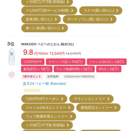
＋10倍㌽(ママ割 初登録)
＋1,000㌽(初サービス利用)
ラクマ(買い回りに)
楽券(買い回りに)
サーティワン(買い回りに)
食パン袋(買い回りに)
3
位
WAKODO
ベビーのじかん 純水(2L)
9.8
12,540
円
14,040円
円/100ml
1,500円OFF
マラソン11店(＋10倍㌽)
ジャンルSALE(＋2倍㌽)
最強翌日(＋1倍㌽)
ウェブ検索利用(＋1倍㌽)
SPU(＋2倍㌽)
1917
ポイント
送料無料
2000ml×54=108000ml
楽天24 ベビー館 (Rakuten)
1,500円OFFクーポン
マラソンエントリー
ジャンルSALEエントリー
最強翌日エントリー
ウェブ検索利用エントリー
＋10倍㌽(ママ割 初登録)