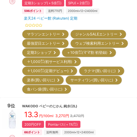
定期3ショップ(＋5倍㌽)
SPU(＋2倍㌽)
596
ポイント
送料770円
2000ml×12=24000ml
楽天24 ベビー館 (Rakuten) 定期
マラソンエントリー
ジャンルSALEエントリー
最強翌日エントリー
ウェブ検索利用エントリー
定期3ショップ
＋10倍㌽(ママ割 初登録)
＋1,000㌽(初サービス利用)
＋1,000㌽(定期デビュー)
ラクマ(買い回りに)
楽券(買い回りに)
サーティワン(買い回りに)
食パン袋(買い回りに)
9
位
WAKODO
ベビーのじかん 純水(2L)
13.3
3,270
円
3,470円
円/100ml
200円OFF
Pontaパス(＋1%㌽)
66
ポイント
送料無料
2000ml×12=24000ml