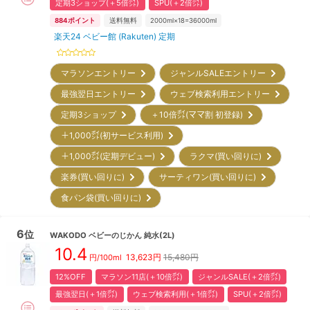
定期3ショップ(＋5倍㌽)
SPU(＋2倍㌽)
884
ポイント
送料無料
2000ml×18=36000ml
楽天24 ベビー館 (Rakuten) 定期
マラソンエントリー
ジャンルSALEエントリー
最強翌日エントリー
ウェブ検索利用エントリー
定期3ショップ
＋10倍㌽(ママ割 初登録)
＋1,000㌽(初サービス利用)
＋1,000㌽(定期デビュー)
ラクマ(買い回りに)
楽券(買い回りに)
サーティワン(買い回りに)
食パン袋(買い回りに)
6
位
WAKODO
ベビーのじかん 純水(2L)
10.4
13,623
円
15,480円
円/100ml
12%OFF
マラソン11店(＋10倍㌽)
ジャンルSALE(＋2倍㌽)
最強翌日(＋1倍㌽)
ウェブ検索利用(＋1倍㌽)
SPU(＋2倍㌽)