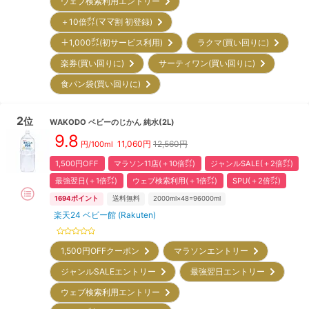
ウェブ検索利用エントリー
＋10倍㌽(ママ割 初登録)
＋1,000㌽(初サービス利用)
ラクマ(買い回りに)
楽券(買い回りに)
サーティワン(買い回りに)
食パン袋(買い回りに)
2
位
WAKODO
ベビーのじかん 純水(2L)
9.8
11,060
円
12,560円
円/100ml
1,500円OFF
マラソン11店(＋10倍㌽)
ジャンルSALE(＋2倍㌽)
最強翌日(＋1倍㌽)
ウェブ検索利用(＋1倍㌽)
SPU(＋2倍㌽)
1694
ポイント
送料無料
2000ml×48=96000ml
楽天24 ベビー館 (Rakuten)
1,500円OFFクーポン
マラソンエントリー
ジャンルSALEエントリー
最強翌日エントリー
ウェブ検索利用エントリー