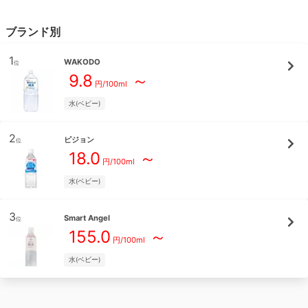
ブランド別
1
WAKODO
位
9.8
～
円/
100ml
水(ベビー)
2
ピジョン
位
18.0
～
円/
100ml
水(ベビー)
3
Smart Angel
位
155.0
～
円/
100ml
水(ベビー)