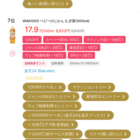
食パン袋(買い回りに)
7
位
WAKODO
ベビーのじかん むぎ茶(500ml)
17.9
8,633
円
9,810円
円/100ml
12%OFF
スーパーDEAL 10%㌽
マラソン11店(＋10倍㌽)
ジャンルSALE(＋2倍㌽)
最強翌日(＋1倍㌽)
ウェブ検索利用(＋1倍㌽)
SPU(＋2倍㌽)
2205
ポイント
送料無料
500ml×72=36000ml
楽天24 (Rakuten)
12%OFFクーポン
マラソンエントリー
ジャンルSALEエントリー
最強翌日エントリー
ウェブ検索利用エントリー
＋100円OFFクーポン(楽天24＆楽天ブックス)
＋10倍㌽(ママ割 初登録)
＋1,000㌽(初サービス利用)
ラクマ(買い回りに)