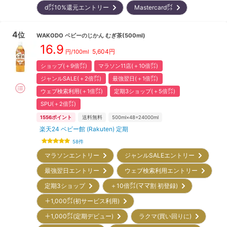
d㌽10%還元エントリー
Mastercard㌽
4
位
WAKODO
ベビーのじかん むぎ茶(500ml)
16.9
5,604
円
円/100ml
ショップ(＋9倍㌽)
マラソン11店(＋10倍㌽)
ジャンルSALE(＋2倍㌽)
最強翌日(＋1倍㌽)
ウェブ検索利用(＋1倍㌽)
定期3ショップ(＋5倍㌽)
SPU(＋2倍㌽)
1556
ポイント
送料無料
500ml×48=24000ml
楽天24 ベビー館 (Rakuten) 定期
58
件
マラソンエントリー
ジャンルSALEエントリー
最強翌日エントリー
ウェブ検索利用エントリー
定期3ショップ
＋10倍㌽(ママ割 初登録)
＋1,000㌽(初サービス利用)
＋1,000㌽(定期デビュー)
ラクマ(買い回りに)