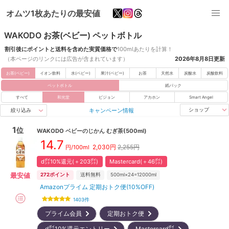
オムツ1枚あたりの最安値
WAKODO お茶(ベビー) ペットボトル
割引後にポイントと送料を含めた実質価格で
100mlあたりを計算！
（本ページのリンクには広告が含まれています）
2026年8月8日
更新
お茶(ベビー)
イオン飲料
水(ベビー)
果汁(ベビー)
お茶
天然水
炭酸水
炭酸飲料
ペットボトル
紙パック
すべて
和光堂
ピジョン
アカホン
Smart Angel
キャンペーン情報
ショップ
絞り込み
1
位
WAKODO
ベビーのじかん むぎ茶(500ml)
14.7
2,030
円
2,255円
円/100ml
d㌽10%還元(＋203㌽)
Mastercard(＋46㌽)
最安値
272
ポイント
送料無料
500ml×24=12000ml
Amazonプライム 定期おトク便(10%OFF)
1403
件
プライム会員
定期おトク便
d㌽10%還元エントリー
Mastercard㌽