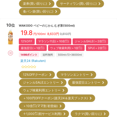
楽券(買い回りに)
サーティワン(買い回りに)
食パン袋(買い回りに)
10
位
WAKODO
ベビーのじかん むぎ茶(500ml)
19.8
8,633
円
9,810円
円/100ml
12%OFF
マラソン11店(＋10倍㌽)
ジャンルSALE(＋2倍㌽)
最強翌日(＋1倍㌽)
ウェブ検索利用(＋1倍㌽)
SPU(＋2倍㌽)
1498
ポイント
送料無料
500ml×72=36000ml
楽天24 (Rakuten)
12%OFFクーポン
マラソンエントリー
ジャンルSALEエントリー
最強翌日エントリー
ウェブ検索利用エントリー
＋100円OFFクーポン(楽天24＆楽天ブックス)
＋10倍㌽(ママ割 初登録)
＋1,000㌽(初サービス利用)
ラクマ(買い回りに)