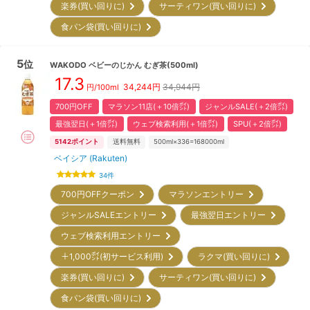
楽券(買い回りに)
サーティワン(買い回りに)
食パン袋(買い回りに)
5
位
WAKODO
ベビーのじかん むぎ茶(500ml)
17.3
34,244
円
34,944円
円/100ml
700円OFF
マラソン11店(＋10倍㌽)
ジャンルSALE(＋2倍㌽)
最強翌日(＋1倍㌽)
ウェブ検索利用(＋1倍㌽)
SPU(＋2倍㌽)
5142
ポイント
送料無料
500ml×336=168000ml
ベイシア (Rakuten)
34
件
700円OFFクーポン
マラソンエントリー
ジャンルSALEエントリー
最強翌日エントリー
ウェブ検索利用エントリー
＋1,000㌽(初サービス利用)
ラクマ(買い回りに)
楽券(買い回りに)
サーティワン(買い回りに)
食パン袋(買い回りに)