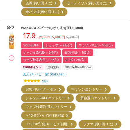
楽券(買い回りに)
サーティワン(買い回りに)
食パン袋(買い回りに)
8
位
WAKODO
ベビーのじかん むぎ茶(500ml)
17.9
5,600
円
5,900円
円/100ml
300円OFF
ショップ(＋9倍㌽)
マラソン11店(＋10倍㌽)
ジャンルSALE(＋2倍㌽)
最強翌日(＋1倍㌽)
ウェブ検索利用(＋1倍㌽)
SPU(＋2倍㌽)
1306
ポイント
送料無料
500ml×48=24000ml
楽天24 ベビー館 (Rakuten)
58
件
300円OFFクーポン
マラソンエントリー
ジャンルSALEエントリー
最強翌日エントリー
ウェブ検索利用エントリー
＋10倍㌽(ママ割 初登録)
＋1,000㌽(初サービス利用)
ラクマ(買い回りに)