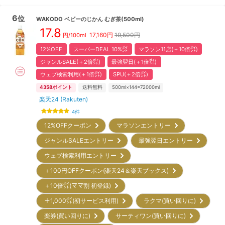
6
位
WAKODO
ベビーのじかん むぎ茶(500ml)
17.8
17,160
円
19,500円
円/100ml
12%OFF
スーパーDEAL 10%㌽
マラソン11店(＋10倍㌽)
ジャンルSALE(＋2倍㌽)
最強翌日(＋1倍㌽)
ウェブ検索利用(＋1倍㌽)
SPU(＋2倍㌽)
4358
ポイント
送料無料
500ml×144=72000ml
楽天24 (Rakuten)
4
件
12%OFFクーポン
マラソンエントリー
ジャンルSALEエントリー
最強翌日エントリー
ウェブ検索利用エントリー
＋100円OFFクーポン(楽天24＆楽天ブックス)
＋10倍㌽(ママ割 初登録)
＋1,000㌽(初サービス利用)
ラクマ(買い回りに)
楽券(買い回りに)
サーティワン(買い回りに)