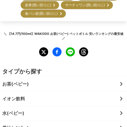
楽券(買い回りに)
サーティワン(買い回りに)
食パン袋(買い回りに)
＼
【14.7円/100ml】WAKODO お茶(ベビー) ペットボトル 安いランキング
の最安値
／
タイプから探す
お茶(ベビー)
イオン飲料
水(ベビー)