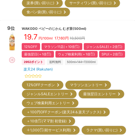
楽券(買い回りに)
サーティワン(買い回りに)
食パン袋(買い回りに)
9
位
WAKODO
ベビーのじかん むぎ茶(500ml)
19.7
17,160
円
19,500円
円/100ml
12%OFF
マラソン11店(＋10倍㌽)
ジャンルSALE(＋2倍㌽)
最強翌日(＋1倍㌽)
ウェブ検索利用(＋1倍㌽)
SPU(＋2倍㌽)
2952
ポイント
送料無料
500ml×144=72000ml
楽天24 (Rakuten)
12%OFFクーポン
マラソンエントリー
ジャンルSALEエントリー
最強翌日エントリー
ウェブ検索利用エントリー
＋100円OFFクーポン(楽天24＆楽天ブックス)
＋10倍㌽(ママ割 初登録)
＋1,000㌽(初サービス利用)
ラクマ(買い回りに)