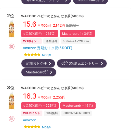
2
位
WAKODO
ベビーのじかん むぎ茶(500ml)
15.6
2,142
円
2,255円
円/100ml
d㌽10%還元(＋214㌽)
Mastercard(＋34㌽)
271
ポイント
送料無料
500ml×24=12000ml
Amazon 定期おトク便(5%OFF)
1403
件
定期おトク便
d㌽10%還元エントリー
Mastercard㌽
3
位
WAKODO
ベビーのじかん むぎ茶(500ml)
16.3
2,255
円
円/100ml
d㌽10%還元(＋225㌽)
Mastercard(＋46㌽)
294
ポイント
送料無料
500ml×24=12000ml
Amazon
1403
件