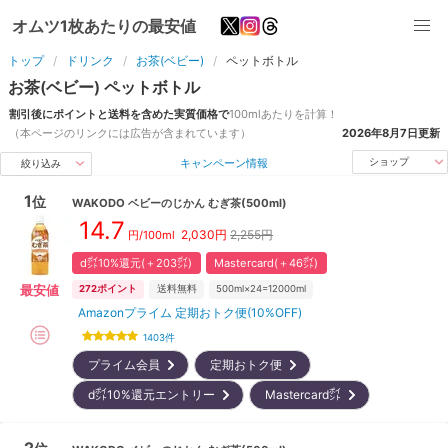
オムツ1枚あたりの最安値
トップ
ドリンク
お茶(ベビー)
ペットボトル
お茶(ベビー)
ペットボトル
割引後にポイントと送料を含めた実質価格で
100ml
あたりを計算！
（本ページのリンクには広告が含まれています）
2026年8月7日
更新
キャンペーン情報
ショップ
絞り込み
1
位
WAKODO
ベビーのじかん むぎ茶(500ml)
14.7
2,030
円
2,255円
円/100ml
d㌽10%還元(＋203㌽)
Mastercard(＋46㌽)
最安値
272
ポイント
送料無料
500ml×24=12000ml
Amazonプライム 定期おトク便(10%OFF)
1403
件
プライム会員
定期おトク便
d㌽10%還元エントリー
Mastercard㌽
2