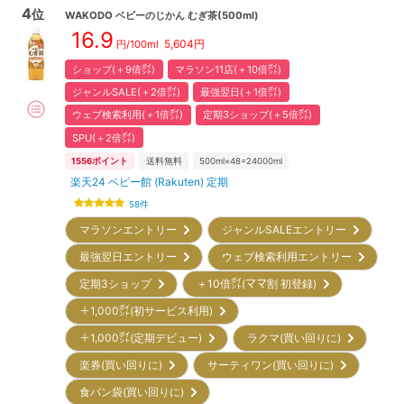
4
位
WAKODO
ベビーのじかん むぎ茶(500ml)
16.9
5,604
円
円/100ml
ショップ(＋9倍㌽)
マラソン11店(＋10倍㌽)
ジャンルSALE(＋2倍㌽)
最強翌日(＋1倍㌽)
ウェブ検索利用(＋1倍㌽)
定期3ショップ(＋5倍㌽)
SPU(＋2倍㌽)
1556
ポイント
送料無料
500ml×48=24000ml
楽天24 ベビー館 (Rakuten) 定期
58
件
マラソンエントリー
ジャンルSALEエントリー
最強翌日エントリー
ウェブ検索利用エントリー
定期3ショップ
＋10倍㌽(ママ割 初登録)
＋1,000㌽(初サービス利用)
＋1,000㌽(定期デビュー)
ラクマ(買い回りに)
楽券(買い回りに)
サーティワン(買い回りに)
食パン袋(買い回りに)