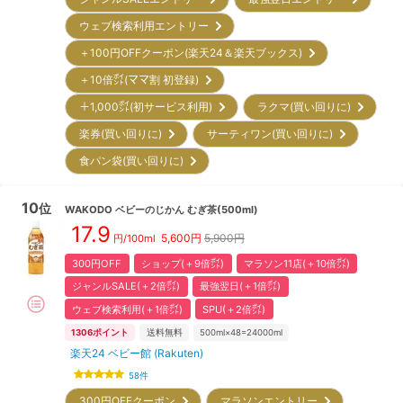
ウェブ検索利用エントリー
＋100円OFFクーポン(楽天24＆楽天ブックス)
＋10倍㌽(ママ割 初登録)
＋1,000㌽(初サービス利用)
ラクマ(買い回りに)
楽券(買い回りに)
サーティワン(買い回りに)
食パン袋(買い回りに)
10
位
WAKODO
ベビーのじかん むぎ茶(500ml)
17.9
5,600
円
5,900円
円/100ml
300円OFF
ショップ(＋9倍㌽)
マラソン11店(＋10倍㌽)
ジャンルSALE(＋2倍㌽)
最強翌日(＋1倍㌽)
ウェブ検索利用(＋1倍㌽)
SPU(＋2倍㌽)
1306
ポイント
送料無料
500ml×48=24000ml
楽天24 ベビー館 (Rakuten)
58
件
300円OFFクーポン
マラソンエントリー