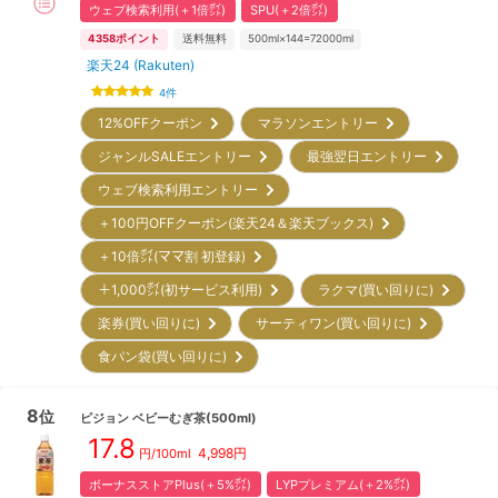
ウェブ検索利用(＋1倍㌽)
SPU(＋2倍㌽)
4358
ポイント
送料無料
500ml×144=72000ml
楽天24 (Rakuten)
4
件
12%OFFクーポン
マラソンエントリー
ジャンルSALEエントリー
最強翌日エントリー
ウェブ検索利用エントリー
＋100円OFFクーポン(楽天24＆楽天ブックス)
＋10倍㌽(ママ割 初登録)
＋1,000㌽(初サービス利用)
ラクマ(買い回りに)
楽券(買い回りに)
サーティワン(買い回りに)
食パン袋(買い回りに)
8
位
ピジョン
ベビーむぎ茶(500ml)
17.8
4,998
円
円/100ml
ボーナスストアPlus(＋5%㌽)
LYPプレミアム(＋2%㌽)