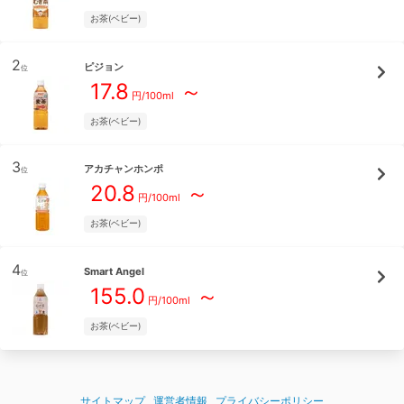
お茶(ベビー)
2
ピジョン
位
17.8
～
円/
100ml
お茶(ベビー)
3
アカチャンホンポ
位
20.8
～
円/
100ml
お茶(ベビー)
4
Smart Angel
位
155.0
～
円/
100ml
お茶(ベビー)
サイトマップ
運営者情報
プライバシーポリシー