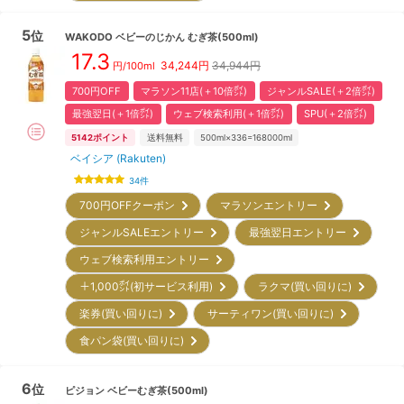
5
位
WAKODO
ベビーのじかん むぎ茶(500ml)
17.3
34,244
円
34,944円
円/100ml
700円OFF
マラソン11店(＋10倍㌽)
ジャンルSALE(＋2倍㌽)
最強翌日(＋1倍㌽)
ウェブ検索利用(＋1倍㌽)
SPU(＋2倍㌽)
5142
ポイント
送料無料
500ml×336=168000ml
ベイシア (Rakuten)
34
件
700円OFFクーポン
マラソンエントリー
ジャンルSALEエントリー
最強翌日エントリー
ウェブ検索利用エントリー
＋1,000㌽(初サービス利用)
ラクマ(買い回りに)
楽券(買い回りに)
サーティワン(買い回りに)
食パン袋(買い回りに)
6
位
ピジョン
ベビーむぎ茶(500ml)