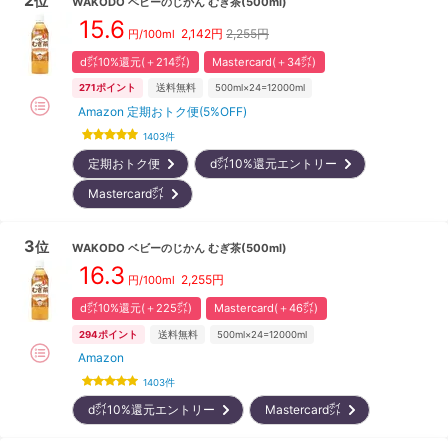
位
WAKODO
ベビーのじかん むぎ茶(500ml)
15.6
2,142
円
2,255円
円/100ml
d㌽10%還元(＋214㌽)
Mastercard(＋34㌽)
271
ポイント
送料無料
500ml×24=12000ml
Amazon 定期おトク便(5%OFF)
1403
件
定期おトク便
d㌽10%還元エントリー
Mastercard㌽
3
位
WAKODO
ベビーのじかん むぎ茶(500ml)
16.3
2,255
円
円/100ml
d㌽10%還元(＋225㌽)
Mastercard(＋46㌽)
294
ポイント
送料無料
500ml×24=12000ml
Amazon
1403
件
d㌽10%還元エントリー
Mastercard㌽