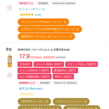
727
ポイント
送料無料
500ml×48=24000ml
ピジョン (ヤフショ)
251
件
ボーナスストアPlusエントリー
LYPプレミアム(5,000円相当プレゼント)
開催中ボーナスまとめてエントリー
9
位
WAKODO
ベビーのじかん むぎ茶(500ml)
17.9
8,633
円
9,810円
円/100ml
12%OFF
スーパーDEAL 10%㌽
マラソン11店(＋10倍㌽)
ジャンルSALE(＋2倍㌽)
最強翌日(＋1倍㌽)
ウェブ検索利用(＋1倍㌽)
SPU(＋2倍㌽)
2205
ポイント
送料無料
500ml×72=36000ml
楽天24 (Rakuten)
12%OFFクーポン
マラソンエントリー
ジャンルSALEエントリー
最強翌日エントリー