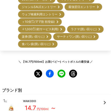
ジャンルSALEエントリー
最強翌日エントリー
ウェブ検索利用エントリー
＋10倍㌽(ママ割 初登録)
＋1,000㌽(初サービス利用)
ラクマ(買い回りに)
楽券(買い回りに)
サーティワン(買い回りに)
食パン袋(買い回りに)
＼
【14.7円/100ml】お茶(ベビー) ペットボトル
の最安値 ／
ブランド別
1
WAKODO
位
14.7
～
円/
100ml