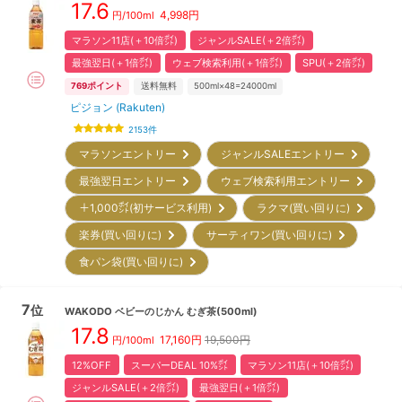
17.6
4,998
円
円/100ml
マラソン11店(＋10倍㌽)
ジャンルSALE(＋2倍㌽)
最強翌日(＋1倍㌽)
ウェブ検索利用(＋1倍㌽)
SPU(＋2倍㌽)
769
ポイント
送料無料
500ml×48=24000ml
ピジョン (Rakuten)
2153
件
マラソンエントリー
ジャンルSALEエントリー
最強翌日エントリー
ウェブ検索利用エントリー
＋1,000㌽(初サービス利用)
ラクマ(買い回りに)
楽券(買い回りに)
サーティワン(買い回りに)
食パン袋(買い回りに)
7
位
WAKODO
ベビーのじかん むぎ茶(500ml)
17.8
17,160
円
19,500円
円/100ml
12%OFF
スーパーDEAL 10%㌽
マラソン11店(＋10倍㌽)
ジャンルSALE(＋2倍㌽)
最強翌日(＋1倍㌽)