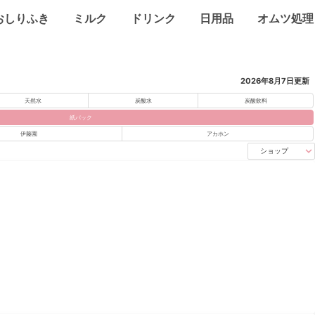
おしりふき
ミルク
ドリンク
日用品
オムツ処理
2026年8月7日
更新
天然水
炭酸水
炭酸飲料
紙パック
伊藤園
アカホン
ショップ