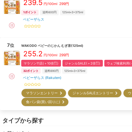
239.5
299
円
円/100ml
1
ポイント
送料600円
125ml×3=375ml
ベビーザらス
7
位
WAKODO
ベビーのじかん むぎ茶(125ml)
255.2
299
円
円/100ml
マラソン11店(＋10倍㌽)
ジャンルSALE(＋2倍㌽)
ウェブ検索利用(＋
32
ポイント
送料690円
125ml×3=375ml
ベビーザらス (Rakuten)
マラソンエントリー
ジャンルSALEエントリー
ウ
食パン袋(買い回りに)
タイプから探す