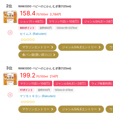
2
位
WAKODO
ベビーのじかん むぎ茶(125ml)
158.4
3,784
円
円/100ml
ショップ(＋4倍㌽)
マラソン11店(＋10倍㌽)
ジャンルSALE(＋2倍㌽
683
ポイント
送料660円
125ml×19=2375ml
セイムス (Rakuten)
マラソンエントリー
ジャンルSALEエントリー
ウ
食パン袋(買い回りに)
3
位
WAKODO
ベビーのじかん むぎ茶(125ml)
199.2
214
円
円/100ml
マラソン11店(＋10倍㌽)
ジャンルSALE(＋2倍㌽)
ウェブ検索利用(＋
17
ポイント
送料550円
125ml×3=375ml
マツモトキヨシ (Rakuten)
マラソンエントリー
ジャンルSALEエントリー
ウ