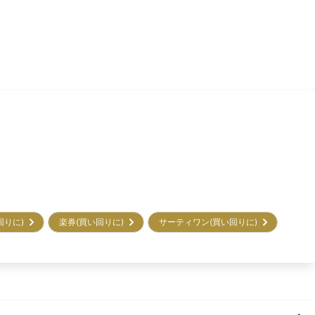
回りに)
楽券(買い回りに)
サーティワン(買い回りに)