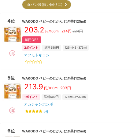
食パン袋(買い回りに)
4
位
WAKODO
ベビーのじかん むぎ茶(125ml)
203.2
214
円
224円
円/100ml
10円OFF
2
ポイント
送料550円
125ml×3=375ml
マツモトキヨシ
5
位
WAKODO
ベビーのじかん むぎ茶(125ml)
213.9
203
円
円/100ml
1
ポイント
送料600円
125ml×3=375ml
アカチャンホンポ
9
件
6
位
WAKODO
ベビーのじかん むぎ茶(125ml)