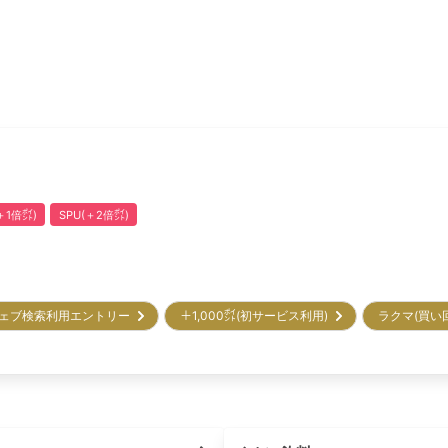
1倍㌽)
SPU(＋2倍㌽)
ェブ検索利用エントリー
＋1,000㌽(初サービス利用)
ラクマ(買い