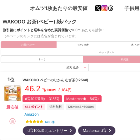
オムツ1枚あたりの最安値
子供用
WAKODO お茶(ベビー) 紙パック
割引後にポイントと送料を含めた実質価格で
100mlあたりを計算！
（本ページのリンクには広告が含まれています）
お茶(ベビー)
イオン飲料
水(ベビ
ペットボトル
すべて
和光堂
絞り込み
1
位
WAKODO
ベビーのじかん むぎ茶(125ml)
46.2
3,184
円
円/100ml
d㌽10%還元(＋318㌽)
Mastercard(＋64㌽)
最安値
414
ポイント
送料無料
125ml×48=6000ml
Amazon
1403
件
d㌽10%還元エントリー
Mastercard㌽