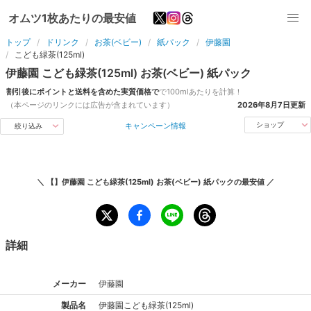
オムツ1枚あたりの最安値
トップ
ドリンク
お茶(ベビー)
紙パック
伊藤園
こども緑茶(125ml)
伊藤園
こども緑茶(125ml)
お茶(ベビー)
紙パック
割引後にポイントと送料を含めた実質価格で
で
100ml
あたりを計算！
（本ページのリンクには広告が含まれています）
2026年8月7日
更新
キャンペーン情報
ショップ
絞り込み
＼
【】伊藤園 こども緑茶(125ml) お茶(ベビー) 紙パック
の最安値 ／
詳細
メーカー
伊藤園
製品名
伊藤園
こども緑茶(125ml)