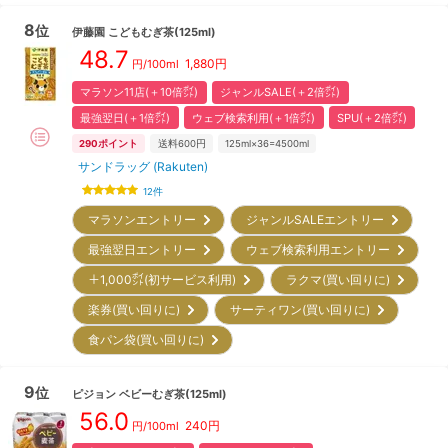
8
位
伊藤園
こどもむぎ茶(125ml)
48.7
1,880
円
円/100ml
マラソン11店(＋10倍㌽)
ジャンルSALE(＋2倍㌽)
最強翌日(＋1倍㌽)
ウェブ検索利用(＋1倍㌽)
SPU(＋2倍㌽)
290
ポイント
送料600円
125ml×36=4500ml
サンドラッグ (Rakuten)
12
件
マラソンエントリー
ジャンルSALEエントリー
最強翌日エントリー
ウェブ検索利用エントリー
＋1,000㌽(初サービス利用)
ラクマ(買い回りに)
楽券(買い回りに)
サーティワン(買い回りに)
食パン袋(買い回りに)
9
位
ピジョン
ベビーむぎ茶(125ml)
56.0
240
円
円/100ml