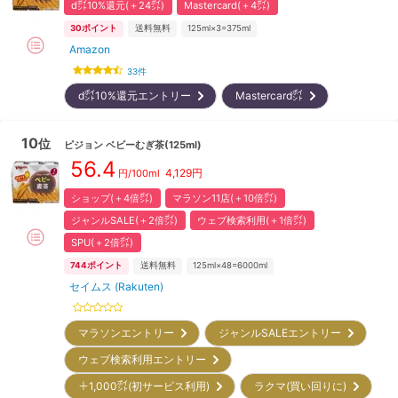
d㌽10%還元(＋24㌽)
Mastercard(＋4㌽)
30
ポイント
送料無料
125ml×3=375ml
Amazon
33
件
d㌽10%還元エントリー
Mastercard㌽
10
位
ピジョン
ベビーむぎ茶(125ml)
56.4
4,129
円
円/100ml
ショップ(＋4倍㌽)
マラソン11店(＋10倍㌽)
ジャンルSALE(＋2倍㌽)
ウェブ検索利用(＋1倍㌽)
SPU(＋2倍㌽)
744
ポイント
送料無料
125ml×48=6000ml
セイムス (Rakuten)
マラソンエントリー
ジャンルSALEエントリー
ウェブ検索利用エントリー
＋1,000㌽(初サービス利用)
ラクマ(買い回りに)