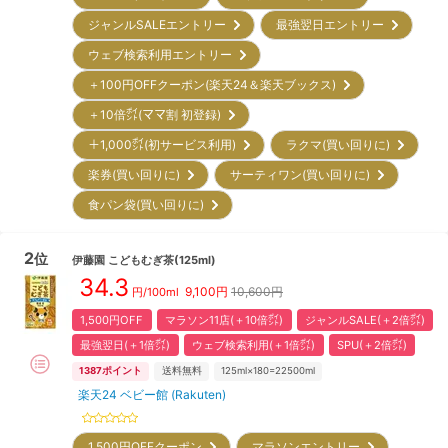
ジャンルSALEエントリー
最強翌日エントリー
ウェブ検索利用エントリー
＋100円OFFクーポン(楽天24＆楽天ブックス)
＋10倍㌽(ママ割 初登録)
＋1,000㌽(初サービス利用)
ラクマ(買い回りに)
楽券(買い回りに)
サーティワン(買い回りに)
食パン袋(買い回りに)
2
位
伊藤園
こどもむぎ茶(125ml)
34.3
9,100
円
10,600円
円/100ml
1,500円OFF
マラソン11店(＋10倍㌽)
ジャンルSALE(＋2倍㌽)
最強翌日(＋1倍㌽)
ウェブ検索利用(＋1倍㌽)
SPU(＋2倍㌽)
1387
ポイント
送料無料
125ml×180=22500ml
楽天24 ベビー館 (Rakuten)
1,500円OFFクーポン
マラソンエントリー