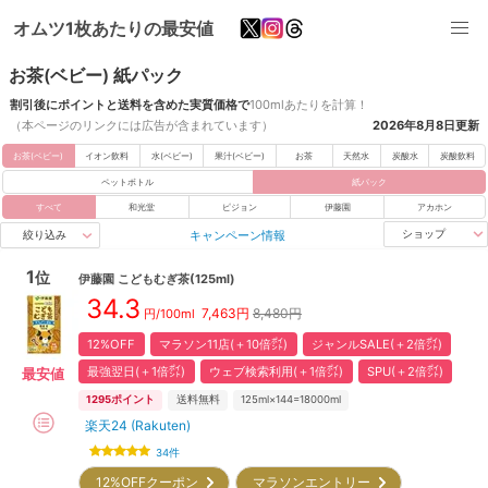
オムツ1枚あたりの最安値
お茶(ベビー) 紙パック
割引後にポイントと送料を含めた実質価格で
100mlあたりを計算！
（本ページのリンクには広告が含まれています）
2026年8月8日
更新
お茶(ベビー)
イオン飲料
水(ベビー)
果汁(ベビー)
お茶
天然水
炭酸水
炭酸飲料
ペットボトル
紙パック
すべて
和光堂
ピジョン
伊藤園
アカホン
キャンペーン情報
ショップ
絞り込み
1
位
伊藤園
こどもむぎ茶(125ml)
34.3
7,463
円
8,480円
円/100ml
12%OFF
マラソン11店(＋10倍㌽)
ジャンルSALE(＋2倍㌽)
最強翌日(＋1倍㌽)
ウェブ検索利用(＋1倍㌽)
SPU(＋2倍㌽)
最安値
1295
ポイント
送料無料
125ml×144=18000ml
楽天24 (Rakuten)
34
件
12%OFFクーポン
マラソンエントリー