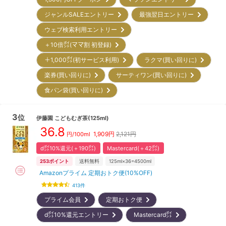
ジャンルSALEエントリー
最強翌日エントリー
ウェブ検索利用エントリー
＋10倍㌽(ママ割 初登録)
＋1,000㌽(初サービス利用)
ラクマ(買い回りに)
楽券(買い回りに)
サーティワン(買い回りに)
食パン袋(買い回りに)
3
位
伊藤園
こどもむぎ茶(125ml)
36.8
1,909
円
2,121円
円/100ml
d㌽10%還元(＋190㌽)
Mastercard(＋42㌽)
253
ポイント
送料無料
125ml×36=4500ml
Amazonプライム 定期おトク便(10%OFF)
413
件
プライム会員
定期おトク便
d㌽10%還元エントリー
Mastercard㌽