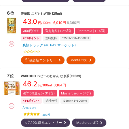
6
位
伊藤園
こどもむぎ茶(125ml)
43.0
6,010
円
6,360円
円/100ml
350円OFF
㌽超超祭(＋2%㌽)
Pontaパス(＋1%㌽)
201
ポイント
送料無料
125ml×108=13500ml
爽快ドラッグ (au PAY マーケット)
㌽超超祭エントリー
Pontaパス
7
位
WAKODO
ベビーのじかん むぎ茶(125ml)
46.2
3,184
円
円/100ml
d㌽10%還元(＋318㌽)
Mastercard(＋64㌽)
414
ポイント
送料無料
125ml×48=6000ml
Amazon
1403
件
d㌽10%還元エントリー
Mastercard㌽