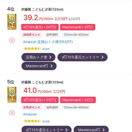
4
位
伊藤園
こどもむぎ茶(125ml)
39.2
2,015
円
2,121円
円/100ml
d㌽10%還元(＋201㌽)
Mastercard(＋31㌽)
253
ポイント
送料無料
125ml×36=4500ml
Amazon 定期おトク便(5%OFF)
413
件
定期おトク便
d㌽10%還元エントリー
Mastercard㌽
5
位
伊藤園
こどもむぎ茶(125ml)
41.0
2,121
円
円/100ml
d㌽10%還元(＋212㌽)
Mastercard(＋42㌽)
275
ポイント
送料無料
125ml×36=4500ml
Amazon
413
件
d㌽10%還元エントリー
Mastercard㌽