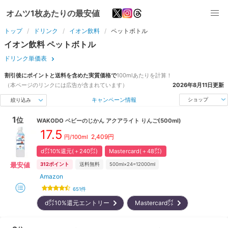
オムツ1枚あたりの最安値
トップ
ドリンク
イオン飲料
ペットボトル
イオン飲料
ペットボトル
ドリンク単価表
割引後にポイントと送料を含めた実質価格で
100ml
あたりを計算！
（本ページのリンクには広告が含まれています）
2026年8月11日
更新
キャンペーン情報
ショップ
絞り込み
1
位
WAKODO
ベビーのじかん アクアライト りんご(500ml)
17.5
2,409
円
円/100ml
d㌽10%還元(＋240㌽)
Mastercard(＋48㌽)
最安値
312
ポイント
送料無料
500ml×24=12000ml
Amazon
651
件
d㌽10%還元エントリー
Mastercard㌽