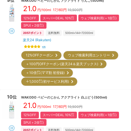
位
WAKODO
ベビーのじかん アクアライト りんご(500ml)
21.0
17,160
円
19,500円
円/100ml
12%OFF
スーパーDEAL 10%㌽
ウェブ検索利用(＋1倍㌽)
SPU(＋2倍㌽)
2057
ポイント
送料無料
500ml×144=72000ml
楽天24 (Rakuten)
1
件
12%OFFクーポン
ウェブ検索利用エントリー
＋100円OFFクーポン(楽天24＆楽天ブックス)
＋10倍㌽(ママ割 初登録)
＋1,000㌽(初サービス利用)
10
位
WAKODO
ベビーのじかん アクアライト 白ぶどう(500ml)
21.0
17,160
円
19,500円
円/100ml
12%OFF
スーパーDEAL 10%㌽
ウェブ検索利用(＋1倍㌽)
SPU(＋2倍㌽)
2057
ポイント
送料無料
500ml×144=72000ml