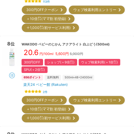
113
件
300円OFFクーポン
ウェブ検索利用エントリー
＋10倍㌽(ママ割 初登録)
＋1,000㌽(初サービス利用)
8
位
WAKODO
ベビーのじかん アクアライト 白ぶどう(500ml)
20.6
5,600
円
5,900円
円/100ml
300円OFF
ショップ(＋9倍㌽)
ウェブ検索利用(＋1倍㌽)
SPU(＋2倍㌽)
656
ポイント
送料無料
500ml×48=24000ml
楽天24 ベビー館 (Rakuten)
2
件
300円OFFクーポン
ウェブ検索利用エントリー
＋10倍㌽(ママ割 初登録)
＋1,000㌽(初サービス利用)
9