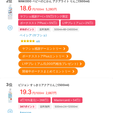
2
位
WAKODO
ベビーのじかん アクアライト りんご(500ml)
18.6
5,280
円
円/100ml
ヤフショ感謝デー(＋5%㌽)ランク限定
ボーナスストアPlus(＋5%㌽)
LYPプレミアム(＋2%㌽)
818
ポイント
送料無料
500ml×48=24000ml
ベイシア (ヤフショ)
4
件
ヤフショ感謝デーエントリー
ボーナスストアPlusエントリー
LYPプレミアム(5,000円相当プレゼント)
開催中ボーナスまとめてエントリー
3
位
ピジョン
すっきりアクアりんご(500ml)
19.3
2,667
円
円/100ml
d㌽10%還元(＋266㌽)
Mastercard(＋54㌽)
347
ポイント
送料無料
500ml×24=12000ml
Amazon