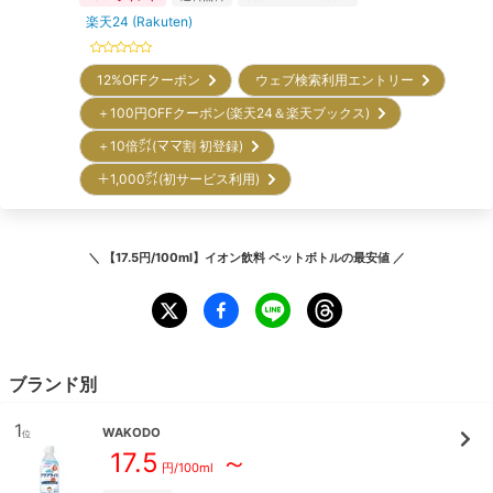
楽天24 (Rakuten)
12%OFFクーポン
ウェブ検索利用エントリー
＋100円OFFクーポン(楽天24＆楽天ブックス)
＋10倍㌽(ママ割 初登録)
＋1,000㌽(初サービス利用)
＼
【17.5円/100ml】イオン飲料 ペットボトル
の最安値 ／
ブランド別
1
WAKODO
位
17.5
～
円/
100ml