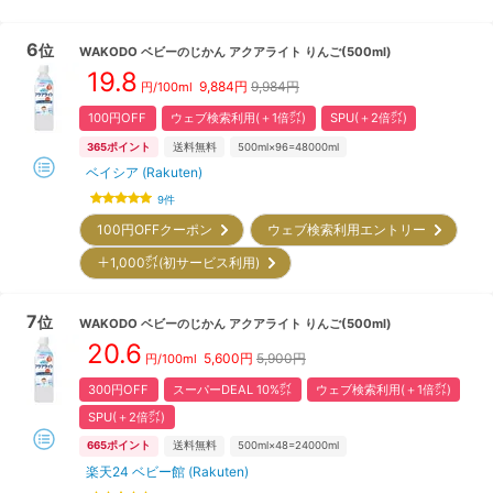
6
位
WAKODO
ベビーのじかん アクアライト りんご(500ml)
19.8
9,884
円
9,984円
円/100ml
100円OFF
ウェブ検索利用(＋1倍㌽)
SPU(＋2倍㌽)
365
ポイント
送料無料
500ml×96=48000ml
ベイシア (Rakuten)
9
件
100円OFFクーポン
ウェブ検索利用エントリー
＋1,000㌽(初サービス利用)
7
位
WAKODO
ベビーのじかん アクアライト りんご(500ml)
20.6
5,600
円
5,900円
円/100ml
300円OFF
スーパーDEAL 10%㌽
ウェブ検索利用(＋1倍㌽)
SPU(＋2倍㌽)
665
ポイント
送料無料
500ml×48=24000ml
楽天24 ベビー館 (Rakuten)