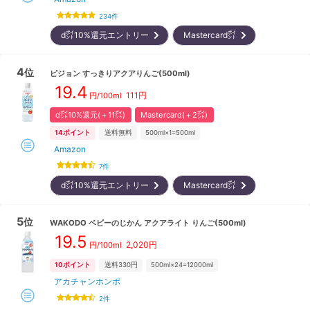
234
件
d㌽10%還元エントリー
Mastercard㌽
4
位
ピジョン
すっきりアクアりんご(500ml)
19.4
111
円
円/100ml
d㌽10%還元(＋11㌽)
Mastercard(＋2㌽)
14
ポイント
送料無料
500ml×1=500ml
Amazon
7
件
d㌽10%還元エントリー
Mastercard㌽
5
位
WAKODO
ベビーのじかん アクアライト りんご(500ml)
19.5
2,020
円
円/100ml
10
ポイント
送料330円
500ml×24=12000ml
アカチャンホンポ
2
件