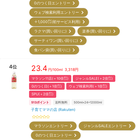
0のつく日エントリー
ウェブ検索利用エントリー
＋1,000㌽(初サービス利用)
ラクマ(買い回りに)
楽券(買い回りに)
サーティワン(買い回りに)
食パン袋(買い回りに)
4
23.4
位
3,318
円
円/
100ml
マラソン11店(＋10倍㌽)
ジャンルSALE(＋2倍㌽)
0のつく日(＋1倍㌽)
ウェブ検索利用(＋1倍㌽)
SPU(＋2倍㌽)
513
ポイント
送料無料
500ml×24=12000ml
子育てママの店 (Rakuten)
マラソンエントリー
ジャンルSALEエントリー
0のつく日エントリー