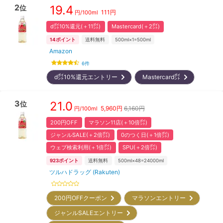
2
19.4
位
111
円
円/
100ml
d㌽10%還元(＋11㌽)
Mastercard(＋2㌽)
14
ポイント
送料無料
500ml×1=500ml
Amazon
6
件
d㌽10%還元エントリー
Mastercard㌽
3
21.0
位
5,960
円
6,160円
円/
100ml
200円OFF
マラソン11店(＋10倍㌽)
ジャンルSALE(＋2倍㌽)
0のつく日(＋1倍㌽)
ウェブ検索利用(＋1倍㌽)
SPU(＋2倍㌽)
923
ポイント
送料無料
500ml×48=24000ml
ツルハドラッグ (Rakuten)
200円OFFクーポン
マラソンエントリー
ジャンルSALEエントリー