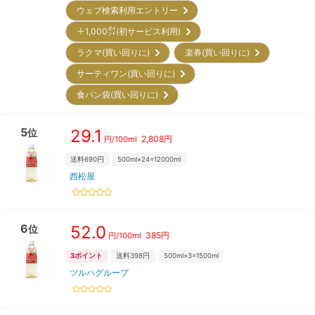
ウェブ検索利用エントリー
＋1,000㌽(初サービス利用)
ラクマ(買い回りに)
楽券(買い回りに)
サーティワン(買い回りに)
食パン袋(買い回りに)
5
29.1
位
2,808
円
円/
100ml
送料690円
500ml×24=12000ml
西松屋
6
52.0
位
385
円
円/
100ml
3
ポイント
送料398円
500ml×3=1500ml
ツルハグループ