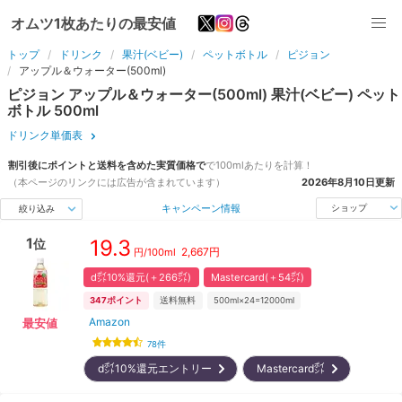
オムツ1枚あたりの最安値
トップ
ドリンク
果汁(ベビー)
ペットボトル
ピジョン
アップル＆ウォーター(500ml)
ピジョン
アップル＆ウォーター(500ml)
果汁(ベビー)
ペット
ボトル
500
ml
ドリンク単価表
割引後にポイントと送料を含めた実質価格で
で
100ml
あたりを計算！
（本ページのリンクには広告が含まれています）
2026年8月10日
更新
キャンペーン情報
ショップ
絞り込み
1
19.3
位
2,667
円
円/
100ml
d㌽10%還元(＋266㌽)
Mastercard(＋54㌽)
347
ポイント
送料無料
500ml×24=12000ml
Amazon
最安値
78
件
d㌽10%還元エントリー
Mastercard㌽