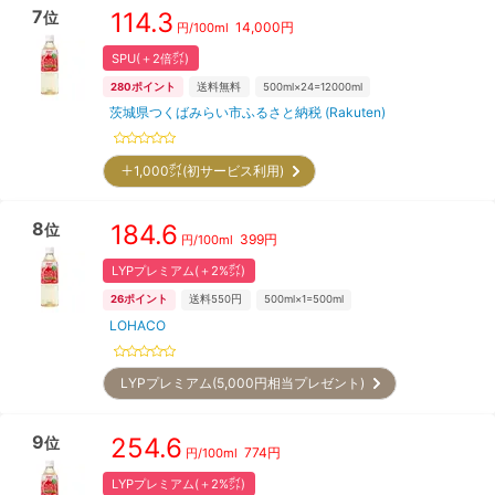
7
114.3
位
14,000
円
円/
100ml
SPU(＋2倍㌽)
280
ポイント
送料無料
500ml×24=12000ml
茨城県つくばみらい市ふるさと納税 (Rakuten)
＋1,000㌽(初サービス利用)
8
184.6
位
399
円
円/
100ml
LYPプレミアム(＋2%㌽)
26
ポイント
送料550円
500ml×1=500ml
LOHACO
LYPプレミアム(5,000円相当プレゼント)
9
254.6
位
774
円
円/
100ml
LYPプレミアム(＋2%㌽)