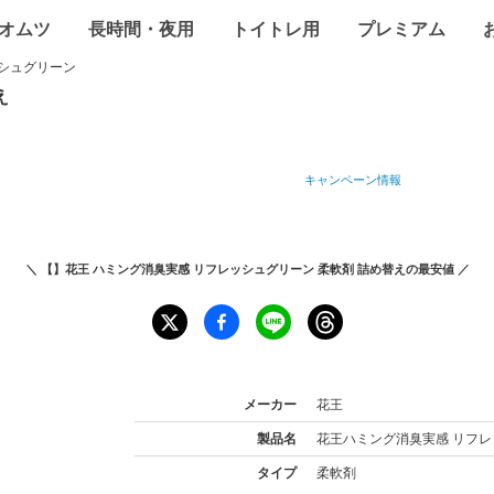
オムツ
長時間・夜用
トイトレ用
プレミアム
シュグリーン
え
キャンペーン情報
＼
【】花王 ハミング消臭実感 リフレッシュグリーン 柔軟剤 詰め替え
の最安値 ／
メーカー
花王
製品名
花王
ハミング消臭実感 リフ
タイプ
柔軟剤