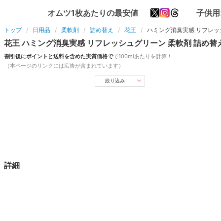
オムツ1枚あたりの最安値
子供用
トップ
日用品
柔軟剤
詰め替え
花王
ハミング消臭実感 リフレッ
花王
ハミング消臭実感 リフレッシュグリーン
柔軟剤
詰め替
割引後にポイントと送料を含めた実質価格で
で
100ml
あたりを計算！
（本ページのリンクには広告が含まれています）
絞り込み
詳細