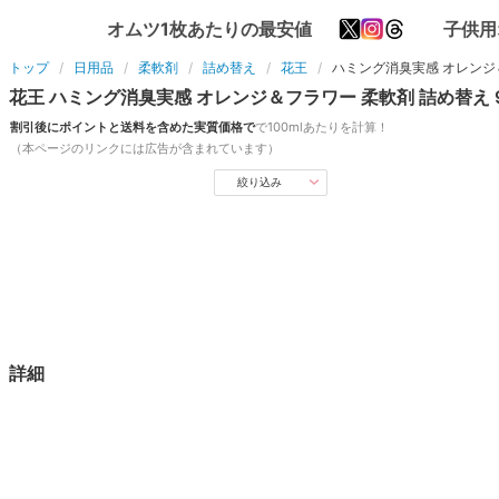
オムツ1枚あたりの最安値
子供用
トップ
日用品
柔軟剤
詰め替え
花王
ハミング消臭実感 オレンジ
花王
ハミング消臭実感 オレンジ＆フラワー
柔軟剤
詰め替え
割引後にポイントと送料を含めた実質価格で
で
100ml
あたりを計算！
（本ページのリンクには広告が含まれています）
絞り込み
詳細