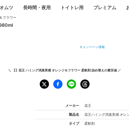
オムツ
長時間・夜用
トイトレ用
プレミアム
＆フラワー
980
ml
キャンペーン情報
＼
【】花王 ハミング消臭実感 オレンジ＆フラワー 柔軟剤 詰め替え
の最安値 ／
メーカー
花王
製品名
花王
ハミング消臭実感 オレ
タイプ
柔軟剤