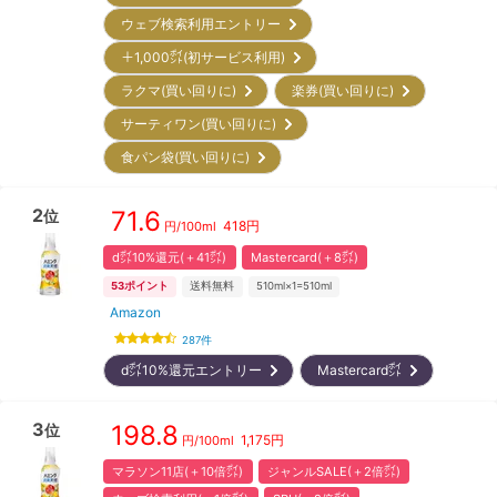
ウェブ検索利用エントリー
＋1,000㌽(初サービス利用)
ラクマ(買い回りに)
楽券(買い回りに)
サーティワン(買い回りに)
食パン袋(買い回りに)
2
71.6
位
418
円
円/
100ml
d㌽10%還元(＋41㌽)
Mastercard(＋8㌽)
53
ポイント
送料無料
510ml×1=510ml
Amazon
287
件
d㌽10%還元エントリー
Mastercard㌽
3
198.8
位
1,175
円
円/
100ml
マラソン11店(＋10倍㌽)
ジャンルSALE(＋2倍㌽)