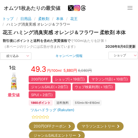
オムツ1枚あたりの最安値
トップ
日用品
柔軟剤
本体
花王
ハミング消臭実感 オレンジ＆フラワー
花王
ハミング消臭実感 オレンジ＆フラワー
柔軟剤
本体
割引後にポイントと送料を含めた実質価格で
で
100ml
あたりを計算！
（本ページのリンクには広告が含まれています）
2026年8月6日
更新
キャンペーン情報
ショップ
絞り込み
1
49.3
位
5,880
円
6,080円
円/
100ml
200円OFF
ショップ(＋19倍㌽)
マラソン11店(＋10倍㌽)
ジャンルSALE(＋2倍㌽)
ウェブ検索利用(＋1倍㌽)
SPU(＋2倍㌽)
最安値
1860
ポイント
送料無料
510ml×16=8160ml
ツルハドラッグ (Rakuten)
200円OFFクーポン
マラソンエントリー
ジャンルSALEエントリー