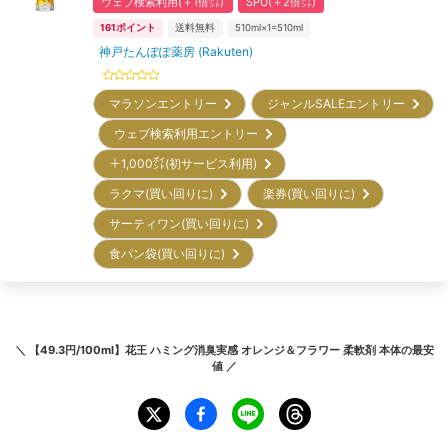
ウェブ検索利用(＋1倍㌽)
SPU(＋2倍㌽)
161
ポイント
送料無料
510ml×1=510ml
神戸たんぽぽ薬房 (Rakuten)
マラソンエントリー
ジャンルSALEエントリー
ウェブ検索利用エントリー
＋1,000㌽(初サービス利用)
ラクマ(買い回りに)
楽券(買い回りに)
サーティワン(買い回りに)
食パン袋(買い回りに)
＼
【49.3円/100ml】花王 ハミング消臭実感 オレンジ＆フラワー 柔軟剤 本体
の最安
値 ／