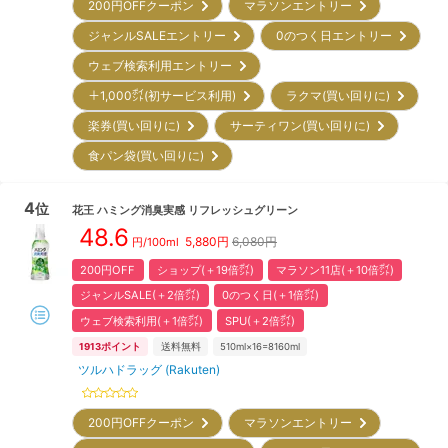
200円OFFクーポン
マラソンエントリー
ジャンルSALEエントリー
0のつく日エントリー
ウェブ検索利用エントリー
＋1,000㌽(初サービス利用)
ラクマ(買い回りに)
楽券(買い回りに)
サーティワン(買い回りに)
食パン袋(買い回りに)
4
位
花王
ハミング消臭実感 リフレッシュグリーン
48.6
5,880
円
6,080円
円/
100ml
200円OFF
ショップ(＋19倍㌽)
マラソン11店(＋10倍㌽)
ジャンルSALE(＋2倍㌽)
0のつく日(＋1倍㌽)
ウェブ検索利用(＋1倍㌽)
SPU(＋2倍㌽)
1913
ポイント
送料無料
510ml×16=8160ml
ツルハドラッグ (Rakuten)
200円OFFクーポン
マラソンエントリー