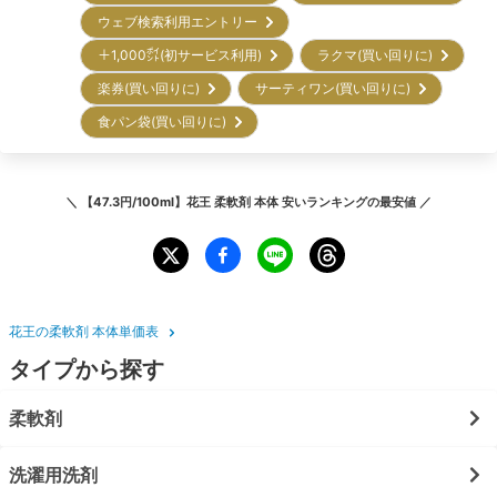
ウェブ検索利用エントリー
＋1,000㌽(初サービス利用)
ラクマ(買い回りに)
楽券(買い回りに)
サーティワン(買い回りに)
食パン袋(買い回りに)
＼
【47.3円/100ml】花王 柔軟剤 本体 安いランキング
の最安値 ／
花王の柔軟剤 本体単価表
タイプから探す
柔軟剤
洗濯用洗剤