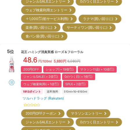
ジャンルSALEエントリー
0のつく日エントリー
ウェブ検索利用エントリー
＋1,000㌽(初サービス利用)
ラクマ(買い回りに)
楽券(買い回りに)
サーティワン(買い回りに)
食パン袋(買い回りに)
5
位
花王
ハミング消臭実感 ローズ＆フローラル
48.6
5,880
円
6,080円
円/
100ml
200円OFF
ショップ(＋19倍㌽)
マラソン11店(＋10倍㌽)
ジャンルSALE(＋2倍㌽)
0のつく日(＋1倍㌽)
ウェブ検索利用(＋1倍㌽)
SPU(＋2倍㌽)
1913
ポイント
送料無料
510ml×16=8160ml
ツルハドラッグ (Rakuten)
200円OFFクーポン
マラソンエントリー
ジャンルSALEエントリー
0のつく日エントリー