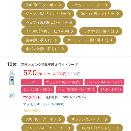
500円OFFクーポン
マラソンエントリー
ジャンルSALEエントリー
0のつく日エントリー
ウェブ検索利用エントリー
＋1,000㌽(初サービス利用)
ラクマ(買い回りに)
楽券(買い回りに)
サーティワン(買い回りに)
食パン袋(買い回りに)
10
位
花王
ハミング消臭実感 ホワイトソープ
57.0
4,806
円
5,306円
円/
100ml
500円OFF
マラソン11店(＋10倍㌽)
ジャンルSALE(＋2倍㌽)
0のつく日(＋1倍㌽)
ウェブ検索利用(＋1倍㌽)
SPU(＋2倍㌽)
736
ポイント
送料無料
510ml×14=7140ml
マツモトキヨシ (Rakuten)
500円OFFクーポン
マラソンエントリー
ジャンルSALEエントリー
0のつく日エントリー