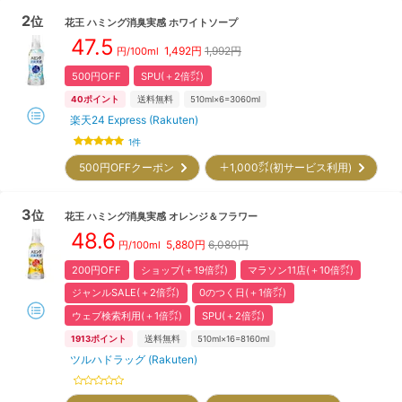
2
位
花王
ハミング消臭実感 ホワイトソープ
47.5
1,492
円
1,992円
円/
100ml
500円OFF
SPU(＋2倍㌽)
40
ポイント
送料無料
510ml×6=3060ml
楽天24 Express (Rakuten)
1
件
500円OFFクーポン
＋1,000㌽(初サービス利用)
3
位
花王
ハミング消臭実感 オレンジ＆フラワー
48.6
5,880
円
6,080円
円/
100ml
200円OFF
ショップ(＋19倍㌽)
マラソン11店(＋10倍㌽)
ジャンルSALE(＋2倍㌽)
0のつく日(＋1倍㌽)
ウェブ検索利用(＋1倍㌽)
SPU(＋2倍㌽)
1913
ポイント
送料無料
510ml×16=8160ml
ツルハドラッグ (Rakuten)