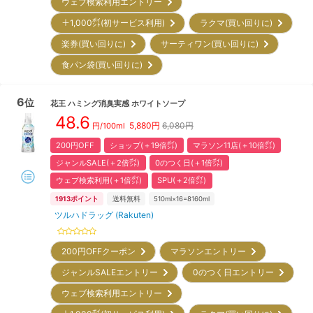
ウェブ検索利用エントリー
＋1,000㌽(初サービス利用)
ラクマ(買い回りに)
楽券(買い回りに)
サーティワン(買い回りに)
食パン袋(買い回りに)
6
位
花王
ハミング消臭実感 ホワイトソープ
48.6
5,880
円
6,080円
円/
100ml
200円OFF
ショップ(＋19倍㌽)
マラソン11店(＋10倍㌽)
ジャンルSALE(＋2倍㌽)
0のつく日(＋1倍㌽)
ウェブ検索利用(＋1倍㌽)
SPU(＋2倍㌽)
1913
ポイント
送料無料
510ml×16=8160ml
ツルハドラッグ (Rakuten)
200円OFFクーポン
マラソンエントリー
ジャンルSALEエントリー
0のつく日エントリー
ウェブ検索利用エントリー