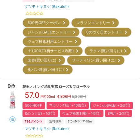
マツモトキヨシ (Rakuten)
500円OFFクーポン
マラソンエントリー
ジャンルSALEエントリー
0のつく日エントリー
ウェブ検索利用エントリー
＋1,000㌽(初サービス利用)
ラクマ(買い回りに)
楽券(買い回りに)
サーティワン(買い回りに)
食パン袋(買い回りに)
9
位
花王
ハミング消臭実感 ローズ＆フローラル
57.0
4,806
円
5,306円
円/
100ml
500円OFF
マラソン11店(＋10倍㌽)
ジャンルSALE(＋2倍㌽)
0のつく日(＋1倍㌽)
ウェブ検索利用(＋1倍㌽)
SPU(＋2倍㌽)
736
ポイント
送料無料
510ml×14=7140ml
マツモトキヨシ (Rakuten)