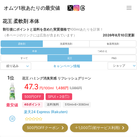
オムツ1枚あたりの最安値
花王 柔軟剤 本体
割引後にポイントと送料を含めた実質価格で
100mlあたりを計算！
（本ページのリンクには広告が含まれています）
2026年8月10日
更新
柔軟剤
洗濯用洗剤
食器用洗剤
本体
つめかえ
すべて
花王
P&G
キャンペーン情報
ショップ
絞り込み
1
位
花王
ハミング消臭実感 リフレッシュグリーン
47.3
1,486
円
1,986円
円/
100ml
500円OFF
SPU(＋2倍㌽)
最安値
40
ポイント
送料無料
510ml×6=3060ml
楽天24 Express (Rakuten)
500円OFFクーポン
＋1,000㌽(初サービス利用)