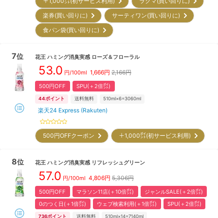
＋1,000㌽(初サービス利用)
ラクマ(買い回りに)
楽券(買い回りに)
サーティワン(買い回りに)
食パン袋(買い回りに)
7
位
花王
ハミング消臭実感 ローズ＆フローラル
53.0
1,666
円
2,166円
円/
100ml
500円OFF
SPU(＋2倍㌽)
44
ポイント
送料無料
510ml×6=3060ml
楽天24 Express (Rakuten)
500円OFFクーポン
＋1,000㌽(初サービス利用)
8
位
花王
ハミング消臭実感 リフレッシュグリーン
57.0
4,806
円
5,306円
円/
100ml
500円OFF
マラソン11店(＋10倍㌽)
ジャンルSALE(＋2倍㌽)
0のつく日(＋1倍㌽)
ウェブ検索利用(＋1倍㌽)
SPU(＋2倍㌽)
736
ポイント
送料無料
510ml×14=7140ml