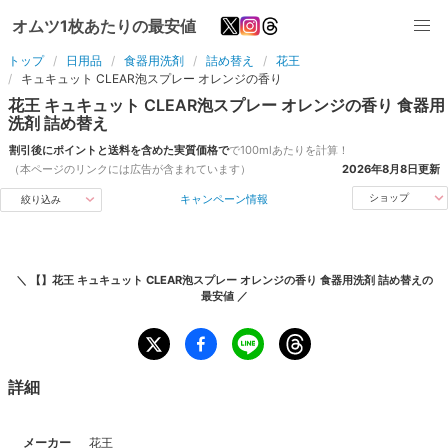
オムツ1枚あたりの最安値
トップ
日用品
食器用洗剤
詰め替え
花王
キュキュット CLEAR泡スプレー オレンジの香り
花王
キュキュット CLEAR泡スプレー オレンジの香り
食器用
洗剤
詰め替え
割引後にポイントと送料を含めた実質価格で
で
100ml
あたりを計算！
（本ページのリンクには広告が含まれています）
2026年8月8日
更新
キャンペーン情報
ショップ
絞り込み
＼
【】花王 キュキュット CLEAR泡スプレー オレンジの香り 食器用洗剤 詰め替え
の
最安値 ／
詳細
メーカー
花王