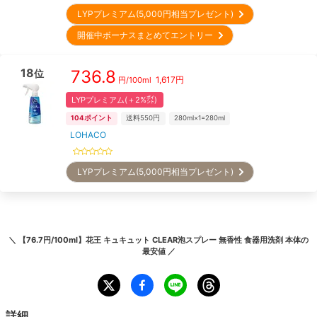
LYPプレミアム(5,000円相当プレゼント)
開催中ボーナスまとめてエントリー
18
736.8
位
1,617
円
円/
100ml
LYPプレミアム(＋2%㌽)
104
ポイント
送料550円
280ml×1=280ml
LOHACO
LYPプレミアム(5,000円相当プレゼント)
＼
【76.7円/100ml】花王 キュキュット CLEAR泡スプレー 無香性 食器用洗剤 本体
の
最安値 ／
詳細