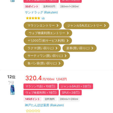
33
ポイント
送料600円
280ml×1=280ml
サンドラッグ (Rakuten)
1
件
マラソンエントリー
ジャンルSALEエントリー
ウェブ検索利用エントリー
＋1,000㌽(初サービス利用)
ラクマ(買い回りに)
楽券(買い回りに)
サーティワン(買い回りに)
食パン袋(買い回りに)
12
320.4
位
1,042
円
円/
100ml
マラソン11店(＋10倍㌽)
ジャンルSALE(＋2倍㌽)
ウェブ検索利用(＋1倍㌽)
SPU(＋2倍㌽)
145
ポイント
送料無料
280ml×1=280ml
神戸たんぽぽ薬房 (Rakuten)