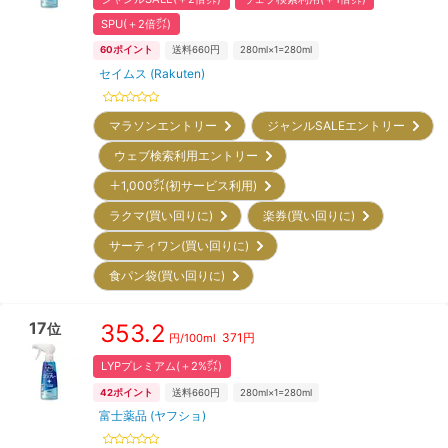
SPU(＋2倍㌽)
60
ポイント
送料660円
280ml×1=280ml
セイムス (Rakuten)
マラソンエントリー
ジャンルSALEエントリー
ウェブ検索利用エントリー
＋1,000㌽(初サービス利用)
ラクマ(買い回りに)
楽券(買い回りに)
サーティワン(買い回りに)
食パン袋(買い回りに)
17
353.2
位
371
円
円/
100ml
LYPプレミアム(＋2%㌽)
42
ポイント
送料660円
280ml×1=280ml
富士薬品 (ヤフショ)