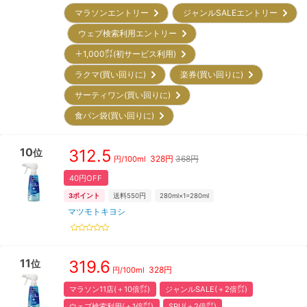
マラソンエントリー
ジャンルSALEエントリー
ウェブ検索利用エントリー
＋1,000㌽(初サービス利用)
ラクマ(買い回りに)
楽券(買い回りに)
サーティワン(買い回りに)
食パン袋(買い回りに)
10
312.5
位
328
円
368円
円/
100ml
40円OFF
3
ポイント
送料550円
280ml×1=280ml
マツモトキヨシ
11
319.6
位
328
円
円/
100ml
マラソン11店(＋10倍㌽)
ジャンルSALE(＋2倍㌽)
ウェブ検索利用(＋1倍㌽)
SPU(＋2倍㌽)