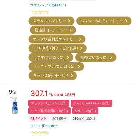
ウエルシア (Rakuten)
マラソンエントリー
ジャンルSALEエントリー
最強翌日エントリー
ウェブ検索利用エントリー
＋1,000㌽(初サービス利用)
ラクマ(買い回りに)
楽券(買い回りに)
サーティワン(買い回りに)
食パン袋(買い回りに)
9
307.1
位
358
円
円/
100ml
マラソン11店(＋10倍㌽)
ジャンルSALE(＋2倍㌽)
ウェブ検索利用(＋1倍㌽)
SPU(＋2倍㌽)
48
ポイント
送料550円
280ml×1=280ml
コジマ (Rakuten)