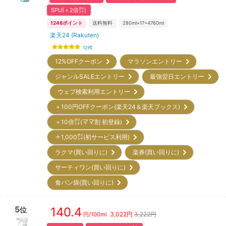
SPU(＋2倍㌽)
1246
ポイント
送料無料
280ml×17=4760ml
楽天24 (Rakuten)
12
件
12%OFFクーポン
マラソンエントリー
ジャンルSALEエントリー
最強翌日エントリー
ウェブ検索利用エントリー
＋100円OFFクーポン(楽天24＆楽天ブックス)
＋10倍㌽(ママ割 初登録)
＋1,000㌽(初サービス利用)
ラクマ(買い回りに)
楽券(買い回りに)
サーティワン(買い回りに)
食パン袋(買い回りに)
5
140.4
位
3,022
円
3,222円
円/
100ml