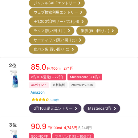
ジャンルSALEエントリー
ウェブ検索利用エントリー
＋1,000㌽(初サービス利用)
ラクマ(買い回りに)
楽券(買い回りに)
サーティワン(買い回りに)
食パン袋(買い回りに)
2
85.0
位
274
円
円/
100ml
d㌽10%還元(＋27㌽)
Mastercard(＋6㌽)
36
ポイント
送料無料
280ml×1=280ml
Amazon
930
件
d㌽10%還元エントリー
Mastercard㌽
3
90.9
位
4,748
円
5,248円
円/
100ml
500円OFF
マラソン11店(＋10倍㌽)