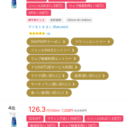
ジャンルSALE(＋2倍㌽)
ウェブ検索利用(＋1倍㌽)
SPU(＋2倍㌽)
677
ポイント
送料無料
280ml×16=4480ml
マツモトキヨシ (Rakuten)
1
件
500円OFFクーポン
マラソンエントリー
ジャンルSALEエントリー
ウェブ検索利用エントリー
＋1,000㌽(初サービス利用)
ラクマ(買い回りに)
楽券(買い回りに)
サーティワン(買い回りに)
食パン袋(買い回りに)
4
126.3
位
7,256
円
8,245円
円/
100ml
12%OFF
マラソン11店(＋10倍㌽)
ジャンルSALE(＋2倍㌽)
最強翌日(＋1倍㌽)
ウェブ検索利用(＋1倍㌽)