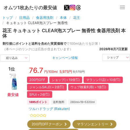
オムツ1枚あたりの最安値
トップ
日用品
食器用洗剤
本体
花王
キュキュット CLEAR泡スプレー 無香性
花王
キュキュット CLEAR泡スプレー 無香性
食器用洗剤
本
体
割引後にポイントと送料を含めた実質価格で
で
100ml
あたりを計算！
（本ページのリンクには広告が含まれています）
2026年8月7日
更新
キャンペーン情報
ショップ
絞り込み
1
76.7
位
5,975
円
6,175円
円/
100ml
200円OFF
ショップ(＋19倍㌽)
マラソン11店(＋10倍㌽)
ジャンルSALE(＋2倍㌽)
ウェブ検索利用(＋1倍㌽)
SPU(＋2倍㌽)
最安値
1895
ポイント
送料無料
280ml×19=5320ml
ツルハドラッグ (Rakuten)
200円OFFクーポン
マラソンエントリー