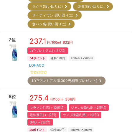
ラクマ(買い回りに)
楽券(買い回りに)
サーティワン(買い回りに)
食パン袋(買い回りに)
7
237.1
位
832
円
円/
100ml
LYPプレミアム(＋2%㌽)
54
ポイント
送料550円
280ml×2=560ml
LOHACO
LYPプレミアム(5,000円相当プレゼント)
8
275.4
位
306
円
円/
100ml
マラソン11店(＋10倍㌽)
ジャンルSALE(＋2倍㌽)
最強翌日(＋1倍㌽)
ウェブ検索利用(＋1倍㌽)
SPU(＋2倍㌽)
35
ポイント
送料500円
280ml×1=280ml