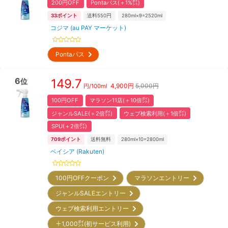
200円OFF
Pontaパス(＋1%㌽)
33
ポイント
送料550円
280ml×9=2520ml
コジマ (au PAY マーケット)
Pontaパス
6
149.7
位
4,900
円
5,000円
円/
100ml
100円OFF
マラソン11店(＋10倍㌽)
ジャンルSALE(＋2倍㌽)
ウェブ検索利用(＋1倍㌽)
SPU(＋2倍㌽)
709
ポイント
送料無料
280ml×10=2800ml
ベイシア (Rakuten)
100円OFFクーポン
マラソンエントリー
ジャンルSALEエントリー
ウェブ検索利用エントリー
＋1,000㌽(初サービス利用)