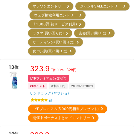
マラソンエントリー
ジャンルSALEエントリー
ウェブ検索利用エントリー
＋1,000㌽(初サービス利用)
ラクマ(買い回りに)
楽券(買い回りに)
サーティワン(買い回りに)
食パン袋(買い回りに)
13
323.9
位
328
円
円/
100ml
LYPプレミアム(＋2%㌽)
21
ポイント
送料600円
280ml×1=280ml
サンドラッグ (ヤフショ)
5
件
LYPプレミアム(5,000円相当プレゼント)
開催中ボーナスまとめてエントリー
14
位