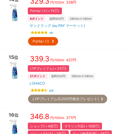
329.3
328
円
円/
100ml
Pontaパス(＋1%㌽)
6
ポイント
送料600円
280ml×1=280ml
サンドラッグ (au PAY マーケット)
1
件
Pontaパス
15
339.3
位
427
円
円/
100ml
LYPプレミアム(＋2%㌽)
27
ポイント
送料550円
280ml×1=280ml
LOHACO
6
件
LYPプレミアム(5,000円相当プレゼント)
16
346.8
位
371
円
円/
100ml
ショップ(＋4倍㌽)
マラソン11店(＋10倍㌽)
ジャンルSALE(＋2倍㌽)
ウェブ検索利用(＋1倍㌽)