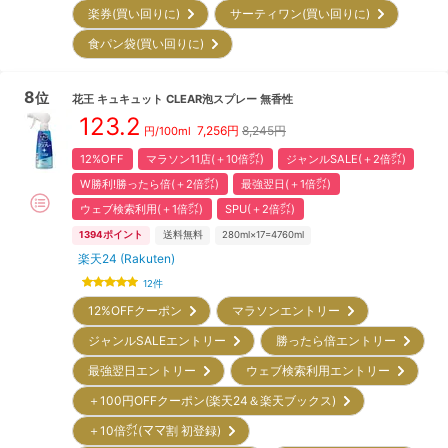
楽券(買い回りに)
サーティワン(買い回りに)
食パン袋(買い回りに)
8
位
花王
キュキュット CLEAR泡スプレー 無香性
123.2
7,256
円
8,245円
円/
100ml
12%OFF
マラソン11店(＋10倍㌽)
ジャンルSALE(＋2倍㌽)
W勝利!勝ったら倍(＋2倍㌽)
最強翌日(＋1倍㌽)
ウェブ検索利用(＋1倍㌽)
SPU(＋2倍㌽)
1394
ポイント
送料無料
280ml×17=4760ml
楽天24 (Rakuten)
12
件
12%OFFクーポン
マラソンエントリー
ジャンルSALEエントリー
勝ったら倍エントリー
最強翌日エントリー
ウェブ検索利用エントリー
＋100円OFFクーポン(楽天24＆楽天ブックス)
＋10倍㌽(ママ割 初登録)