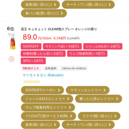
楽券(買い回りに)
サーティワン(買い回りに)
食パン袋(買い回りに)
6
位
花王
キュキュット CLEAR泡スプレー オレンジの香り
89.0
4,748
円
5,248円
円/
100ml
500円OFF
マラソン11店(＋10倍㌽)
ジャンルSALE(＋2倍㌽)
W勝利!勝ったら倍(＋2倍㌽)
ウェブ検索利用(＋1倍㌽)
SPU(＋2倍㌽)
761
ポイント
送料無料
280ml×16=4480ml
マツモトキヨシ (Rakuten)
500円OFFクーポン
マラソンエントリー
ジャンルSALEエントリー
勝ったら倍エントリー
ウェブ検索利用エントリー
＋1,000㌽(初サービス利用)
ラクマ(買い回りに)
楽券(買い回りに)
サーティワン(買い回りに)