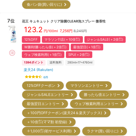
食パン袋(買い回りに)
7
位
花王
キュキュット クリア除菌CLEAR泡スプレー 微香性
123.2
7,256
円
8,245円
円/
100ml
12%OFF
マラソン11店(＋10倍㌽)
ジャンルSALE(＋2倍㌽)
W勝利!勝ったら倍(＋2倍㌽)
最強翌日(＋1倍㌽)
ウェブ検索利用(＋1倍㌽)
SPU(＋2倍㌽)
1394
ポイント
送料無料
280ml×17=4760ml
楽天24 (Rakuten)
6
件
12%OFFクーポン
マラソンエントリー
ジャンルSALEエントリー
勝ったら倍エントリー
最強翌日エントリー
ウェブ検索利用エントリー
＋100円OFFクーポン(楽天24＆楽天ブックス)
＋10倍㌽(ママ割 初登録)
＋1,000㌽(初サービス利用)
ラクマ(買い回りに)