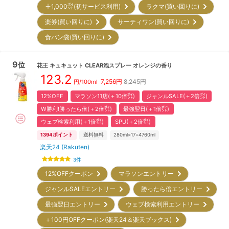
＋1,000㌽(初サービス利用)
ラクマ(買い回りに)
楽券(買い回りに)
サーティワン(買い回りに)
食パン袋(買い回りに)
9
位
花王
キュキュット CLEAR泡スプレー オレンジの香り
123.2
7,256
円
8,245円
円/
100ml
12%OFF
マラソン11店(＋10倍㌽)
ジャンルSALE(＋2倍㌽)
W勝利!勝ったら倍(＋2倍㌽)
最強翌日(＋1倍㌽)
ウェブ検索利用(＋1倍㌽)
SPU(＋2倍㌽)
1394
ポイント
送料無料
280ml×17=4760ml
楽天24 (Rakuten)
3
件
12%OFFクーポン
マラソンエントリー
ジャンルSALEエントリー
勝ったら倍エントリー
最強翌日エントリー
ウェブ検索利用エントリー
＋100円OFFクーポン(楽天24＆楽天ブックス)