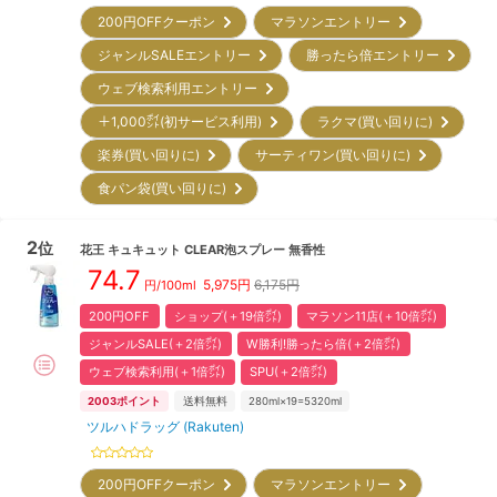
200円OFFクーポン
マラソンエントリー
ジャンルSALEエントリー
勝ったら倍エントリー
ウェブ検索利用エントリー
＋1,000㌽(初サービス利用)
ラクマ(買い回りに)
楽券(買い回りに)
サーティワン(買い回りに)
食パン袋(買い回りに)
2
位
花王
キュキュット CLEAR泡スプレー 無香性
74.7
5,975
円
6,175円
円/
100ml
200円OFF
ショップ(＋19倍㌽)
マラソン11店(＋10倍㌽)
ジャンルSALE(＋2倍㌽)
W勝利!勝ったら倍(＋2倍㌽)
ウェブ検索利用(＋1倍㌽)
SPU(＋2倍㌽)
2003
ポイント
送料無料
280ml×19=5320ml
ツルハドラッグ (Rakuten)
200円OFFクーポン
マラソンエントリー