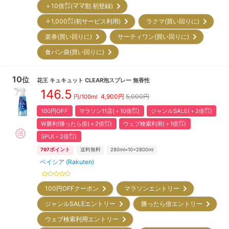
＋10倍㌽(ママ割 初登録)
＋1,000㌽(初サービス利用)
ラクマ(買い回りに)
楽券(買い回りに)
サーティワン(買い回りに)
食パン袋(買い回りに)
10
位
花王
キュキュット CLEAR泡スプレー 無香性
146.5
4,900
円
5,000円
円/
100ml
100円OFF
マラソン11店(＋10倍㌽)
ジャンルSALE(＋2倍㌽)
W勝利!勝ったら倍(＋2倍㌽)
ウェブ検索利用(＋1倍㌽)
SPU(＋2倍㌽)
797
ポイント
送料無料
280ml×10=2800ml
ベイシア (Rakuten)
100円OFFクーポン
マラソンエントリー
ジャンルSALEエントリー
勝ったら倍エントリー
ウェブ検索利用エントリー