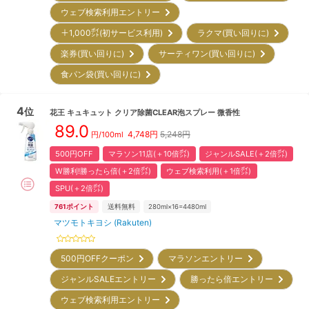
ウェブ検索利用エントリー
＋1,000㌽(初サービス利用)
ラクマ(買い回りに)
楽券(買い回りに)
サーティワン(買い回りに)
食パン袋(買い回りに)
4
位
花王
キュキュット クリア除菌CLEAR泡スプレー 微香性
89.0
4,748
円
5,248円
円/
100ml
500円OFF
マラソン11店(＋10倍㌽)
ジャンルSALE(＋2倍㌽)
W勝利!勝ったら倍(＋2倍㌽)
ウェブ検索利用(＋1倍㌽)
SPU(＋2倍㌽)
761
ポイント
送料無料
280ml×16=4480ml
マツモトキヨシ (Rakuten)
500円OFFクーポン
マラソンエントリー
ジャンルSALEエントリー
勝ったら倍エントリー
ウェブ検索利用エントリー