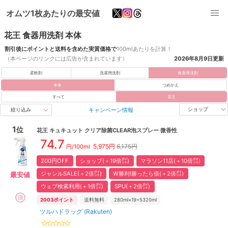
オムツ1枚あたりの最安値
花王 食器用洗剤 本体
割引後にポイントと送料を含めた実質価格で
100mlあたりを計算！
（本ページのリンクには広告が含まれています）
2026年8月9日
更新
柔軟剤
洗濯用洗剤
食器用洗剤
本体
つめかえ
すべて
花王
キャンペーン情報
ショップ
絞り込み
1
位
花王
キュキュット クリア除菌CLEAR泡スプレー 微香性
74.7
5,975
円
6,175円
円/
100ml
200円OFF
ショップ(＋19倍㌽)
マラソン11店(＋10倍㌽)
ジャンルSALE(＋2倍㌽)
W勝利!勝ったら倍(＋2倍㌽)
最安値
ウェブ検索利用(＋1倍㌽)
SPU(＋2倍㌽)
2003
ポイント
送料無料
280ml×19=5320ml
ツルハドラッグ (Rakuten)