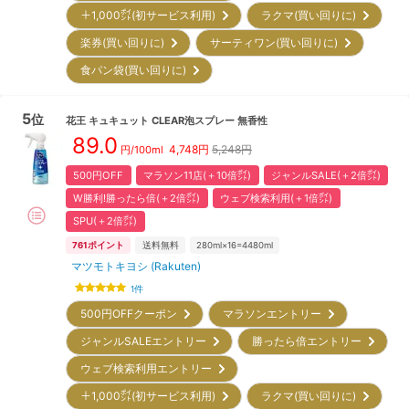
＋1,000㌽(初サービス利用)
ラクマ(買い回りに)
楽券(買い回りに)
サーティワン(買い回りに)
食パン袋(買い回りに)
5
位
花王
キュキュット CLEAR泡スプレー 無香性
89.0
4,748
円
5,248円
円/
100ml
500円OFF
マラソン11店(＋10倍㌽)
ジャンルSALE(＋2倍㌽)
W勝利!勝ったら倍(＋2倍㌽)
ウェブ検索利用(＋1倍㌽)
SPU(＋2倍㌽)
761
ポイント
送料無料
280ml×16=4480ml
マツモトキヨシ (Rakuten)
1
件
500円OFFクーポン
マラソンエントリー
ジャンルSALEエントリー
勝ったら倍エントリー
ウェブ検索利用エントリー
＋1,000㌽(初サービス利用)
ラクマ(買い回りに)