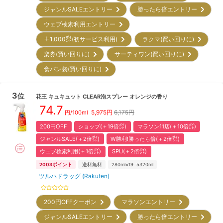
ジャンルSALEエントリー
勝ったら倍エントリー
ウェブ検索利用エントリー
＋1,000㌽(初サービス利用)
ラクマ(買い回りに)
楽券(買い回りに)
サーティワン(買い回りに)
食パン袋(買い回りに)
3
位
花王
キュキュット CLEAR泡スプレー オレンジの香り
74.7
5,975
円
6,175円
円/
100ml
200円OFF
ショップ(＋19倍㌽)
マラソン11店(＋10倍㌽)
ジャンルSALE(＋2倍㌽)
W勝利!勝ったら倍(＋2倍㌽)
ウェブ検索利用(＋1倍㌽)
SPU(＋2倍㌽)
2003
ポイント
送料無料
280ml×19=5320ml
ツルハドラッグ (Rakuten)
200円OFFクーポン
マラソンエントリー
ジャンルSALEエントリー
勝ったら倍エントリー