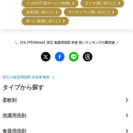
＋1,000㌽(初サービス利用)
ラクマ(買い回りに)
楽券(買い回りに)
サーティワン(買い回りに)
食パン袋(買い回りに)
＼
【74.7円/100ml】花王 食器用洗剤 本体 安いランキング
の最安値 ／
花王の食器用洗剤 本体単価表
タイプから探す
柔軟剤
洗濯用洗剤
食器用洗剤