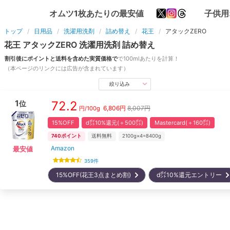
オムツ1枚あたりの最安値
子供用
トップ
日用品
洗濯用洗剤
詰め替え
花王
アタックZERO
花王
アタックZERO
洗濯用洗剤
詰め替え
割引後にポイントと送料を含めた実質価格で
で
100ml
あたりを計算！
（本ページのリンクには広告が含まれています）
絞り込み
1
72.2
位
6,806
円
8,007円
円/
100g
15%OFF
d㌽10%還元(＋500㌽)
Mastercard(＋160㌽)
740
ポイント
送料無料
2100g×4=8400g
Amazon
最安値
359
件
15%OFF(花王3点まとめ割)
d㌽10%還元エントリー