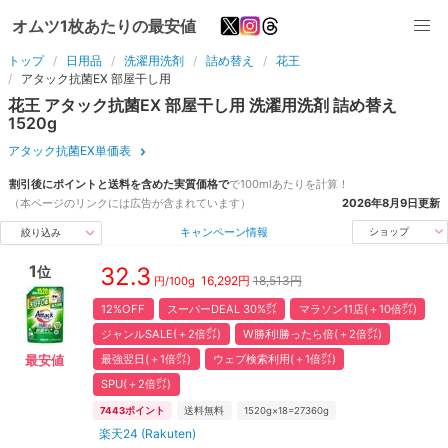
オムツ1枚あたりの最安値
トップ
日用品
洗濯用洗剤
詰め替え
花王
アタック抗菌EX 部屋干し用
花王
アタック抗菌EX 部屋干し用
洗濯用洗剤
詰め替え
1520
g
アタック抗菌EX単価表
割引後にポイントと送料を含めた実質価格で
で
100ml
あたりを計算！
（本ページのリンクには広告が含まれています）
2026年8月9日
更新
キャンペーン情報
ショップ
絞り込み
1
32.3
位
16,292
円
18,513円
円/
100g
12%OFF
スーパーDEAL 30%㌽
マラソン11店(＋10倍㌽)
ジャンルSALE(＋2倍㌽)
W勝利!勝ったら倍(＋2倍㌽)
最強翌日(＋1倍㌽)
ウェブ検索利用(＋1倍㌽)
最安値
SPU(＋2倍㌽)
7443
ポイント
送料無料
1520g×18=27360g
楽天24 (Rakuten)