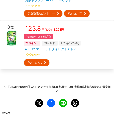
爽快ドラッグ (au PAY マーケット)
㌽超超祭エントリー
Pontaパス
3
123.8
位
1,298
円
円/
100g
Pontaパス(＋5%㌽)
76
ポイント
送料660円
1520g×1=1520g
au PAY マーケット ダイレクトストア
Pontaパス
＼
【32.3円/100ml】花王 アタック抗菌EX 部屋干し用 洗濯用洗剤 詰め替え
の最安値
／