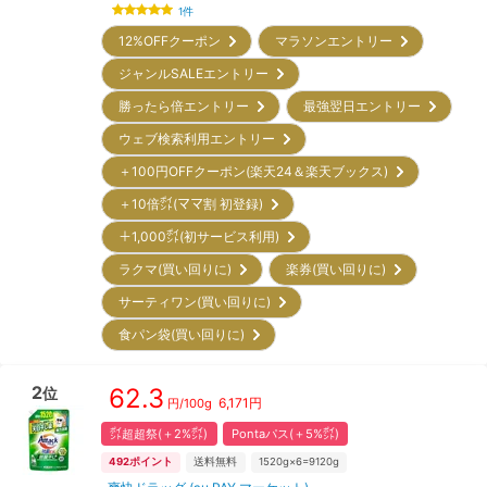
1
件
12%OFFクーポン
マラソンエントリー
ジャンルSALEエントリー
勝ったら倍エントリー
最強翌日エントリー
ウェブ検索利用エントリー
＋100円OFFクーポン(楽天24＆楽天ブックス)
＋10倍㌽(ママ割 初登録)
＋1,000㌽(初サービス利用)
ラクマ(買い回りに)
楽券(買い回りに)
サーティワン(買い回りに)
食パン袋(買い回りに)
2
62.3
位
6,171
円
円/
100g
㌽超超祭(＋2%㌽)
Pontaパス(＋5%㌽)
492
ポイント
送料無料
1520g×6=9120g