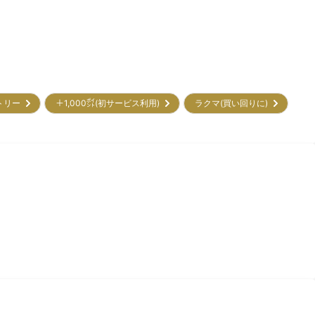
トリー
＋1,000㌽(初サービス利用)
ラクマ(買い回りに)