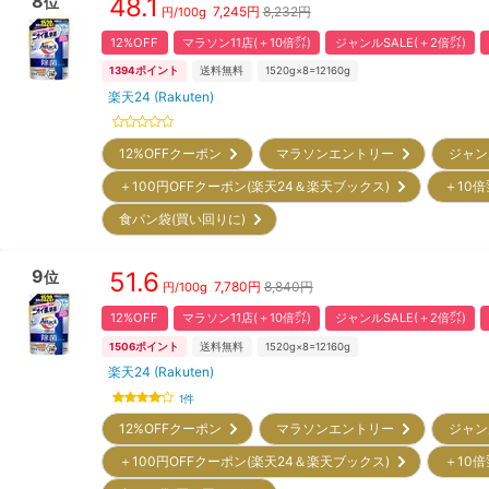
8
48.1
位
7,245
円
8,232円
円/
100g
12%OFF
マラソン11店(＋10倍㌽)
ジャンルSALE(＋2倍㌽)
1394
ポイント
送料無料
1520g×8=12160g
楽天24 (Rakuten)
12%OFFクーポン
マラソンエントリー
ジャン
＋100円OFFクーポン(楽天24＆楽天ブックス)
＋10倍
食パン袋(買い回りに)
9
51.6
位
7,780
円
8,840円
円/
100g
12%OFF
マラソン11店(＋10倍㌽)
ジャンルSALE(＋2倍㌽)
1506
ポイント
送料無料
1520g×8=12160g
楽天24 (Rakuten)
1
件
12%OFFクーポン
マラソンエントリー
ジャン
＋100円OFFクーポン(楽天24＆楽天ブックス)
＋10倍