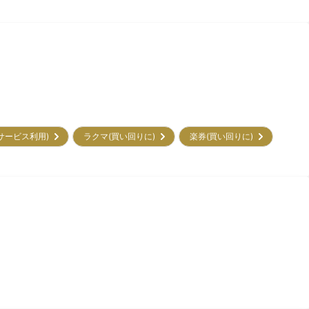
(初サービス利用)
ラクマ(買い回りに)
楽券(買い回りに)