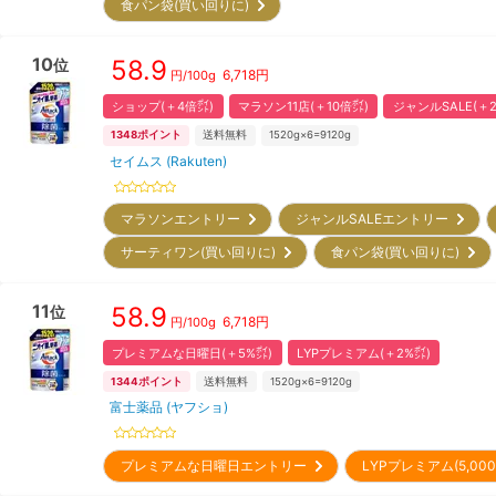
食パン袋(買い回りに)
10
58.9
位
6,718
円
円/
100g
ショップ(＋4倍㌽)
マラソン11店(＋10倍㌽)
ジャンルSALE(＋
1348
ポイント
送料無料
1520g×6=9120g
セイムス (Rakuten)
マラソンエントリー
ジャンルSALEエントリー
サーティワン(買い回りに)
食パン袋(買い回りに)
11
58.9
位
6,718
円
円/
100g
プレミアムな日曜日(＋5%㌽)
LYPプレミアム(＋2%㌽)
1344
ポイント
送料無料
1520g×6=9120g
富士薬品 (ヤフショ)
プレミアムな日曜日エントリー
LYPプレミアム(5,0