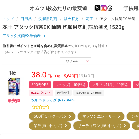
オムツ1枚あたりの最安値
子供用
トップ
日用品
洗濯用洗剤
詰め替え
花王
アタック抗菌EX 除菌
花王
アタック抗菌EX 除菌
洗濯用洗剤
詰め替え
1520
g
アタック抗菌EX単価表
割引後にポイントと送料を含めた実質価格で
で
100ml
あたりを計算！
（本ページのリンクには広告が含まれています）
絞り込み
1
38.0
位
15,640
円
16,140円
円/
100g
500円OFF
ショップ(＋19倍㌽)
マラソン11店(＋10倍㌽)
ジ
5232
ポイント
送料無料
1520g×18=27360g
ツルハドラッグ (Rakuten)
最安値
500円OFFクーポン
マラソンエントリー
ジャ
楽券(買い回りに)
サーティワン(買い回りに)