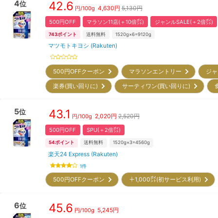
4
42.6
位
4,630
円
5,130円
円/
100g
500円OFF
マラソン11店(＋10倍㌽)
ジャンルSALE(＋2倍㌽)
743
ポイント
送料無料
1520g×6=9120g
マツモトキヨシ (Rakuten)
500円OFFクーポン
マラソンエントリー
ジャ
楽券(買い回りに)
サーティワン(買い回りに)
5
43.1
位
2,020
円
2,520円
円/
100g
500円OFF
SPU(＋2倍㌽)
54
ポイント
送料無料
1520g×3=4560g
楽天24 Express (Rakuten)
1
件
500円OFFクーポン
＋1,000㌽(初サービス利用)
6
45.6
位
5,245
円
円/
100g