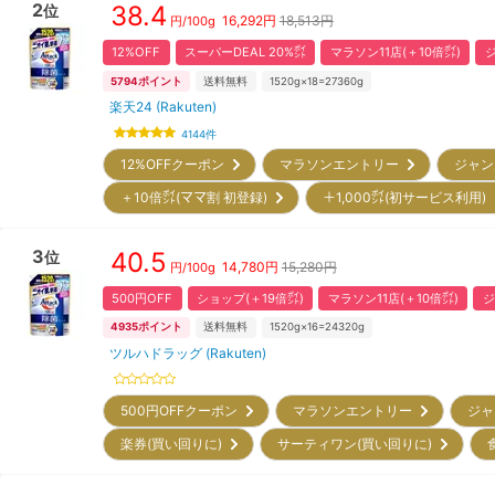
2
38.4
位
16,292
円
18,513円
円/
100g
12%OFF
スーパーDEAL 20%㌽
マラソン11店(＋10倍㌽)
ジ
5794
ポイント
送料無料
1520g×18=27360g
楽天24 (Rakuten)
4144
件
12%OFFクーポン
マラソンエントリー
ジャン
＋10倍㌽(ママ割 初登録)
＋1,000㌽(初サービス利用
3
40.5
位
14,780
円
15,280円
円/
100g
500円OFF
ショップ(＋19倍㌽)
マラソン11店(＋10倍㌽)
ジ
4935
ポイント
送料無料
1520g×16=24320g
ツルハドラッグ (Rakuten)
500円OFFクーポン
マラソンエントリー
ジャ
楽券(買い回りに)
サーティワン(買い回りに)