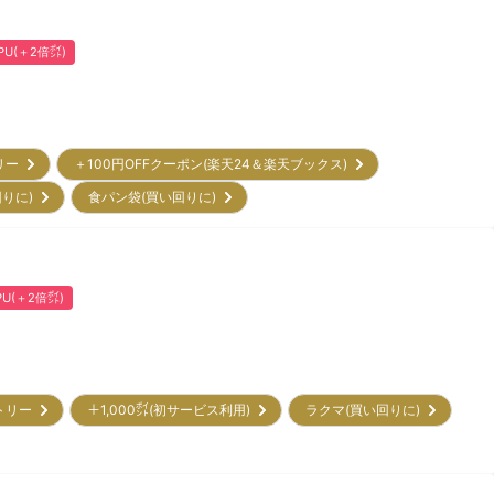
PU(＋2倍㌽)
トリー
＋100円OFFクーポン(楽天24＆楽天ブックス)
回りに)
食パン袋(買い回りに)
PU(＋2倍㌽)
トリー
＋1,000㌽(初サービス利用)
ラクマ(買い回りに)