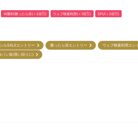
W勝利!勝ったら倍(＋2倍㌽)
ウェブ検索利用(＋1倍㌽)
SPU(＋2倍㌽)
ンルSALEエントリー
勝ったら倍エントリー
ウェブ検索利用エン
食パン袋(買い回りに)