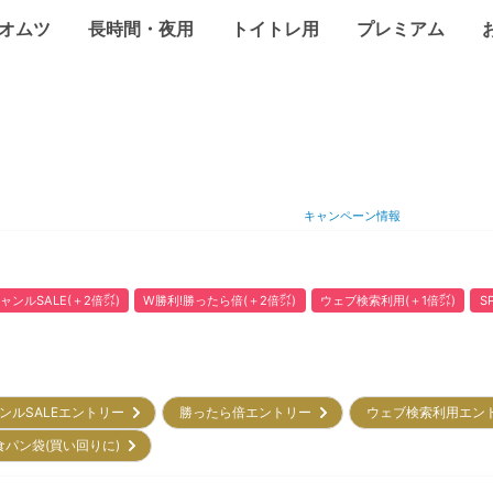
オムツ
長時間・夜用
トイトレ用
プレミアム
キャンペーン情報
ャンルSALE(＋2倍㌽)
W勝利!勝ったら倍(＋2倍㌽)
ウェブ検索利用(＋1倍㌽)
S
ンルSALEエントリー
勝ったら倍エントリー
ウェブ検索利用エン
食パン袋(買い回りに)