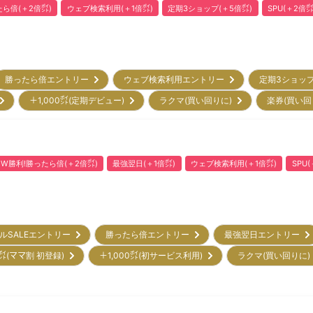
ら倍(＋2倍㌽)
ウェブ検索利用(＋1倍㌽)
定期3ショップ(＋5倍㌽)
SPU(＋2倍㌽
勝ったら倍エントリー
ウェブ検索利用エントリー
定期3ショッ
)
＋1,000㌽(定期デビュー)
ラクマ(買い回りに)
楽券(買い
W勝利!勝ったら倍(＋2倍㌽)
最強翌日(＋1倍㌽)
ウェブ検索利用(＋1倍㌽)
SPU
ルSALEエントリー
勝ったら倍エントリー
最強翌日エントリー
㌽(ママ割 初登録)
＋1,000㌽(初サービス利用)
ラクマ(買い回りに