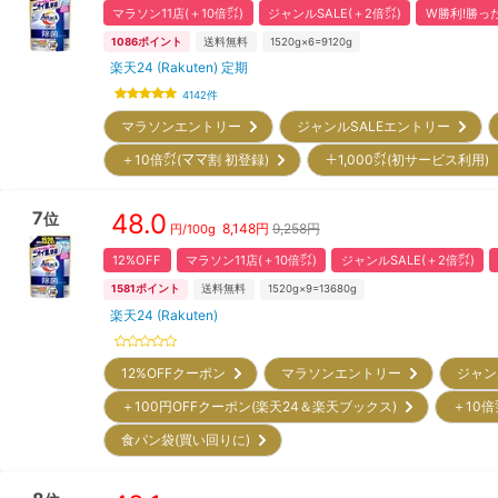
マラソン11店(＋10倍㌽)
ジャンルSALE(＋2倍㌽)
W勝利!勝った
1086
ポイント
送料無料
1520g×6=9120g
楽天24 (Rakuten) 定期
4142
件
マラソンエントリー
ジャンルSALEエントリー
＋10倍㌽(ママ割 初登録)
＋1,000㌽(初サービス利用
7
48.0
位
8,148
円
9,258円
円/
100g
12%OFF
マラソン11店(＋10倍㌽)
ジャンルSALE(＋2倍㌽)
1581
ポイント
送料無料
1520g×9=13680g
楽天24 (Rakuten)
12%OFFクーポン
マラソンエントリー
ジャン
＋100円OFFクーポン(楽天24＆楽天ブックス)
＋10倍
食パン袋(買い回りに)