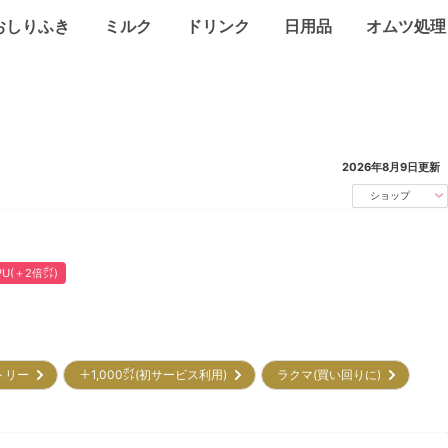
おしりふき
ミルク
ドリンク
日用品
オムツ処理
2026年8月9日
更新
ショップ
PU(＋2倍㌽)
トリー
＋1,000㌽(初サービス利用)
ラクマ(買い回りに)