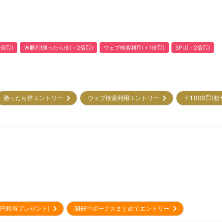
2倍㌽)
W勝利!勝ったら倍(＋2倍㌽)
ウェブ検索利用(＋1倍㌽)
SPU(＋2倍㌽)
勝ったら倍エントリー
ウェブ検索利用エントリー
＋1,000㌽
00円相当プレゼント)
開催中ボーナスまとめてエントリー