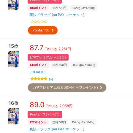
Pontaパス(＋5%㌽)
184
ポイント
送料770円
1520g×3=4560g
爽快ドラッグ (au PAY マーケット)
Pontaパス
15
87.7
位
2,261
円
円/
100g
LYPプレミアム(＋2%㌽)
146
ポイント
送料550円
1520g×2=3040g
LOHACO
3
件
LYPプレミアム(5,000円相当プレゼント)
16
89.0
位
2,058
円
円/
100g
Pontaパス(＋5%㌽)
122
ポイント
送料770円
1520g×2=3040g
爽快ドラッグ (au PAY マーケット)