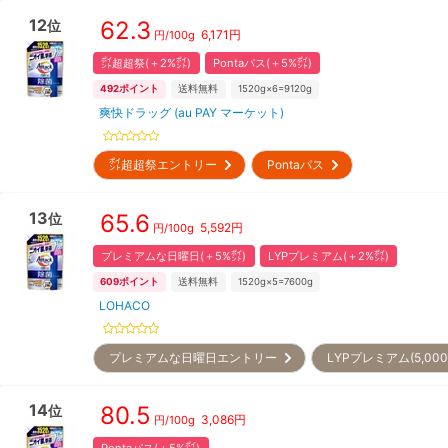
12
62.3
位
6,171
円
円/
100g
㌽超超祭(＋2%㌽)
Pontaパス(＋5%㌽)
492
ポイント
送料無料
1520g×6=9120g
爽快ドラッグ (au PAY マーケット)
㌽超超祭エントリー
Pontaパス
13
65.6
位
5,592
円
円/
100g
プレミアムな日曜日(＋5%㌽)
LYPプレミアム(＋2%㌽)
609
ポイント
送料無料
1520g×5=7600g
LOHACO
プレミアムな日曜日エントリー
LYPプレミアム(5,0
14
80.5
位
3,086
円
円/
100g