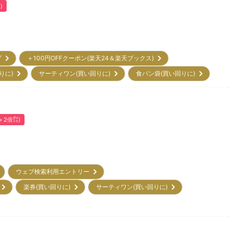
)
プ
＋100円OFFクーポン(楽天24＆楽天ブックス)
回りに)
サーティワン(買い回りに)
食パン袋(買い回りに)
(＋2倍㌽)
ウェブ検索利用エントリー
)
楽券(買い回りに)
サーティワン(買い回りに)