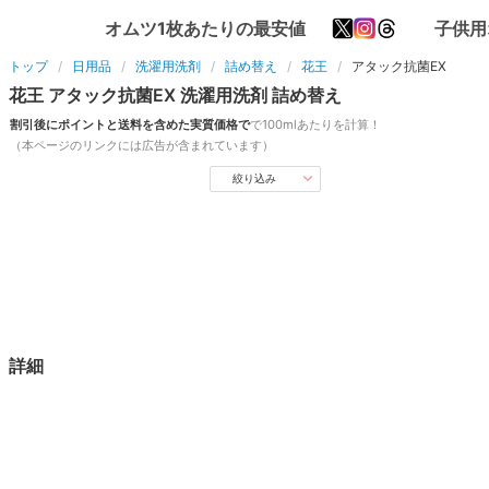
オムツ1枚あたりの最安値
子供用
トップ
日用品
洗濯用洗剤
詰め替え
花王
アタック抗菌EX
花王
アタック抗菌EX
洗濯用洗剤
詰め替え
割引後にポイントと送料を含めた実質価格で
で
100ml
あたりを計算！
（本ページのリンクには広告が含まれています）
絞り込み
詳細