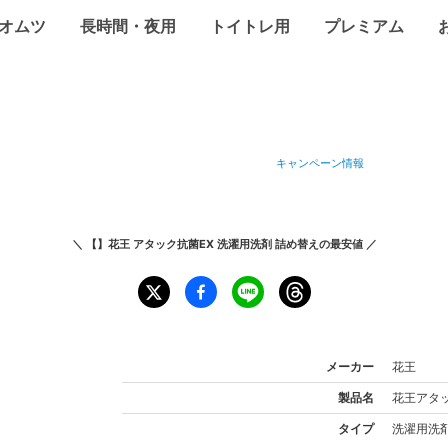
オムツ
長時間・夜用
トイトレ用
プレミアム
キャンペーン情報
＼
【】花王 アタック抗菌EX 洗濯用洗剤 詰め替え
の最安値 ／
メーカー
花王
製品名
花王
アタ
タイプ
洗濯用洗