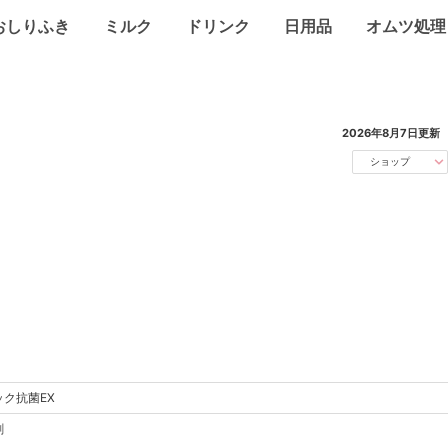
おしりふき
ミルク
ドリンク
日用品
オムツ処理
2026年8月7日
更新
ショップ
ック抗菌EX
剤