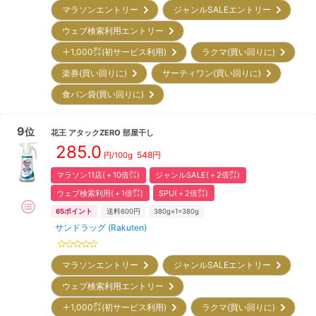
マラソンエントリー
ジャンルSALEエントリー
ウェブ検索利用エントリー
＋1,000㌽(初サービス利用)
ラクマ(買い回りに)
楽券(買い回りに)
サーティワン(買い回りに)
食パン袋(買い回りに)
9
位
花王
アタックZERO 部屋干し
285.0
548
円
円/
100g
マラソン11店(＋10倍㌽)
ジャンルSALE(＋2倍㌽)
ウェブ検索利用(＋1倍㌽)
SPU(＋2倍㌽)
65
ポイント
送料600円
380g×1=380g
サンドラッグ (Rakuten)
マラソンエントリー
ジャンルSALEエントリー
ウェブ検索利用エントリー
＋1,000㌽(初サービス利用)
ラクマ(買い回りに)