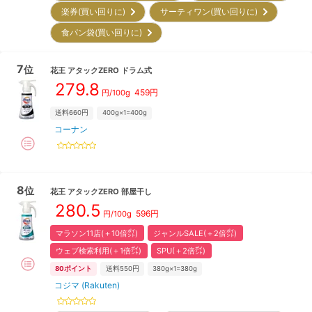
楽券(買い回りに)
サーティワン(買い回りに)
食パン袋(買い回りに)
7
位
花王
アタックZERO ドラム式
279.8
459
円
円/
100g
送料660円
400g×1=400g
コーナン
8
位
花王
アタックZERO 部屋干し
280.5
596
円
円/
100g
マラソン11店(＋10倍㌽)
ジャンルSALE(＋2倍㌽)
ウェブ検索利用(＋1倍㌽)
SPU(＋2倍㌽)
80
ポイント
送料550円
380g×1=380g
コジマ (Rakuten)