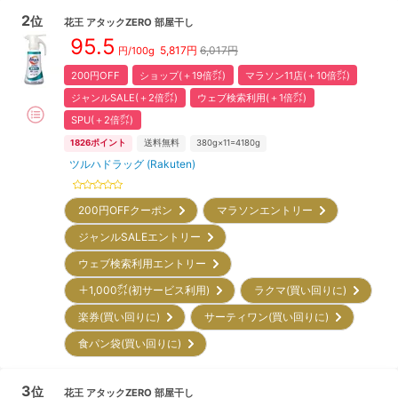
2
位
花王
アタックZERO 部屋干し
95.5
5,817
円
6,017円
円/
100g
200円OFF
ショップ(＋19倍㌽)
マラソン11店(＋10倍㌽)
ジャンルSALE(＋2倍㌽)
ウェブ検索利用(＋1倍㌽)
SPU(＋2倍㌽)
1826
ポイント
送料無料
380g×11=4180g
ツルハドラッグ (Rakuten)
200円OFFクーポン
マラソンエントリー
ジャンルSALEエントリー
ウェブ検索利用エントリー
＋1,000㌽(初サービス利用)
ラクマ(買い回りに)
楽券(買い回りに)
サーティワン(買い回りに)
食パン袋(買い回りに)
3
位
花王
アタックZERO 部屋干し