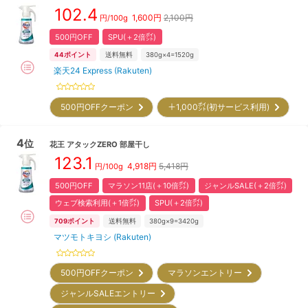
102.4
1,600
円
2,100円
円/
100g
500円OFF
SPU(＋2倍㌽)
44
ポイント
送料無料
380g×4=1520g
楽天24 Express (Rakuten)
500円OFFクーポン
＋1,000㌽(初サービス利用)
4
位
花王
アタックZERO 部屋干し
123.1
4,918
円
5,418円
円/
100g
500円OFF
マラソン11店(＋10倍㌽)
ジャンルSALE(＋2倍㌽)
ウェブ検索利用(＋1倍㌽)
SPU(＋2倍㌽)
709
ポイント
送料無料
380g×9=3420g
マツモトキヨシ (Rakuten)
500円OFFクーポン
マラソンエントリー
ジャンルSALEエントリー