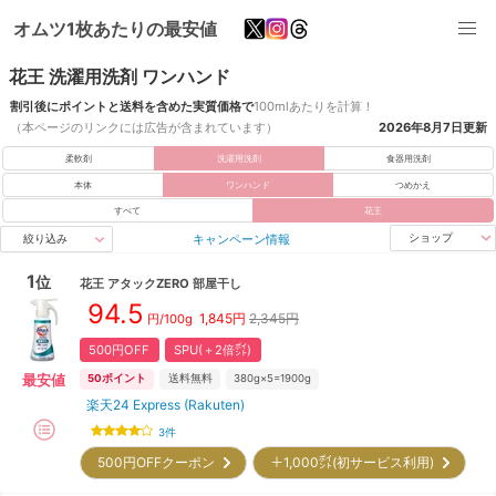
オムツ1枚あたりの最安値
花王 洗濯用洗剤 ワンハンド
割引後にポイントと送料を含めた実質価格で
100mlあたりを計算！
（本ページのリンクには広告が含まれています）
2026年8月7日
更新
柔軟剤
洗濯用洗剤
食器用洗剤
本体
ワンハンド
つめかえ
すべて
花王
キャンペーン情報
ショップ
絞り込み
1
位
花王
アタックZERO 部屋干し
94.5
1,845
円
2,345円
円/
100g
500円OFF
SPU(＋2倍㌽)
最安値
50
ポイント
送料無料
380g×5=1900g
楽天24 Express (Rakuten)
3
件
500円OFFクーポン
＋1,000㌽(初サービス利用)