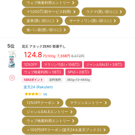
ウェブ検索利用エントリー
＋1,000㌽(初サービス利用)
ラクマ(買い回りに)
楽券(買い回りに)
サーティワン(買い回りに)
食パン袋(買い回りに)
5
位
花王
アタックZERO 部屋干し
124.8
7,368
円
8,372円
円/
100g
12%OFF
マラソン11店(＋10倍㌽)
ジャンルSALE(＋2倍㌽)
ウェブ検索利用(＋1倍㌽)
SPU(＋2倍㌽)
1202
ポイント
送料無料
380g×13=4940g
楽天24 (Rakuten)
1
件
12%OFFクーポン
マラソンエントリー
ジャンルSALEエントリー
ウェブ検索利用エントリー
＋100円OFFクーポン(楽天24＆楽天ブックス)