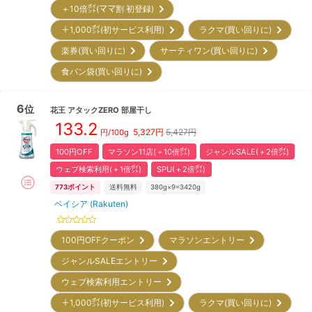
＋10倍㌽(ママ割 初登録)
＋1,000㌽(初サービス利用)
ラクマ(買い回りに)
楽券(買い回りに)
サーティワン(買い回りに)
食パン袋(買い回りに)
6
位
花王
アタックZERO 部屋干し
133.2
5,327
円
5,427円
円/
100g
100円OFF
マラソン11店(＋10倍㌽)
ジャンルSALE(＋2倍㌽)
ウェブ検索利用(＋1倍㌽)
SPU(＋2倍㌽)
773
ポイント
送料無料
380g×9=3420g
ベイシア (Rakuten)
100円OFFクーポン
マラソンエントリー
ジャンルSALEエントリー
ウェブ検索利用エントリー
＋1,000㌽(初サービス利用)
ラクマ(買い回りに)