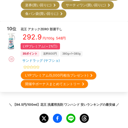
楽券(買い回りに)
サーティワン(買い回りに)
食パン袋(買い回りに)
10
位
花王
アタックZERO 部屋干し
292.9
548
円
円/
100g
LYPプレミアム(＋2%㌽)
35
ポイント
送料600円
380g×1=380g
サンドラッグ (ヤフショ)
LYPプレミアム(5,000円相当プレゼント)
開催中ボーナスまとめてエントリー
＼
【94.5円/100ml】花王 洗濯用洗剤 ワンハンド 安いランキング
の最安値 ／