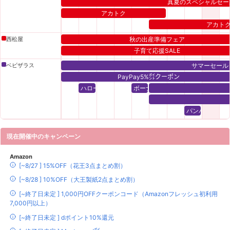
真夏のスペシャルセー
アカトク
アカト
西松屋
秋の出産準備フェア
子育て応援SALE
ベビザラス
サマーセール
PayPay5%㌽クーポン
ハローベビー㌽
ボーナス㌽
パンパース 20
現在開催中のキャンペーン
Amazon
[~8/27 ] 15%OFF（花王3点まとめ割）
[~8/28 ] 10%OFF（大王製紙2点まとめ割）
[~終了日未定 ] 1,000円OFFクーポンコード（Amazonフレッシュ初利用
7,000円以上）
[~終了日未定 ] dポイント10%還元