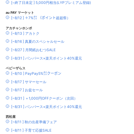
[~終了日未定 ] 5,000円相当(LYPプレミアム登録)
au PAY マーケット
[~8/12 ] ＋7%㌽ （ポイント超超祭）
アカチャンホンポ
[~8/13 ] アカトク
[~8/16 ] 真夏のスペシャルセール
[~8/27 ] 月間紙おむつSALE
[~8/31 ] パンパース×楽天ポイント40%還元
ベビーザらス
[~8/10 ] PayPay5%㌽クーポン
[~8/17 ] サマーセール
[~8/17 ] お盆セール
[~8/31 ] ＋1,000円OFFクーポン（次回）
[~8/31 ] パンパース×楽天ポイント40%還元
西松屋
[~8/11 ] 秋の出産準備フェア
[~8/11 ] 子育て応援SALE