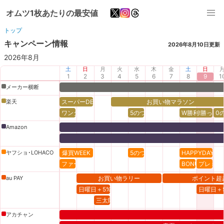
オムツ1枚あたりの最安値
トップ
キャンペーン情報
2026年8月10日
更新
2026
年
8
月
土
日
月
火
水
木
金
土
日
1
2
3
4
5
6
7
8
9
1
メーカー横断
楽天
スーパーDEAL
お買い物マラソン
ワンダフルデー
5のつく日
W勝利!勝った
0
Amazon
ヤフショ･LOHACO
爆買WEEK
5のつく日
HAPPYDAY
ファースト
BONUS+
プレミア
au PAY
お買い物ラリー
ポイント超
日曜日＋5%㌽
日曜日＋
三太郎の日
アカチャン