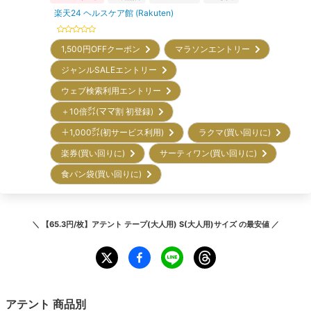
楽天24 ヘルスケア館 (Rakuten)
1,500円OFFクーポン
マラソンエントリー
ジャンルSALEエントリー
ウェブ検索利用エントリー
＋10倍㌽(ママ割 初登録)
＋1,000㌽(初サービス利用)
ラクマ(買い回りに)
楽券(買い回りに)
サーティワン(買い回りに)
食パン袋(買い回りに)
＼
【65.3円/枚】アテント テープ(大人用) S(大人用)サイズ
の最安値 ／
アテント
商品別