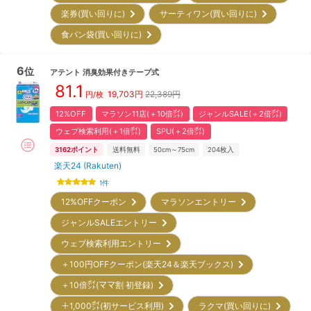
楽券(買い回りに)
サーティワン(買い回りに)
食パン袋(買い回りに)
6
位
アテント
消臭効果付きテープ式
81.1
19,703
円
22,389円
円/枚
12%OFF
マラソン11店(＋10倍㌽)
ジャンルSALE(＋2倍㌽)
ウェブ検索利用(＋1倍㌽)
SPU(＋2倍㌽)
3162
ポイント
送料無料
50cm～75cm
204
枚入
楽天24 (Rakuten)
1
件
12%OFFクーポン
マラソンエントリー
ジャンルSALEエントリー
ウェブ検索利用エントリー
＋100円OFFクーポン(楽天24＆楽天ブックス)
＋10倍㌽(ママ割 初登録)
＋1,000㌽(初サービス利用)
ラクマ(買い回りに)