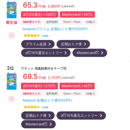
65.3
2,560
円
2,844円
円/枚
d㌽10%還元(＋256㌽)
Mastercard(＋56㌽)
最安値
340
ポイント
送料無料
50cm～75cm
34
枚入
Amazonプライム 定期おトク便(10%OFF)
179
件
プライム会員
定期おトク便
d㌽10%還元エントリー
Mastercard㌽
2
位
アテント
消臭効果付きテープ式
69.5
2,702
円
2,844円
円/枚
d㌽10%還元(＋270㌽)
Mastercard(＋42㌽)
340
ポイント
送料無料
50cm～75cm
34
枚入
Amazon 定期おトク便(5%OFF)
179
件
定期おトク便
d㌽10%還元エントリー
Mastercard㌽