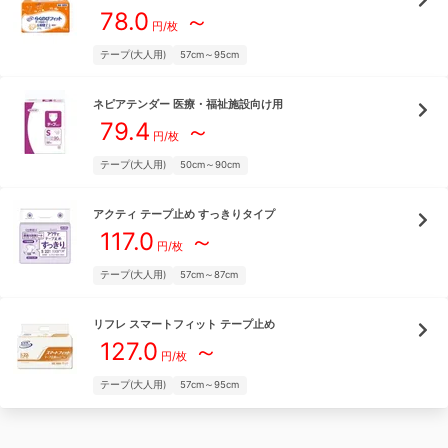
78.0
～
円/枚
テープ(大人用)
57cm～95cm
ネピアテンダー
医療・福祉施設向け用
79.4
～
円/枚
テープ(大人用)
50cm～90cm
アクティ
テープ止め すっきりタイプ
117.0
～
円/枚
テープ(大人用)
57cm～87cm
リフレ
スマートフィット テープ止め
127.0
～
円/枚
テープ(大人用)
57cm～95cm