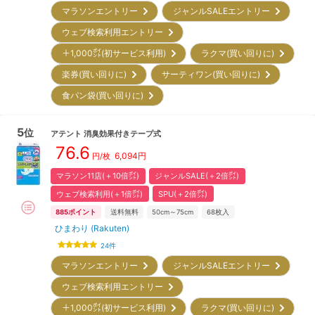
マラソンエントリー
ジャンルSALEエントリー
ウェブ検索利用エントリー
＋1,000㌽(初サービス利用)
ラクマ(買い回りに)
楽券(買い回りに)
サーティワン(買い回りに)
食パン袋(買い回りに)
5
位
アテント
消臭効果付きテープ式
76.6
6,094
円
円/枚
マラソン11店(＋10倍㌽)
ジャンルSALE(＋2倍㌽)
ウェブ検索利用(＋1倍㌽)
SPU(＋2倍㌽)
885
ポイント
送料無料
50cm～75cm
68
枚入
ひまわり (Rakuten)
24
件
マラソンエントリー
ジャンルSALEエントリー
ウェブ検索利用エントリー
＋1,000㌽(初サービス利用)
ラクマ(買い回りに)