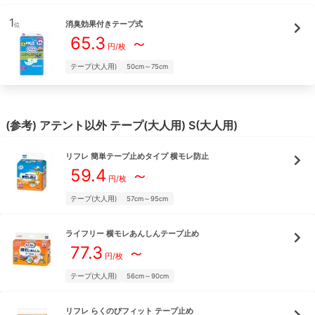
1
消臭効果付きテープ式
位
65.3
～
円/枚
テープ(大人用)
50cm～75cm
(参考)
アテント
以外
テープ(大人用)
S(大人用)
リフレ
簡単テープ止めタイプ 横モレ防止
59.4
～
円/枚
テープ(大人用)
57cm～95cm
ライフリー
横モレあんしんテープ止め
77.3
～
円/枚
テープ(大人用)
56cm～90cm
リフレ
らくのびフィット テープ止め