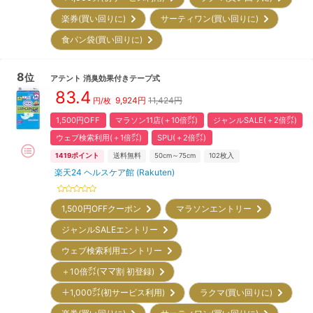
楽券(買い回りに)
サーティワン(買い回りに)
食パン袋(買い回りに)
8
位
アテント
消臭効果付きテープ式
83.4
9,924
円
11,424円
円/枚
1,500円OFF
マラソン11店(＋10倍㌽)
ジャンルSALE(＋2倍㌽)
ウェブ検索利用(＋1倍㌽)
SPU(＋2倍㌽)
1419
ポイント
送料無料
50cm～75cm
102
枚入
楽天24 ヘルスケア館 (Rakuten)
1,500円OFFクーポン
マラソンエントリー
ジャンルSALEエントリー
ウェブ検索利用エントリー
＋10倍㌽(ママ割 初登録)
＋1,000㌽(初サービス利用)
ラクマ(買い回りに)