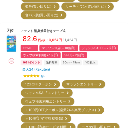
楽券(買い回りに)
サーティワン(買い回りに)
食パン袋(買い回りに)
7
位
アテント
消臭効果付きテープ式
82.6
10,054
円
11,424円
円/枚
12%OFF
マラソン11店(＋10倍㌽)
ジャンルSALE(＋2倍㌽)
ウェブ検索利用(＋1倍㌽)
SPU(＋2倍㌽)
1631
ポイント
送料無料
50cm～75cm
102
枚入
楽天24 (Rakuten)
1
件
12%OFFクーポン
マラソンエントリー
ジャンルSALEエントリー
ウェブ検索利用エントリー
＋100円OFFクーポン(楽天24＆楽天ブックス)
＋10倍㌽(ママ割 初登録)
＋1,000㌽(初サービス利用)
ラクマ(買い回りに)