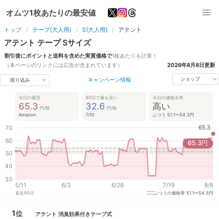
オムツ1枚あたりの最安値
トップ
テープ(大人用)
S(大人用)
アテント
アテント
テープ
S
サイズ
割引後にポイントと送料を含めた実質価格で
1枚あたりを計算！
（本ページのリンクには広告が含まれています）
2026年8月8日
更新
キャンペーン情報
ショップ
絞り込み
今日の最安
90日で最も安い
今日の価格水準
65.3
32.6
高い
円/枚
円/枚
Amazon
7/10
ふつう 51.1〜54.3円
65.3
70
60
65.3
円
50
40
30
5/11
6/3
6/26
7/19
8/8
直近
90
日
ふつうの価格帯
51.1〜54.3円
1
位
アテント
消臭効果付きテープ式