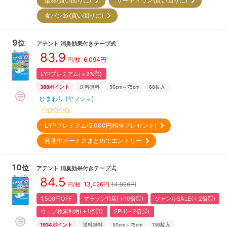
楽券(買い回りに)
サーティワン(買い回りに)
食パン袋(買い回りに)
9
位
アテント
消臭効果付きテープ式
83.9
6,094
円
円/枚
LYPプレミアム(＋2%㌽)
388
ポイント
送料無料
50cm～75cm
68
枚入
ひまわり (ヤフショ)
LYPプレミアム(5,000円相当プレゼント)
開催中ボーナスまとめてエントリー
10
位
アテント
消臭効果付きテープ式
84.5
13,426
円
14,926円
円/枚
1,500円OFF
マラソン11店(＋10倍㌽)
ジャンルSALE(＋2倍㌽)
ウェブ検索利用(＋1倍㌽)
SPU(＋2倍㌽)
1934
ポイント
送料無料
50cm～75cm
136
枚入