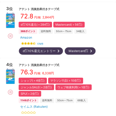
3
位
アテント
消臭効果付きテープ式
72.8
2,844
円
円/枚
d㌽10%還元(＋284㌽)
Mastercard(＋56㌽)
368
ポイント
送料無料
50cm～75cm
34
枚入
Amazon
179
件
d㌽10%還元エントリー
Mastercard㌽
4
位
アテント
消臭効果付きテープ式
76.3
6,336
円
円/枚
ショップ(＋4倍㌽)
マラソン11店(＋10倍㌽)
ジャンルSALE(＋2倍㌽)
ウェブ検索利用(＋1倍㌽)
SPU(＋2倍㌽)
1146
ポイント
送料無料
50cm～75cm
68
枚入
セイムス (Rakuten)