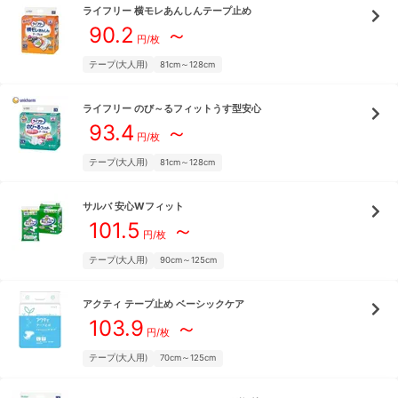
ライフリー
横モレあんしんテープ止め
90.2
～
円/枚
テープ(大人用)
81cm～128cm
ライフリー
のび～るフィットうす型安心
93.4
～
円/枚
テープ(大人用)
81cm～128cm
サルバ
安心Wフィット
101.5
～
円/枚
テープ(大人用)
90cm～125cm
アクティ
テープ止め ベーシックケア
103.9
～
円/枚
テープ(大人用)
70cm～125cm