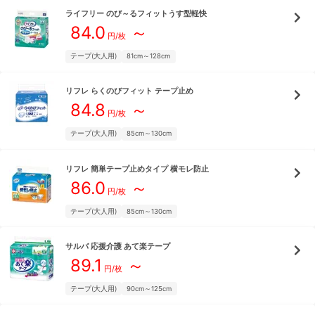
ライフリー
のび～るフィットうす型軽快
84.0
～
円/枚
テープ(大人用)
81cm～128cm
リフレ
らくのびフィット テープ止め
84.8
～
円/枚
テープ(大人用)
85cm～130cm
リフレ
簡単テープ止めタイプ 横モレ防止
86.0
～
円/枚
テープ(大人用)
85cm～130cm
サルバ
応援介護 あて楽テープ
89.1
～
円/枚
テープ(大人用)
90cm～125cm