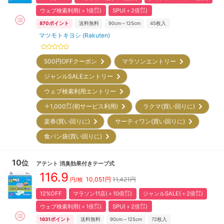
ウェブ検索利用(＋1倍㌽)
SPU(＋2倍㌽)
870
ポイント
送料無料
90cm～125cm
45
枚入
マツモトキヨシ (Rakuten)
500円OFFクーポン
マラソンエントリー
ジャンルSALEエントリー
ウェブ検索利用エントリー
＋1,000㌽(初サービス利用)
ラクマ(買い回りに)
楽券(買い回りに)
サーティワン(買い回りに)
食パン袋(買い回りに)
10
位
アテント
消臭効果付きテープ式
116.9
10,051
円
11,421円
円/枚
12%OFF
マラソン11店(＋10倍㌽)
ジャンルSALE(＋2倍㌽)
ウェブ検索利用(＋1倍㌽)
SPU(＋2倍㌽)
1631
ポイント
送料無料
90cm～125cm
72
枚入