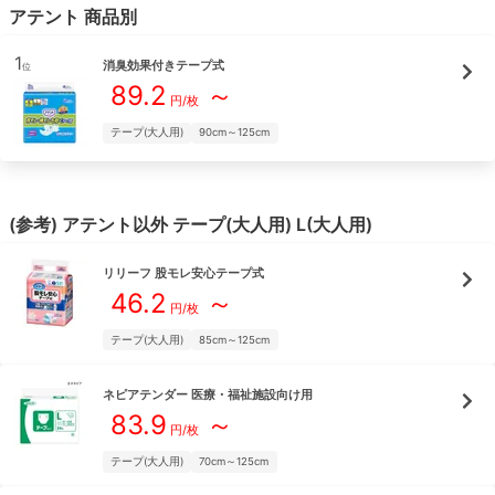
アテント
商品別
1
消臭効果付きテープ式
位
89.2
～
円/枚
テープ(大人用)
90cm～125cm
(参考)
アテント
以外
テープ(大人用)
L(大人用)
リリーフ
股モレ安心テープ式
46.2
～
円/枚
テープ(大人用)
85cm～125cm
ネピアテンダー
医療・福祉施設向け用
83.9
～
円/枚
テープ(大人用)
70cm～125cm