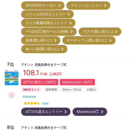
500円OFFクーポン
マラソンエントリー
ジャンルSALEエントリー
ウェブ検索利用エントリー
＋1,000㌽(初サービス利用)
ラクマ(買い回りに)
楽券(買い回りに)
サーティワン(買い回りに)
食パン袋(買い回りに)
7
位
アテント
消臭効果付きテープ式
108.1
2,982
円
円/枚
d㌽10%還元(＋298㌽)
Mastercard(＋60㌽)
388
ポイント
送料無料
90cm～125cm
24
枚入
Amazon
179
件
d㌽10%還元エントリー
Mastercard㌽
8
位
アテント
消臭効果付きテープ式