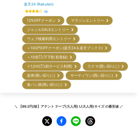
楽天24 (Rakuten)
1
件
12%OFFクーポン
マラソンエントリー
ジャンルSALEエントリー
ウェブ検索利用エントリー
＋100円OFFクーポン(楽天24＆楽天ブックス)
＋10倍㌽(ママ割 初登録)
＋1,000㌽(初サービス利用)
ラクマ(買い回りに)
楽券(買い回りに)
サーティワン(買い回りに)
食パン袋(買い回りに)
＼
【89.2円/枚】アテント テープ(大人用) L(大人用)サイズ
の最安値 ／