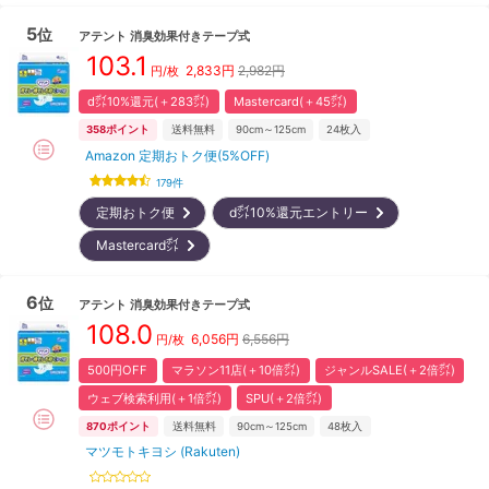
5
位
アテント
消臭効果付きテープ式
103.1
2,833
円
2,982円
円/枚
d㌽10%還元(＋283㌽)
Mastercard(＋45㌽)
358
ポイント
送料無料
90cm～125cm
24
枚入
Amazon 定期おトク便(5%OFF)
179
件
定期おトク便
d㌽10%還元エントリー
Mastercard㌽
6
位
アテント
消臭効果付きテープ式
108.0
6,056
円
6,556円
円/枚
500円OFF
マラソン11店(＋10倍㌽)
ジャンルSALE(＋2倍㌽)
ウェブ検索利用(＋1倍㌽)
SPU(＋2倍㌽)
870
ポイント
送料無料
90cm～125cm
48
枚入
マツモトキヨシ (Rakuten)