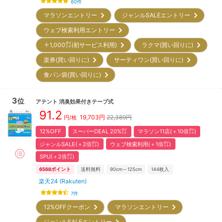
60
件
マラソンエントリー
ジャンルSALEエントリー
ウェブ検索利用エントリー
＋1,000㌽(初サービス利用)
ラクマ(買い回りに)
楽券(買い回りに)
サーティワン(買い回りに)
食パン袋(買い回りに)
3
位
アテント
消臭効果付きテープ式
91.2
19,703
円
22,389円
円/枚
12%OFF
スーパーDEAL 20%㌽
マラソン11店(＋10倍㌽)
ジャンルSALE(＋2倍㌽)
ウェブ検索利用(＋1倍㌽)
SPU(＋2倍㌽)
6568
ポイント
送料無料
90cm～125cm
144
枚入
楽天24 (Rakuten)
7
件
12%OFFクーポン
マラソンエントリー
ジャンルSALEエントリー