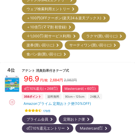
ウェブ検索利用エントリー
＋100円OFFクーポン(楽天24＆楽天ブックス)
＋10倍㌽(ママ割 初登録)
＋1,000㌽(初サービス利用)
ラクマ(買い回りに)
楽券(買い回りに)
サーティワン(買い回りに)
食パン袋(買い回りに)
4
位
アテント
消臭効果付きテープ式
96.9
2,684
円
2,982円
円/枚
d㌽10%還元(＋268㌽)
Mastercard(＋60㌽)
358
ポイント
送料無料
90cm～125cm
24
枚入
Amazonプライム 定期おトク便(10%OFF)
179
件
プライム会員
定期おトク便
d㌽10%還元エントリー
Mastercard㌽