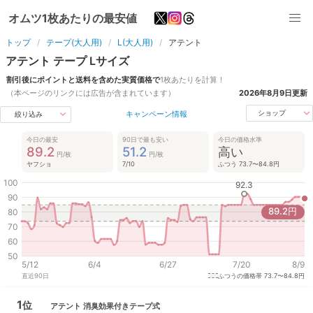
オムツ1枚あたりの最安値
トップ
テープ(大人用)
L(大人用)
アテント
アテント
テープ
L
サイズ
割引後にポイントと送料を含めた実質価格で
1枚あたりを計算！
（本ページのリンクには広告が含まれています）
2026年8月9日
更新
キャンペーン情報
ショップ
絞り込み
今日の最安
90日で最も安い
今日の価格水準
89.2
51.2
高い
円/枚
円/枚
ヤフショ
7/10
ふつう 73.7〜84.8円
100
92.3
90
89.2
円
80
70
60
50
5/12
6/4
6/27
7/20
8/9
直近
90
日
ふつうの価格帯
73.7〜84.8円
1
位
アテント
消臭効果付きテープ式