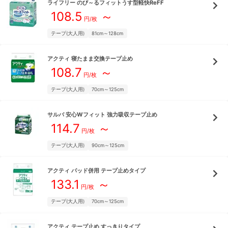
ライフリー
のび～るフィットうす型軽快ReFF
108.5
～
円/枚
テープ(大人用)
81cm～128cm
アクティ
寝たまま交換テープ止め
108.7
～
円/枚
テープ(大人用)
70cm～125cm
サルバ
安心Wフィット 強力吸収テープ止め
114.7
～
円/枚
テープ(大人用)
90cm～125cm
アクティ
パッド併用 テープ止めタイプ
133.1
～
円/枚
テープ(大人用)
70cm～125cm
アクティ
テープ止め すっきりタイプ