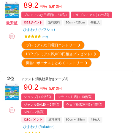
89.2
5,610
円
円/枚
プレミアムな日曜日(＋5%㌽)
LYPプレミアム(＋2%㌽)
最安値
1328
ポイント
送料無料
90cm～125cm
48
枚入
ひまわり (ヤフショ)
61
件
プレミアムな日曜日エントリー
LYPプレミアム(5,000円相当プレゼント)
開催中ボーナスまとめてエントリー
2
位
アテント
消臭効果付きテープ式
90.2
5,610
円
円/枚
ショップ(＋9倍㌽)
マラソン11店(＋10倍㌽)
ジャンルSALE(＋2倍㌽)
ウェブ検索利用(＋1倍㌽)
SPU(＋2倍㌽)
1280
ポイント
送料無料
90cm～125cm
48
枚入
ひまわり (Rakuten)