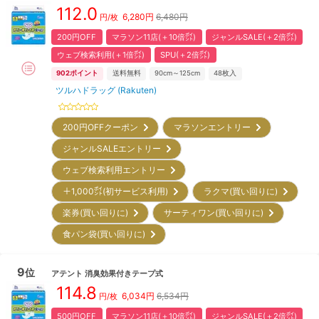
112.0
6,280
円
6,480円
円/枚
200円OFF
マラソン11店(＋10倍㌽)
ジャンルSALE(＋2倍㌽)
ウェブ検索利用(＋1倍㌽)
SPU(＋2倍㌽)
902
ポイント
送料無料
90cm～125cm
48
枚入
ツルハドラッグ (Rakuten)
200円OFFクーポン
マラソンエントリー
ジャンルSALEエントリー
ウェブ検索利用エントリー
＋1,000㌽(初サービス利用)
ラクマ(買い回りに)
楽券(買い回りに)
サーティワン(買い回りに)
食パン袋(買い回りに)
9
位
アテント
消臭効果付きテープ式
114.8
6,034
円
6,534円
円/枚
500円OFF
マラソン11店(＋10倍㌽)
ジャンルSALE(＋2倍㌽)