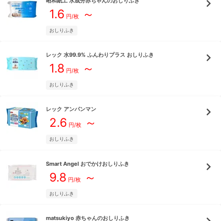
昭和紙工
水成分赤ちゃんのおしりふき
1.6
～
円/枚
おしりふき
レック
水99.9% ふんわりプラス おしりふき
1.8
～
円/枚
おしりふき
レック
アンパンマン
2.6
～
円/枚
おしりふき
Smart Angel
おでかけおしりふき
9.8
～
円/枚
おしりふき
matsukiyo
赤ちゃんのおしりふき