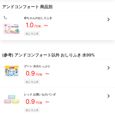
アンドコンフォート
商品別
1
赤ちゃんのおしりふき
位
1.0
～
円/枚
おしりふき
(参考)
アンドコンフォート
以外
おしりふき
水99%
グーン
水分たっぷり
0.9
～
円/枚
おしりふき
レック
お買いものパンダ
0.9
～
円/枚
おしりふき