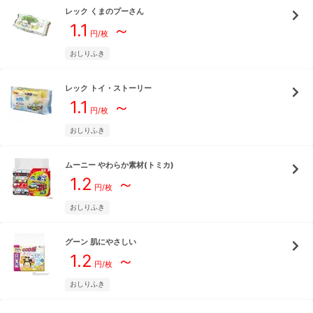
レック
くまのプーさん
1.1
～
円/枚
おしりふき
レック
トイ・ストーリー
1.1
～
円/枚
おしりふき
ムーニー
やわらか素材(トミカ)
1.2
～
円/枚
おしりふき
グーン
肌にやさしい
1.2
～
円/枚
おしりふき