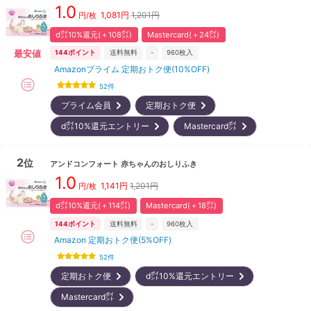
1.0
1,081
円
1,201円
円/枚
d㌽10%還元(＋108㌽)
Mastercard(＋24㌽)
最安値
144
ポイント
送料無料
-
960
枚入
Amazonプライム 定期おトク便(10%OFF)
52
件
プライム会員
定期おトク便
d㌽10%還元エントリー
Mastercard㌽
2
位
アンドコンフォート
赤ちゃんのおしりふき
1.0
1,141
円
1,201円
円/枚
d㌽10%還元(＋114㌽)
Mastercard(＋18㌽)
144
ポイント
送料無料
-
960
枚入
Amazon 定期おトク便(5%OFF)
52
件
定期おトク便
d㌽10%還元エントリー
Mastercard㌽