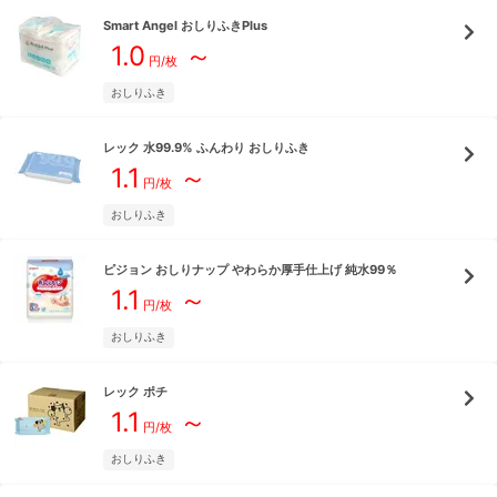
Smart Angel
おしりふきPlus
1.0
～
円/枚
おしりふき
レック
水99.9% ふんわり おしりふき
1.1
～
円/枚
おしりふき
ピジョン
おしりナップ やわらか厚手仕上げ 純水99％
1.1
～
円/枚
おしりふき
レック
ポチ
1.1
～
円/枚
おしりふき