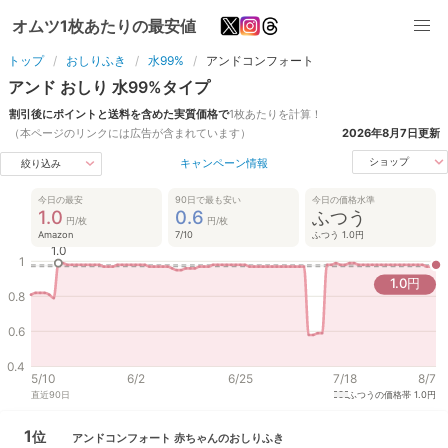
オムツ1枚あたりの最安値
トップ
おしりふき
水99%
アンドコンフォート
アンド
おしり
水99%
タイプ
割引後にポイントと送料を含めた実質価格で
1枚あたりを計算！
（本ページのリンクには広告が含まれています）
2026年8月7日
更新
キャンペーン情報
ショップ
絞り込み
今日の最安
90日で最も安い
今日の価格水準
1.0
0.6
ふつう
円/枚
円/枚
Amazon
7/10
ふつう 1.0円
1.0
1
1.0
円
0.8
0.6
0.4
5/10
6/2
6/25
7/18
8/7
直近
90
日
ふつうの価格帯
1.0円
1
位
アンドコンフォート
赤ちゃんのおしりふき