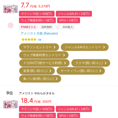
7.7
5,379
円
円/枚
マラソン11店(＋10倍㌽)
ジャンルSALE(＋2倍㌽)
ウェブ検索利用(＋1倍㌽)
SPU(＋2倍㌽)
773
ポイント
送料無料
-
600
枚入
アメジスト大衛 (Rakuten)
7
件
マラソンエントリー
ジャンルSALEエントリー
ウェブ検索利用エントリー
＋1,000㌽(初サービス利用)
ラクマ(買い回りに)
楽券(買い回りに)
サーティワン(買い回りに)
食パン袋(買い回りに)
9
位
アメジスト
やわらかタオル
18.4
550
円
円/枚
マラソン11店(＋10倍㌽)
ジャンルSALE(＋2倍㌽)
ウェブ検索利用(＋1倍㌽)
SPU(＋2倍㌽)