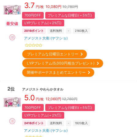
3.7
10,080
円
10,780円
円/枚
700円OFF
プレミアムな日曜日(＋5%㌽)
LYPプレミアム(＋2%㌽)
最安値
2019
ポイント
送料無料
-
2160
枚入
アメジスト大衛 (ヤフショ)
プレミアムな日曜日エントリー
LYPプレミアム(5,000円相当プレゼント)
開催中ボーナスまとめてエントリー
2
位
アメジスト
やわらかタオル
5.0
12,060
円
12,760円
円/枚
700円OFF
プレミアムな日曜日(＋5%㌽)
LYPプレミアム(＋2%㌽)
2416
ポイント
送料無料
-
1920
枚入
アメジスト大衛 (ヤフショ)