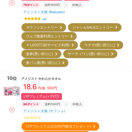
79
ポイント
送料1000円
-
80
枚入
アメジスト大衛 (Rakuten)
4
件
マラソンエントリー
ジャンルSALEエントリー
ウェブ検索利用エントリー
＋1,000㌽(初サービス利用)
ラクマ(買い回りに)
楽券(買い回りに)
サーティワン(買い回りに)
食パン袋(買い回りに)
10
位
アメジスト
やわらかタオル
18.6
550
円
円/枚
LYPプレミアム(＋2%㌽)
64
ポイント
送料1000円
-
80
枚入
アメジスト大衛 (ヤフショ)
LYPプレミアム(5,000円相当プレゼント)