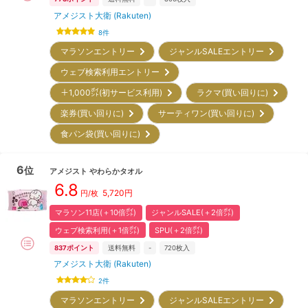
アメジスト大衛 (Rakuten)
8
件
マラソンエントリー
ジャンルSALEエントリー
ウェブ検索利用エントリー
＋1,000㌽(初サービス利用)
ラクマ(買い回りに)
楽券(買い回りに)
サーティワン(買い回りに)
食パン袋(買い回りに)
6
位
アメジスト
やわらかタオル
6.8
5,720
円
円/枚
マラソン11店(＋10倍㌽)
ジャンルSALE(＋2倍㌽)
ウェブ検索利用(＋1倍㌽)
SPU(＋2倍㌽)
837
ポイント
送料無料
-
720
枚入
アメジスト大衛 (Rakuten)
2
件
マラソンエントリー
ジャンルSALEエントリー