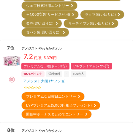
ウェブ検索利用エントリー
＋1,000㌽(初サービス利用)
ラクマ(買い回りに)
楽券(買い回りに)
サーティワン(買い回りに)
食パン袋(買い回りに)
7
位
アメジスト
やわらかタオル
7.2
5,379
円
円/枚
プレミアムな日曜日(＋5%㌽)
LYPプレミアム(＋2%㌽)
1075
ポイント
送料無料
-
600
枚入
アメジスト大衛 (ヤフショ)
プレミアムな日曜日エントリー
LYPプレミアム(5,000円相当プレゼント)
開催中ボーナスまとめてエントリー
8
位
アメジスト
やわらかタオル