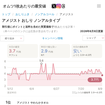
オムツ1枚あたりの最安値
トップ
おしりふき
ノンアルコール
アメジスト
アメジスト
おしり
ノンアル
タイプ
割引後にポイントと送料を含めた実質価格で
1枚あたりを計算！
（本ページのリンクには広告が含まれています）
2026年8月9日
更新
キャンペーン情報
ショップ
絞り込み
今日の最安
90日で最も安い
今日の価格水準
3.7
2.9
安い
円/枚
円/枚
ヤフショ
6/1
ふつう 3.9〜4.0円
5.6
6
5
4
3.7
円
3
2
5/12
6/4
6/27
7/20
8/9
直近
90
日
ふつうの価格帯
3.9〜4.0円
1
位
アメジスト
やわらかタオル