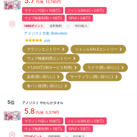
5.7
12,760
円
円/枚
マラソン11店(＋10倍㌽)
ジャンルSALE(＋2倍㌽)
ウェブ検索利用(＋1倍㌽)
SPU(＋2倍㌽)
1866
ポイント
送料無料
-
1920
枚入
アメジスト大衛 (Rakuten)
30
件
マラソンエントリー
ジャンルSALEエントリー
ウェブ検索利用エントリー
＋1,000㌽(初サービス利用)
ラクマ(買い回りに)
楽券(買い回りに)
サーティワン(買い回りに)
食パン袋(買い回りに)
5
位
アメジスト
やわらかタオル
5.8
5,379
円
円/枚
マラソン11店(＋10倍㌽)
ジャンルSALE(＋2倍㌽)
ウェブ検索利用(＋1倍㌽)
SPU(＋2倍㌽)
773
ポイント
送料無料
-
800
枚入