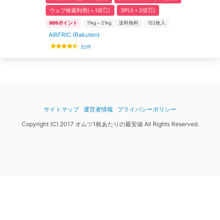
ウェブ検索利用(＋1倍㌽)
SPU(＋2倍㌽)
869
ポイント
11kg～21kg
送料無料
152
枚入
AIRFRIC (Rakuten)
32
件
サイトマップ
運営者情報
プライバシーポリシー
Copyright (C) 2017 オムツ1枚あたりの最安値 All Rights Reserved.