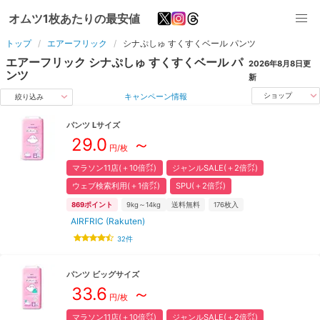
オムツ1枚あたりの最安値
トップ
エアーフリック
シナぷしゅ すくすくベール
パンツ
エアーフリック
シナぷしゅ すくすくベール
パ
2026年8月8日
更
ンツ
新
キャンペーン情報
ショップ
絞り込み
パンツ
L
サイズ
29.0
～
円/枚
マラソン11店(＋10倍㌽)
ジャンルSALE(＋2倍㌽)
ウェブ検索利用(＋1倍㌽)
SPU(＋2倍㌽)
869
ポイント
9kg～14kg
送料無料
176
枚入
AIRFRIC (Rakuten)
32
件
パンツ
ビッグ
サイズ
33.6
～
円/枚
マラソン11店(＋10倍㌽)
ジャンルSALE(＋2倍㌽)