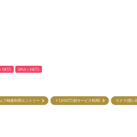
1倍㌽)
SPU(＋2倍㌽)
ェブ検索利用エントリー
＋1,000㌽(初サービス利用)
ラクマ(買い