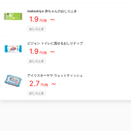
matsukiyo
赤ちゃんのおしりふき
1.9
～
円/枚
おしりふき
ピジョン
トイレに流せるおしりナップ
1.9
～
円/枚
おしりふき
アイリスオーヤマ
ウェットティッシュ
2.7
～
円/枚
おしりふき