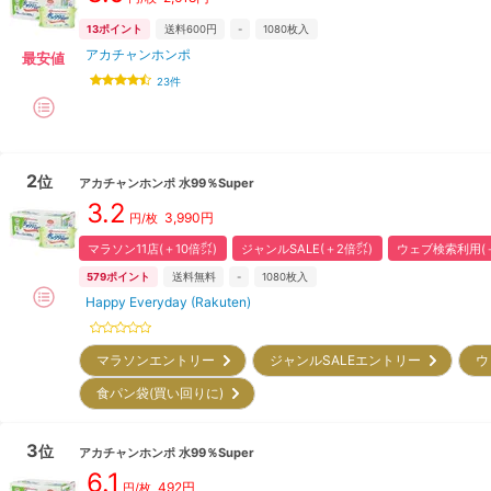
13
ポイント
送料600円
-
1080
枚入
アカチャンホンポ
最安値
23
件
2
位
アカチャンホンポ
水99％Super
3.2
3,990
円
円/枚
マラソン11店(＋10倍㌽)
ジャンルSALE(＋2倍㌽)
ウェブ検索利用(＋
579
ポイント
送料無料
-
1080
枚入
Happy Everyday (Rakuten)
マラソンエントリー
ジャンルSALEエントリー
ウ
食パン袋(買い回りに)
3
位
アカチャンホンポ
水99％Super
6.1
492
円
円/枚