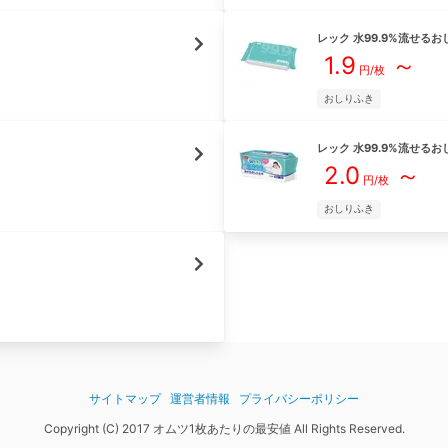
レック
水99.9%流せるお
1.9
～
円/枚
おしりふき
レック
水99.9%流せるお
2.0
～
円/枚
おしりふき
サイトマップ
運営者情報
プライバシーポリシー
Copyright (C) 2017 オムツ1枚あたりの最安値 All Rights Reserved.