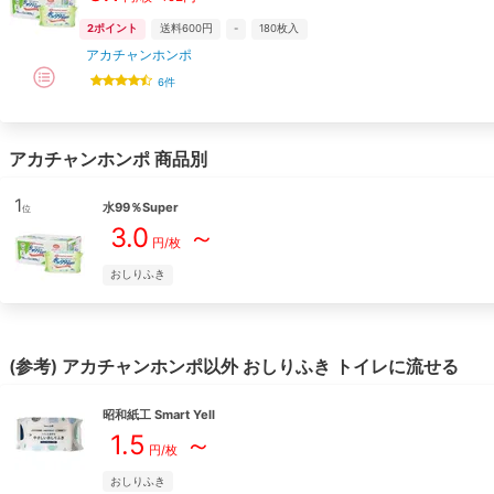
2
ポイント
送料600円
-
180
枚入
アカチャンホンポ
6
件
アカチャンホンポ
商品別
1
水99％Super
位
3.0
～
円/枚
おしりふき
(参考)
アカチャンホンポ
以外
おしりふき
トイレに流せる
昭和紙工
Smart Yell
1.5
～
円/枚
おしりふき