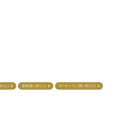
回りに)
楽券(買い回りに)
サーティワン(買い回りに)