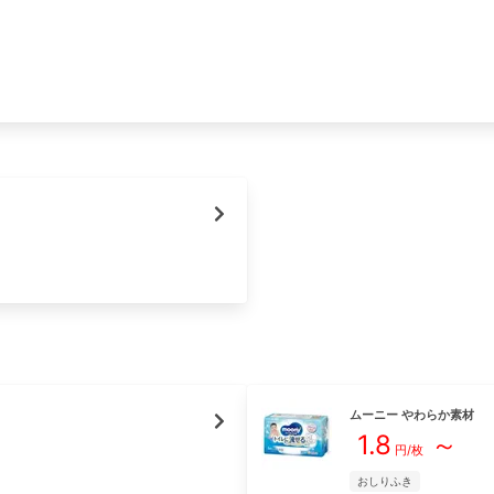
ムーニー
やわらか素材
1.8
～
円/枚
おしりふき