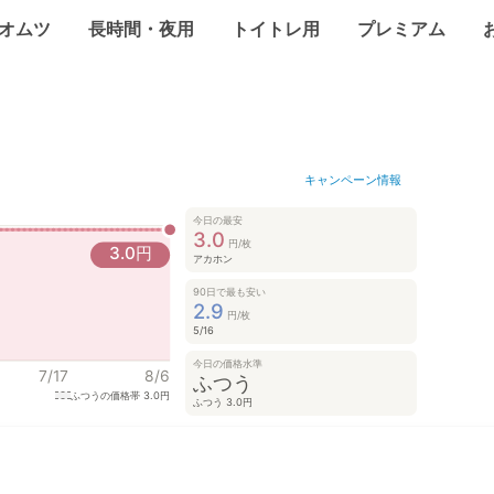
オムツ
長時間・夜用
トイトレ用
プレミアム
キャンペーン情報
今日の最安
3.0
円/枚
3.0
円
アカホン
90日で最も安い
2.9
円/枚
5/16
今日の価格水準
7/17
8/6
ふつう
ふつうの価格帯
3.0円
ふつう 3.0円