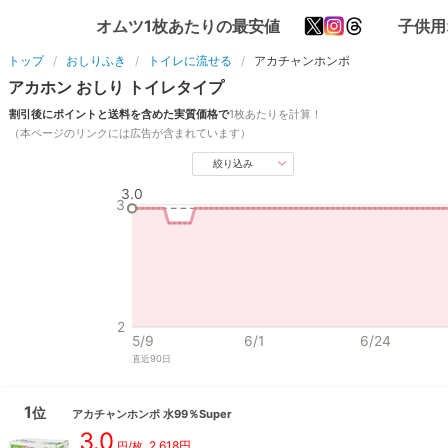
オムツ1枚あたりの最安値
子供用
トップ
おしりふき
トイレに流せる
アカチャンホンポ
アカホン
おしり
トイレ
タイプ
割引後にポイントと送料を含めた実質価格で
1枚あたりを計算！
（本ページのリンクには広告が含まれています）
絞り込み
3.0
3
2
5/9
6/1
6/24
直近
90
日
1
位
アカチャンホンポ
水99％Super
3.0
2,618
円
円/枚