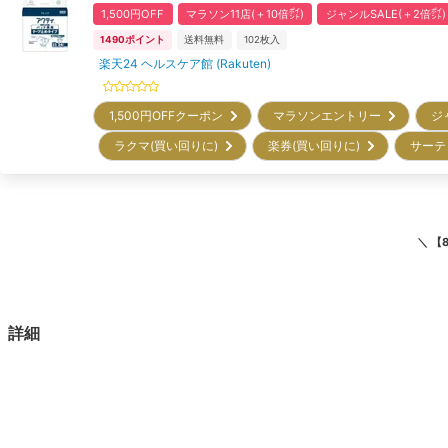
1,500円OFF
マラソン11店(＋10倍㌽)
ジャンルSALE(＋2倍㌽)
1490
ポイント
送料無料
102
枚入
楽天24 ヘルスケア館 (Rakuten)
1,500円OFFクーポン
マラソンエントリー
ジ
ラクマ(買い回りに)
楽券(買い回りに)
サーテ
＼
【
詳細