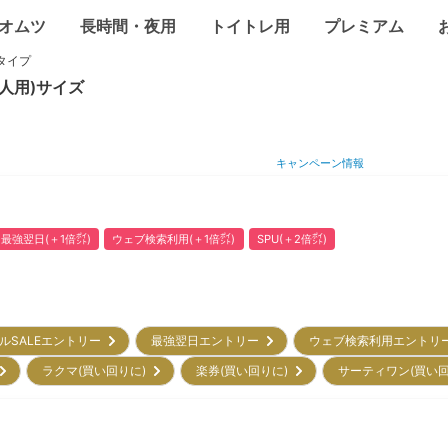
オムツ
長時間・夜用
トイトレ用
プレミアム
タイプ
大人用)
サイズ
キャンペーン情報
最強翌日(＋1倍㌽)
ウェブ検索利用(＋1倍㌽)
SPU(＋2倍㌽)
ルSALEエントリー
最強翌日エントリー
ウェブ検索利用エント
)
ラクマ(買い回りに)
楽券(買い回りに)
サーティワン(買い