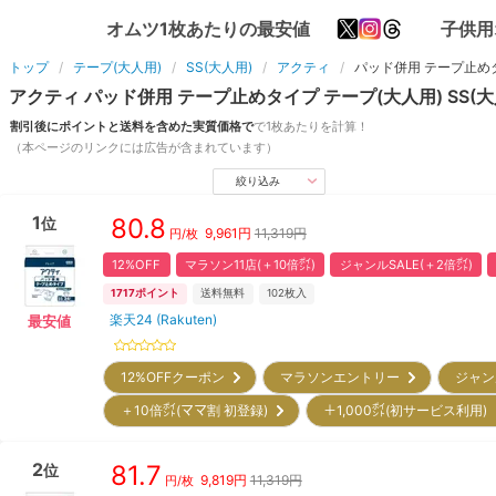
オムツ1枚あたりの最安値
子供用
トップ
テープ(大人用)
SS(大人用)
アクティ
パッド併用 テープ止め
アクティ
パッド併用 テープ止めタイプ
テープ(大人用)
SS(
割引後にポイントと送料を含めた実質価格で
で1枚あたりを計算！
（本ページのリンクには広告が含まれています）
絞り込み
1
80.8
位
9,961
円
11,319円
円/枚
12%OFF
マラソン11店(＋10倍㌽)
ジャンルSALE(＋2倍㌽)
1717
ポイント
送料無料
102
枚入
楽天24 (Rakuten)
最安値
12%OFFクーポン
マラソンエントリー
ジャン
＋10倍㌽(ママ割 初登録)
＋1,000㌽(初サービス利用
2
81.7
位
9,819
円
11,319円
円/枚