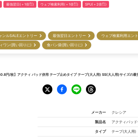
最強翌日(＋1倍㌽)
ウェブ検索利用(＋1倍㌽)
SPU(＋2倍㌽)
ャンルSALEエントリー
最強翌日エントリー
ウェブ検索利用エン
ィワン(買い回りに)
食パン袋(買い回りに)
80.8円/枚】アクティ パッド併用 テープ止めタイプ テープ(大人用) SS(大人用)サイズ
の最
メーカー
クレシア
製品名
アクティ
パッド
タイプ
テープ(大人用)