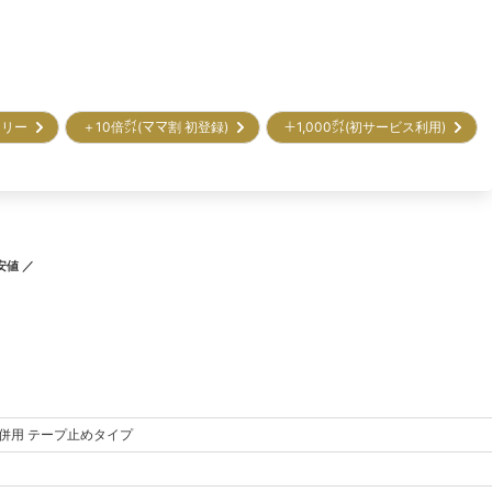
トリー
＋10倍㌽(ママ割 初登録)
＋1,000㌽(初サービス利用)
安値 ／
併用 テープ止めタイプ