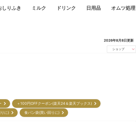
おしりふき
ミルク
ドリンク
日用品
オムツ処理
2026年8月8日
更新
ショップ
リー
＋100円OFFクーポン(楽天24＆楽天ブックス)
回りに)
食パン袋(買い回りに)