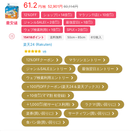
61.2
52,901
円
60,114円
円/枚
12%OFF
ショップ(＋14倍㌽)
マラソン11店(＋10倍㌽)
ジャンルSALE(＋2倍㌽)
最強翌日(＋1倍㌽)
最安値
ウェブ検索利用(＋1倍㌽)
SPU(＋2倍㌽)
15418
ポイント
送料無料
50cm～85cm
612
枚入
楽天24 (Rakuten)
1
件
12%OFFクーポン
マラソンエントリー
ジャンルSALEエントリー
最強翌日エントリー
ウェブ検索利用エントリー
＋100円OFFクーポン(楽天24＆楽天ブックス)
＋10倍㌽(ママ割 初登録)
＋1,000㌽(初サービス利用)
ラクマ(買い回りに)
楽券(買い回りに)
サーティワン(買い回りに)
食パン袋(買い回りに)