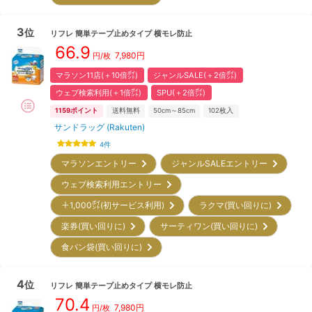
3
位
リフレ
簡単テープ止めタイプ 横モレ防止
66.9
7,980
円
円/枚
マラソン11店(＋10倍㌽)
ジャンルSALE(＋2倍㌽)
ウェブ検索利用(＋1倍㌽)
SPU(＋2倍㌽)
1159
ポイント
送料無料
50cm～85cm
102
枚入
サンドラッグ (Rakuten)
4
件
マラソンエントリー
ジャンルSALEエントリー
ウェブ検索利用エントリー
＋1,000㌽(初サービス利用)
ラクマ(買い回りに)
楽券(買い回りに)
サーティワン(買い回りに)
食パン袋(買い回りに)
4
位
リフレ
簡単テープ止めタイプ 横モレ防止
70.4
7,980
円
円/枚