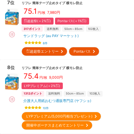
7
位
リフレ
簡単テープ止めタイプ 横モレ防止
75.1
7,980
円
円/枚
㌽超超祭(＋2%㌽)
Pontaパス(＋1%㌽)
317
ポイント
送料無料
50cm～85cm
102
枚入
サンドラッグ (au PAY マーケット)
8
件
㌽超超祭エントリー
Pontaパス
8
位
リフレ
簡単テープ止めタイプ 横モレ防止
75.4
9,000
円
円/枚
LYPプレミアム(＋2%㌽)
1312
ポイント
送料無料
50cm～85cm
102
枚入
介護大人用紙おむつ通販専門店 (ヤフショ)
10
件
LYPプレミアム(5,000円相当プレゼント)
開催中ボーナスまとめてエントリー