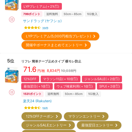
LYPプレミアム(＋2%㌽)
799
ポイント
送料無料
50cm～85cm
102
枚入
サンドラッグ (ヤフショ)
39
件
LYPプレミアム(5,000円相当プレゼント)
開催中ボーナスまとめてエントリー
5
位
リフレ
簡単テープ止めタイプ 横モレ防止
71.6
8,834
円
10,038円
円/枚
12%OFF
マラソン11店(＋10倍㌽)
ジャンルSALE(＋2倍㌽)
最強翌日(＋1倍㌽)
ウェブ検索利用(＋1倍㌽)
SPU(＋2倍㌽)
1531
ポイント
送料無料
50cm～85cm
102
枚入
楽天24 (Rakuten)
19
件
12%OFFクーポン
マラソンエントリー
ジャンルSALEエントリー
最強翌日エントリー