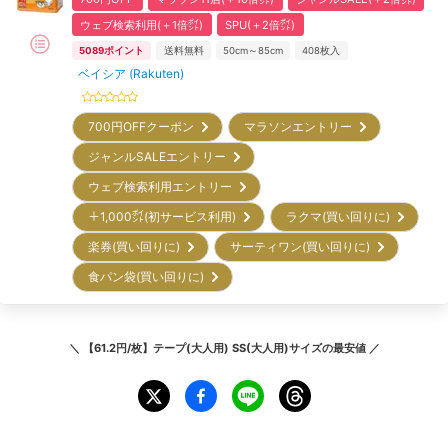
ウェブ検索利用(＋1倍㌽)
SPU(＋2倍㌽)
5089
ポイント
送料無料
50cm～85cm
408
枚入
ベイシア (Rakuten)
700円OFFクーポン
マラソンエントリー
ジャンルSALEエントリー
ウェブ検索利用エントリー
＋1,000㌽(初サービス利用)
ラクマ(買い回りに)
楽券(買い回りに)
サーティワン(買い回りに)
食パン袋(買い回りに)
＼
【61.2円/枚】テープ(大人用) SS(大人用)サイズ
の最安値 ／