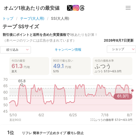
オムツ1枚あたりの最安値
トップ
テープ(大人用)
SS(大人用)
テープ
SS
サイズ
割引後にポイントと送料を含めた実質価格で
1枚あたりを計算！
（本ページのリンクには広告が含まれています）
2026年8月7日
更新
キャンペーン情報
ショップ
絞り込み
今日の最安
90日で最も安い
今日の価格水準
61.3
49.1
ふつう
円/枚
円/枚
楽天
5/15
ふつう 57.0〜63.0円
70
65.8
65
60
61.3
円
55
50
45
5/10
6/2
6/25
7/18
8/7
直近
90
日
ふつうの価格帯
57.0〜63.0円
1
位
リフレ
簡単テープ止めタイプ 横モレ防止