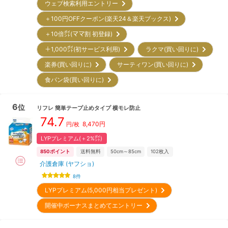
ウェブ検索利用エントリー
＋100円OFFクーポン(楽天24＆楽天ブックス)
＋10倍㌽(ママ割 初登録)
＋1,000㌽(初サービス利用)
ラクマ(買い回りに)
楽券(買い回りに)
サーティワン(買い回りに)
食パン袋(買い回りに)
6
位
リフレ
簡単テープ止めタイプ 横モレ防止
74.7
8,470
円
円/枚
LYPプレミアム(＋2%㌽)
850
ポイント
送料無料
50cm～85cm
102
枚入
介護倉庫 (ヤフショ)
8
件
LYPプレミアム(5,000円相当プレゼント)
開催中ボーナスまとめてエントリー