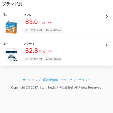
ブランド別
1
リフレ
位
63.0
～
円/枚
テープ(大人用)
50cm～85cm
2
アクティ
位
82.8
～
円/枚
テープ(大人用)
50cm～85cm
サイトマップ
運営者情報
プライバシーポリシー
Copyright (C) 2017 オムツ1枚あたりの最安値 All Rights Reserved.