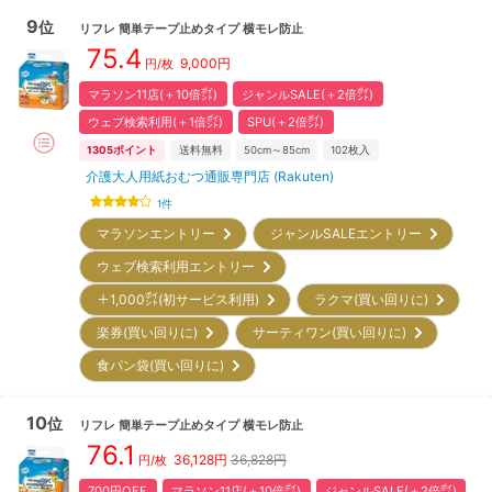
9
位
リフレ
簡単テープ止めタイプ 横モレ防止
75.4
9,000
円
円/枚
マラソン11店(＋10倍㌽)
ジャンルSALE(＋2倍㌽)
ウェブ検索利用(＋1倍㌽)
SPU(＋2倍㌽)
1305
ポイント
送料無料
50cm～85cm
102
枚入
介護大人用紙おむつ通販専門店 (Rakuten)
1
件
マラソンエントリー
ジャンルSALEエントリー
ウェブ検索利用エントリー
＋1,000㌽(初サービス利用)
ラクマ(買い回りに)
楽券(買い回りに)
サーティワン(買い回りに)
食パン袋(買い回りに)
10
位
リフレ
簡単テープ止めタイプ 横モレ防止
76.1
36,128
円
36,828円
円/枚
700円OFF
マラソン11店(＋10倍㌽)
ジャンルSALE(＋2倍㌽)