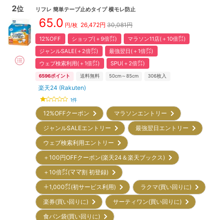
2
位
リフレ
簡単テープ止めタイプ 横モレ防止
65.0
26,472
円
30,081円
円/枚
12%OFF
ショップ(＋9倍㌽)
マラソン11店(＋10倍㌽)
ジャンルSALE(＋2倍㌽)
最強翌日(＋1倍㌽)
ウェブ検索利用(＋1倍㌽)
SPU(＋2倍㌽)
6596
ポイント
送料無料
50cm～85cm
306
枚入
楽天24 (Rakuten)
1
件
12%OFFクーポン
マラソンエントリー
ジャンルSALEエントリー
最強翌日エントリー
ウェブ検索利用エントリー
＋100円OFFクーポン(楽天24＆楽天ブックス)
＋10倍㌽(ママ割 初登録)
＋1,000㌽(初サービス利用)
ラクマ(買い回りに)
楽券(買い回りに)
サーティワン(買い回りに)
食パン袋(買い回りに)