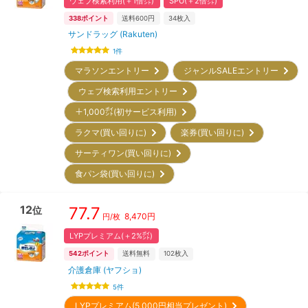
ウェブ検索利用(＋1倍㌽)
SPU(＋2倍㌽)
338
ポイント
送料600円
34
枚入
サンドラッグ (Rakuten)
1
件
マラソンエントリー
ジャンルSALEエントリー
ウェブ検索利用エントリー
＋1,000㌽(初サービス利用)
ラクマ(買い回りに)
楽券(買い回りに)
サーティワン(買い回りに)
食パン袋(買い回りに)
12
77.7
位
8,470
円
円/枚
LYPプレミアム(＋2%㌽)
542
ポイント
送料無料
102
枚入
介護倉庫 (ヤフショ)
5
件
LYPプレミアム(5,000円相当プレゼント)