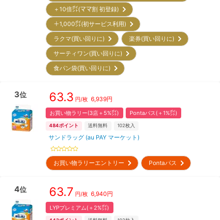
＋10倍㌽(ママ割 初登録)
＋1,000㌽(初サービス利用)
ラクマ(買い回りに)
楽券(買い回りに)
サーティワン(買い回りに)
食パン袋(買い回りに)
3
63.3
位
6,939
円
円/枚
お買い物ラリー(3店＋5%㌽)
Pontaパス(＋1%㌽)
484
ポイント
送料無料
102
枚入
サンドラッグ (au PAY マーケット)
お買い物ラリーエントリー
Pontaパス
4
63.7
位
6,940
円
円/枚
LYPプレミアム(＋2%㌽)