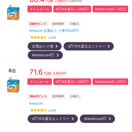
2,660
円
2,800円
円/枚
タイムセール
d㌽10%還元(＋266㌽)
Mastercard(＋42㌽)
336
ポイント
送料無料
34
枚入
Amazon 定期おトク便(5%OFF)
237
件
定期おトク便
d㌽10%還元エントリー
Mastercard㌽
8
71.6
位
2,800
円
円/枚
タイムセール
d㌽10%還元(＋280㌽)
Mastercard(＋56㌽)
364
ポイント
送料無料
34
枚入
Amazon
237
件
d㌽10%還元エントリー
Mastercard㌽