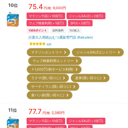
10
75.4
位
9,000
円
円/枚
マラソン11店(＋10倍㌽)
ジャンルSALE(＋2倍㌽)
ウェブ検索利用(＋1倍㌽)
SPU(＋2倍㌽)
1305
ポイント
送料無料
102
枚入
介護大人用紙おむつ通販専門店 (Rakuten)
6
件
マラソンエントリー
ジャンルSALEエントリー
ウェブ検索利用エントリー
＋1,000㌽(初サービス利用)
ラクマ(買い回りに)
楽券(買い回りに)
サーティワン(買い回りに)
食パン袋(買い回りに)
11
77.7
位
2,380
円
円/枚
マラソン11店(＋10倍㌽)
ジャンルSALE(＋2倍㌽)