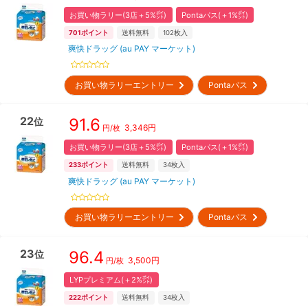
お買い物ラリー(3店＋5%㌽)
Pontaパス(＋1%㌽)
701
ポイント
送料無料
102
枚入
爽快ドラッグ (au PAY マーケット)
お買い物ラリーエントリー
Pontaパス
22
91.6
位
3,346
円
円/枚
お買い物ラリー(3店＋5%㌽)
Pontaパス(＋1%㌽)
233
ポイント
送料無料
34
枚入
爽快ドラッグ (au PAY マーケット)
お買い物ラリーエントリー
Pontaパス
23
96.4
位
3,500
円
円/枚
LYPプレミアム(＋2%㌽)
222
ポイント
送料無料
34
枚入