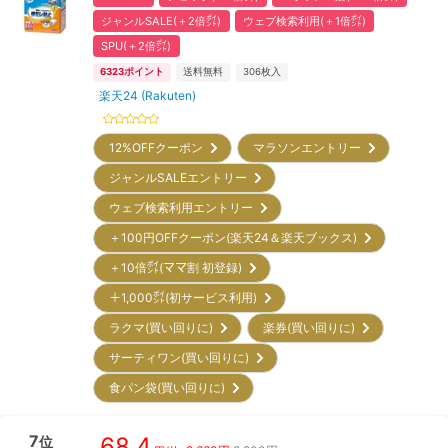
ジャンルSALE(＋2倍㌽)
ウェブ検索利用(＋1倍㌽)
SPU(＋2倍㌽)
6323
ポイント
送料無料
306
枚入
楽天24 (Rakuten)
12%OFFクーポン
マラソンエントリー
ジャンルSALEエントリー
ウェブ検索利用エントリー
＋100円OFFクーポン(楽天24＆楽天ブックス)
＋10倍㌽(ママ割 初登録)
＋1,000㌽(初サービス利用)
ラクマ(買い回りに)
楽券(買い回りに)
サーティワン(買い回りに)
食パン袋(買い回りに)
7
68.4
位