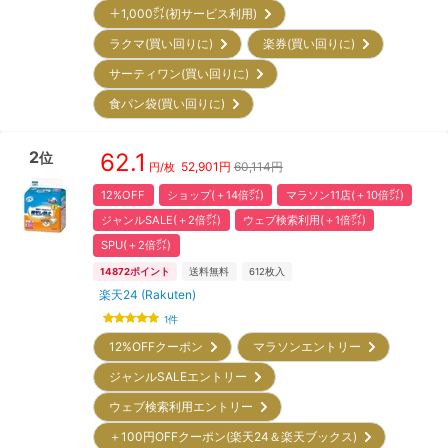
＋1,000㌽(初サービス利用)
ラクマ(買い回りに)
楽券(買い回りに)
サーティワン(買い回りに)
食パン袋(買い回りに)
2
62.1
位
52,901
円
60,114円
円/枚
12%OFF
ショップ(＋14倍㌽)
マラソン11店(＋10倍㌽)
ジャンルSALE(＋2倍㌽)
ウェブ検索利用(＋1倍㌽)
SPU(＋2倍㌽)
14872
ポイント
送料無料
612
枚入
楽天24 (Rakuten)
1
件
12%OFFクーポン
マラソンエントリー
ジャンルSALEエントリー
ウェブ検索利用エントリー
＋100円OFFクーポン(楽天24＆楽天ブックス)