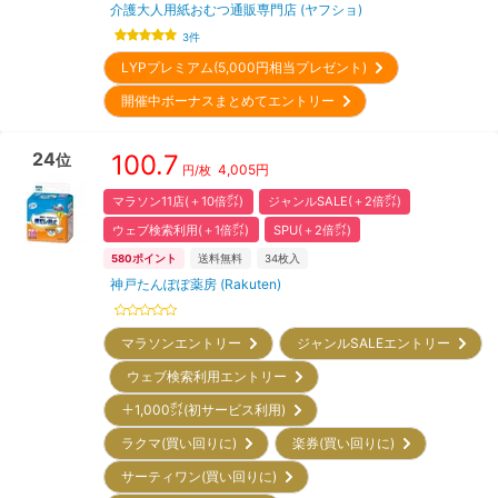
介護大人用紙おむつ通販専門店 (ヤフショ)
3
件
LYPプレミアム(5,000円相当プレゼント)
開催中ボーナスまとめてエントリー
24
100.7
位
4,005
円
円/枚
マラソン11店(＋10倍㌽)
ジャンルSALE(＋2倍㌽)
ウェブ検索利用(＋1倍㌽)
SPU(＋2倍㌽)
580
ポイント
送料無料
34
枚入
神戸たんぽぽ薬房 (Rakuten)
マラソンエントリー
ジャンルSALEエントリー
ウェブ検索利用エントリー
＋1,000㌽(初サービス利用)
ラクマ(買い回りに)
楽券(買い回りに)
サーティワン(買い回りに)