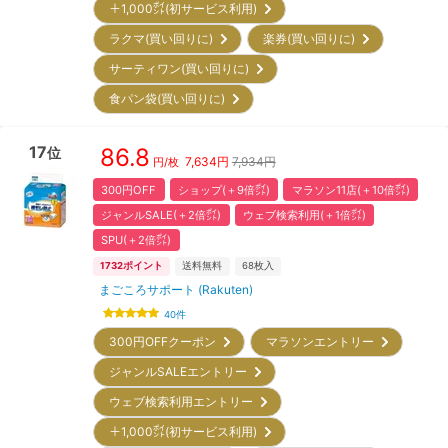
＋1,000㌽(初サービス利用)
ラクマ(買い回りに)
楽券(買い回りに)
サーティワン(買い回りに)
食パン袋(買い回りに)
17
86.8
位
7,634
円
7,934円
円/枚
300円OFF
ショップ(＋9倍㌽)
マラソン11店(＋10倍㌽)
ジャンルSALE(＋2倍㌽)
ウェブ検索利用(＋1倍㌽)
SPU(＋2倍㌽)
1732
ポイント
送料無料
68
枚入
まごころサポート (Rakuten)
40
件
300円OFFクーポン
マラソンエントリー
ジャンルSALEエントリー
ウェブ検索利用エントリー
＋1,000㌽(初サービス利用)