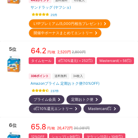
443
ポイント
送料無料
102
枚入
サンドラッグ (ヤフショ)
25
件
LYPプレミアム(5,000円相当プレゼント)
開催中ボーナスまとめてエントリー
5
64.2
位
2,520
円
2,800円
円/枚
タイムセール
d㌽10%還元(＋252㌽)
Mastercard(＋56㌽)
336
ポイント
送料無料
34
枚入
Amazonプライム 定期おトク便(10%OFF)
237
件
プライム会員
定期おトク便
d㌽10%還元エントリー
Mastercard㌽
6
65.8
位
26,472
円
30,081円
円/枚
12%OFF
ショップ(＋9倍㌽)
マラソン11店(＋10倍㌽)