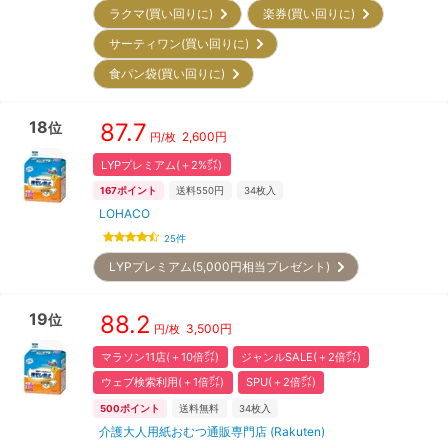
ラクマ(買い回りに)
楽券(買い回りに)
サーティワン(買い回りに)
食パン袋(買い回りに)
18
87.7
位
2,600
円
円/枚
LYPプレミアム(＋2%㌽)
167
ポイント
送料550円
34
枚入
LOHACO
25
件
LYPプレミアム(5,000円相当プレゼント)
19
88.2
位
3,500
円
円/枚
マラソン11店(＋10倍㌽)
ジャンルSALE(＋2倍㌽)
ウェブ検索利用(＋1倍㌽)
SPU(＋2倍㌽)
500
ポイント
送料無料
34
枚入
介護大人用紙おむつ通販専門店 (Rakuten)