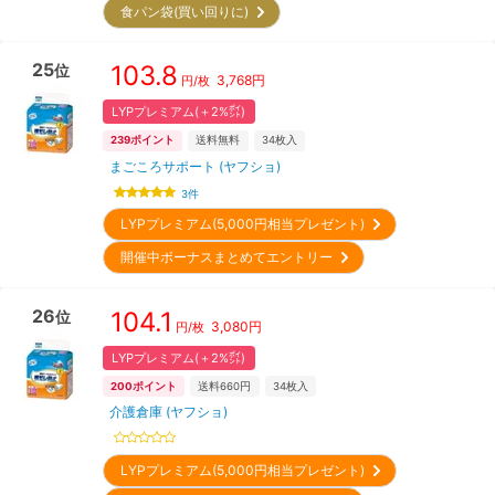
食パン袋(買い回りに)
25
103.8
位
3,768
円
円/枚
LYPプレミアム(＋2%㌽)
239
ポイント
送料無料
34
枚入
まごころサポート (ヤフショ)
3
件
LYPプレミアム(5,000円相当プレゼント)
開催中ボーナスまとめてエントリー
26
104.1
位
3,080
円
円/枚
LYPプレミアム(＋2%㌽)
200
ポイント
送料660円
34
枚入
介護倉庫 (ヤフショ)
LYPプレミアム(5,000円相当プレゼント)