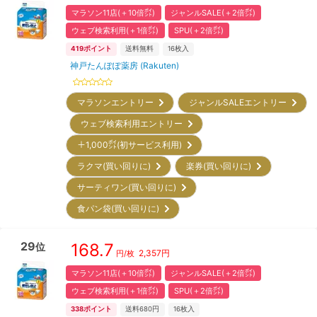
マラソン11店(＋10倍㌽)
ジャンルSALE(＋2倍㌽)
ウェブ検索利用(＋1倍㌽)
SPU(＋2倍㌽)
419
ポイント
送料無料
16
枚入
神戸たんぽぽ薬房 (Rakuten)
マラソンエントリー
ジャンルSALEエントリー
ウェブ検索利用エントリー
＋1,000㌽(初サービス利用)
ラクマ(買い回りに)
楽券(買い回りに)
サーティワン(買い回りに)
食パン袋(買い回りに)
29
168.7
位
2,357
円
円/枚
マラソン11店(＋10倍㌽)
ジャンルSALE(＋2倍㌽)
ウェブ検索利用(＋1倍㌽)
SPU(＋2倍㌽)
338
ポイント
送料680円
16
枚入