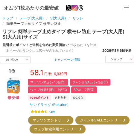
オムツ1枚あたりの最安値
トップ
テープ(大人用)
S(大人用)
リフレ
簡単テープ止めタイプ 横モレ防止
リフレ
簡単テープ止めタイプ 横モレ防止
テープ(大人用)
S(大人用)
サイズ
割引後にポイントと送料を含めた実質価格で
で1枚あたりを計算！
（本ページのリンクには広告が含まれています）
2026年8月6日
更新
キャンペーン情報
ショップ
絞り込み
1
58.1
位
6,939
円
円/枚
マラソン11店(＋10倍㌽)
ジャンルSALE(＋2倍㌽)
ウェブ検索利用(＋1倍㌽)
SPU(＋2倍㌽)
最安値
1014
ポイント
送料無料
102
枚入
サンドラッグ (Rakuten)
14
件
マラソンエントリー
ジャンルSALEエントリー
ウェブ検索利用エントリー