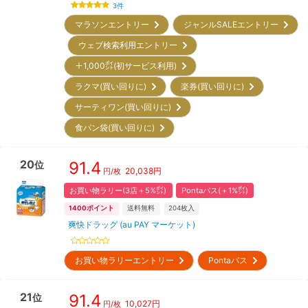
3
件
マラソンエントリー
ジャンルSALEエントリー
ウェブ検索利用エントリー
＋1,000㌽(初サービス利用)
ラクマ(買い回りに)
楽券(買い回りに)
サーティワン(買い回りに)
食パン袋(買い回りに)
20
91.4
位
20,038
円
円/枚
お買い物ラリー(3店＋5%㌽)
Pontaパス(＋1%㌽)
1400
ポイント
送料無料
204
枚入
爽快ドラッグ (au PAY マーケット)
お買い物ラリーエントリー
Pontaパス
21
91.4
位
10,027
円
円/枚