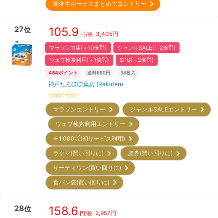
開催中ボーナスまとめてエントリー
27
105.9
位
3,405
円
円/枚
マラソン11店(＋10倍㌽)
ジャンルSALE(＋2倍㌽)
ウェブ検索利用(＋1倍㌽)
SPU(＋2倍㌽)
484
ポイント
送料680円
34
枚入
神戸たんぽぽ薬房 (Rakuten)
マラソンエントリー
ジャンルSALEエントリー
ウェブ検索利用エントリー
＋1,000㌽(初サービス利用)
ラクマ(買い回りに)
楽券(買い回りに)
サーティワン(買い回りに)
食パン袋(買い回りに)
28
158.6
位
2,957
円
円/枚