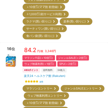
＋10倍㌽(ママ割 初登録)
＋1,000㌽(初サービス利用)
ラクマ(買い回りに)
楽券(買い回りに)
サーティワン(買い回りに)
食パン袋(買い回りに)
16
84.2
位
3,346
円
円/枚
マラソン11店(＋10倍㌽)
ジャンルSALE(＋2倍㌽)
ウェブ検索利用(＋1倍㌽)
SPU(＋2倍㌽)
483
ポイント
送料無料
34
枚入
楽天24 ヘルスケア館 (Rakuten)
8
件
マラソンエントリー
ジャンルSALEエントリー
ウェブ検索利用エントリー
＋10倍㌽(ママ割 初登録)