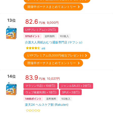
開催中ボーナスまとめてエントリー
13
82.6
位
9,000
円
円/枚
LYPプレミアム(＋2%㌽)
575
ポイント
送料無料
102
枚入
介護大人用紙おむつ通販専門店 (ヤフショ)
4
件
LYPプレミアム(5,000円相当プレゼント)
開催中ボーナスまとめてエントリー
14
83.9
位
10,027
円
円/枚
マラソン11店(＋10倍㌽)
ジャンルSALE(＋2倍㌽)
ウェブ検索利用(＋1倍㌽)
SPU(＋2倍㌽)
1465
ポイント
送料無料
102
枚入
楽天24 ヘルスケア館 (Rakuten)