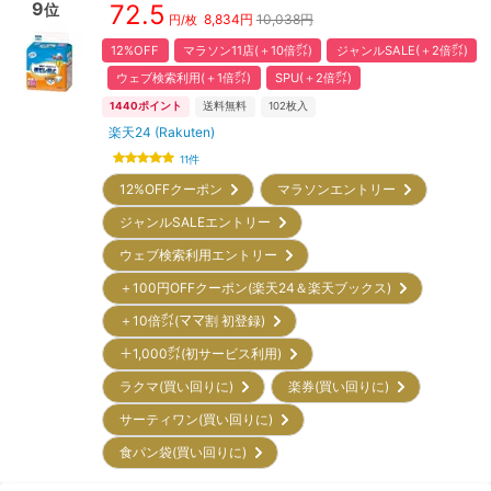
9
72.5
位
8,834
円
10,038円
円/枚
12%OFF
マラソン11店(＋10倍㌽)
ジャンルSALE(＋2倍㌽)
ウェブ検索利用(＋1倍㌽)
SPU(＋2倍㌽)
1440
ポイント
送料無料
102
枚入
楽天24 (Rakuten)
11
件
12%OFFクーポン
マラソンエントリー
ジャンルSALEエントリー
ウェブ検索利用エントリー
＋100円OFFクーポン(楽天24＆楽天ブックス)
＋10倍㌽(ママ割 初登録)
＋1,000㌽(初サービス利用)
ラクマ(買い回りに)
楽券(買い回りに)
サーティワン(買い回りに)
食パン袋(買い回りに)