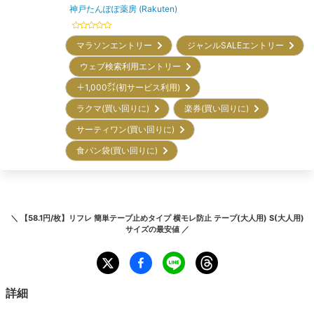
神戸たんぽぽ薬房 (Rakuten)
マラソンエントリー
ジャンルSALEエントリー
ウェブ検索利用エントリー
＋1,000㌽(初サービス利用)
ラクマ(買い回りに)
楽券(買い回りに)
サーティワン(買い回りに)
食パン袋(買い回りに)
＼
【58.1円/枚】リフレ 簡単テープ止めタイプ 横モレ防止 テープ(大人用) S(大人用)
サイズ
の最安値 ／
詳細