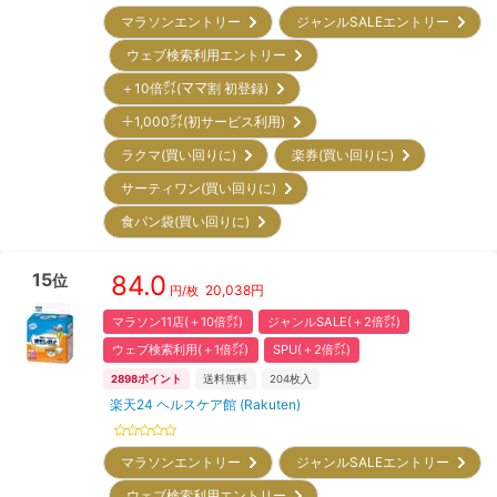
マラソンエントリー
ジャンルSALEエントリー
ウェブ検索利用エントリー
＋10倍㌽(ママ割 初登録)
＋1,000㌽(初サービス利用)
ラクマ(買い回りに)
楽券(買い回りに)
サーティワン(買い回りに)
食パン袋(買い回りに)
15
84.0
位
20,038
円
円/枚
マラソン11店(＋10倍㌽)
ジャンルSALE(＋2倍㌽)
ウェブ検索利用(＋1倍㌽)
SPU(＋2倍㌽)
2898
ポイント
送料無料
204
枚入
楽天24 ヘルスケア館 (Rakuten)
マラソンエントリー
ジャンルSALEエントリー
ウェブ検索利用エントリー