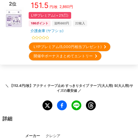
2
151.5
位
2,860
円
円/枚
LYPプレミアム(＋2%㌽)
186
ポイント
送料660円
22
枚入
介護倉庫 (ヤフショ)
LYPプレミアム(5,000円相当プレゼント)
開催中ボーナスまとめてエントリー
＼
【112.4円/枚】アクティ テープ止め すっきりタイプ テープ(大人用) S(大人用)サ
イズ
の最安値 ／
詳細
メーカー
クレシア