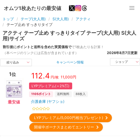
オムツ1枚あたりの最安値
トップ
テープ(大人用)
S(大人用)
アクティ
テープ止め すっきりタイプ
アクティ
テープ止め すっきりタイプ
テープ(大人用)
S(大人
用)
サイズ
割引後にポイントと送料を含めた実質価格で
で1枚あたりを計算！
（本ページのリンクには広告が含まれています）
2026年8月7日
更新
キャンペーン情報
ショップ
絞り込み
1
112.4
位
11,000
円
円/枚
LYPプレミアム(＋2%㌽)
1105
ポイント
送料無料
88
枚入
介護倉庫 (ヤフショ)
最安値
LYPプレミアム(5,000円相当プレゼント)
開催中ボーナスまとめてエントリー