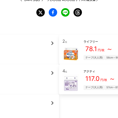
2
ライフリー
位
78.1
～
円/枚
テープ(大人用)
56cm～9
4
アクティ
位
117.0
～
円/枚
テープ(大人用)
57cm～8