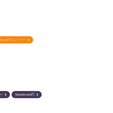
まとめてエントリー
リー
Mastercard㌽