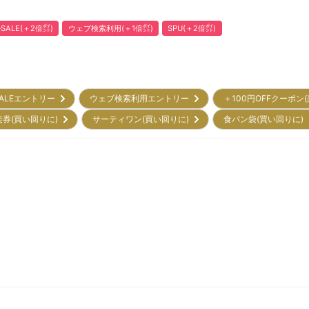
ALE(＋2倍㌽)
ウェブ検索利用(＋1倍㌽)
SPU(＋2倍㌽)
ALEエントリー
ウェブ検索利用エントリー
＋100円OFFクーポン
楽券(買い回りに)
サーティワン(買い回りに)
食パン袋(買い回りに