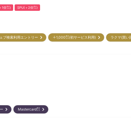
1倍㌽)
SPU(＋2倍㌽)
ェブ検索利用エントリー
＋1,000㌽(初サービス利用)
ラクマ(買い
リー
Mastercard㌽