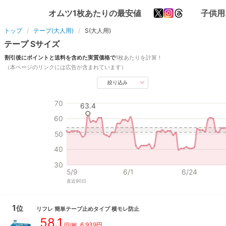
オムツ1枚あたりの最安値
子供用
トップ
テープ(大人用)
S(大人用)
テープ
S
サイズ
割引後にポイントと送料を含めた実質価格で
1枚あたりを計算！
（本ページのリンクには広告が含まれています）
絞り込み
70
63.4
60
50
40
30
5/9
6/1
6/24
直近
90
日
1
位
リフレ
簡単テープ止めタイプ 横モレ防止
58.1
6,939
円
円/枚