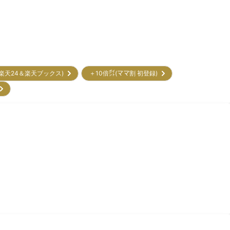
(楽天24＆楽天ブックス)
＋10倍㌽(ママ割 初登録)
)