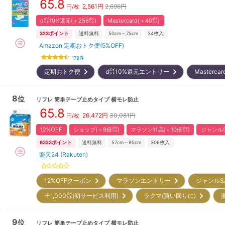
65.8
2,561
円
2,696円
円/枚
d㌽10%還元(＋256㌽)
Mastercard(＋40㌽)
323
ポイント
送料無料
50cm～75cm
34
枚入
Amazon 定期おトク便(5%OFF)
179
件
定期おトク便
d㌽10%還元エントリー
Masterc
8
位
リフレ
簡単テープ止めタイプ 横モレ防止
65.8
26,472
円
30,081円
円/枚
12%OFF
ショップ(＋9倍㌽)
マラソン11店(＋10倍㌽)
ジャンルS
6323
ポイント
送料無料
57cm～95cm
306
枚入
楽天24 (Rakuten)
12%OFFクーポン
マラソンエントリー
ジャンルS
＋1,000㌽(初サービス利用)
ラクマ(買い回りに)
9
位
リフレ
簡単テープ止めタイプ 横モレ防止