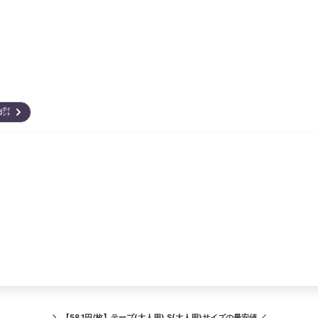
ard㌽
＼
【58.1円/枚】テープ(大人用) S(大人用)サイズ
の最安値 ／