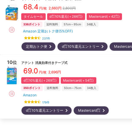
68.4
2,660
円
2,800円
円/枚
タイムセール
d㌽10%還元(＋266㌽)
Mastercard(＋42㌽)
336
ポイント
送料無料
57cm～95cm
34
枚入
Amazon 定期おトク便(5%OFF)
237
件
定期おトク便
d㌽10%還元エントリー
Masterc
10
位
アテント
消臭効果付きテープ式
69.0
2,696
円
円/枚
d㌽10%還元(＋269㌽)
Mastercard(＋54㌽)
350
ポイント
送料無料
50cm～75cm
34
枚入
Amazon
179
件
d㌽10%還元エントリー
Mastercard㌽