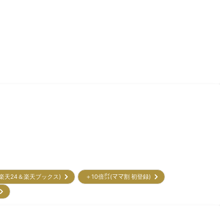
(楽天24＆楽天ブックス)
＋10倍㌽(ママ割 初登録)
)