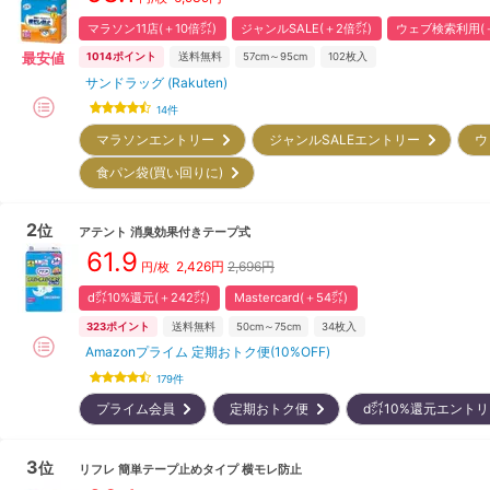
マラソン11店(＋10倍㌽)
ジャンルSALE(＋2倍㌽)
ウェブ検索利用(＋
最安値
1014
ポイント
送料無料
57cm～95cm
102
枚入
サンドラッグ (Rakuten)
14
件
マラソンエントリー
ジャンルSALEエントリー
ウ
食パン袋(買い回りに)
2
位
アテント
消臭効果付きテープ式
61.9
2,426
円
2,696円
円/枚
d㌽10%還元(＋242㌽)
Mastercard(＋54㌽)
323
ポイント
送料無料
50cm～75cm
34
枚入
Amazonプライム 定期おトク便(10%OFF)
179
件
プライム会員
定期おトク便
d㌽10%還元エント
3
位
リフレ
簡単テープ止めタイプ 横モレ防止