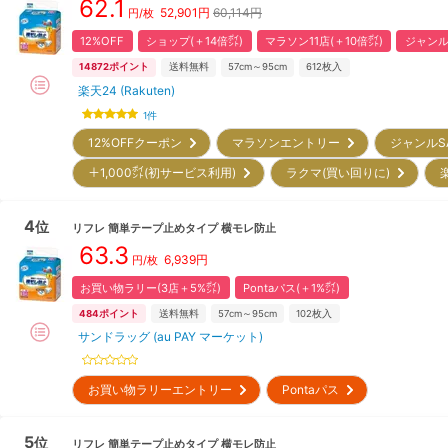
62.1
52,901
円
60,114円
円/枚
12%OFF
ショップ(＋14倍㌽)
マラソン11店(＋10倍㌽)
ジャンルS
14872
ポイント
送料無料
57cm～95cm
612
枚入
楽天24 (Rakuten)
1
件
12%OFFクーポン
マラソンエントリー
ジャンルS
＋1,000㌽(初サービス利用)
ラクマ(買い回りに)
4
位
リフレ
簡単テープ止めタイプ 横モレ防止
63.3
6,939
円
円/枚
お買い物ラリー(3店＋5%㌽)
Pontaパス(＋1%㌽)
484
ポイント
送料無料
57cm～95cm
102
枚入
サンドラッグ (au PAY マーケット)
お買い物ラリーエントリー
Pontaパス
5
位
リフレ
簡単テープ止めタイプ 横モレ防止