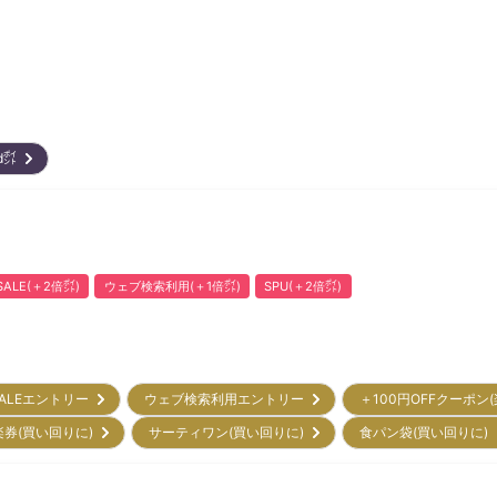
ard㌽
ALE(＋2倍㌽)
ウェブ検索利用(＋1倍㌽)
SPU(＋2倍㌽)
ALEエントリー
ウェブ検索利用エントリー
＋100円OFFクーポン
楽券(買い回りに)
サーティワン(買い回りに)
食パン袋(買い回りに