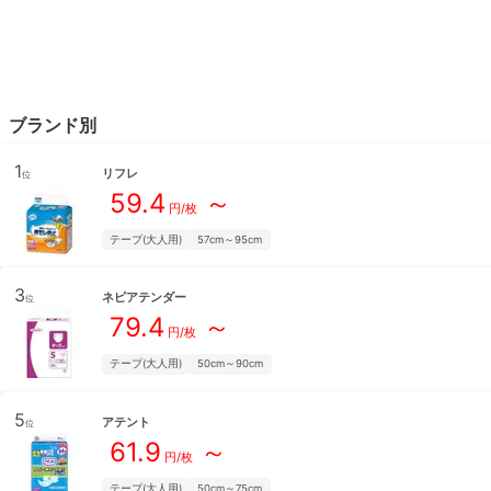
ブランド別
1
リフレ
位
59.4
～
円/枚
テープ(大人用)
57cm～95cm
3
ネピアテンダー
位
79.4
～
円/枚
テープ(大人用)
50cm～90cm
5
アテント
位
61.9
～
円/枚
テープ(大人用)
50cm～75cm