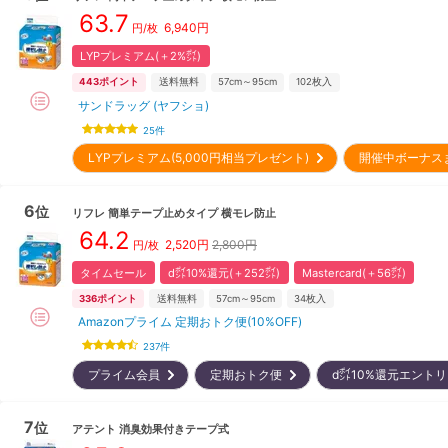
63.7
6,940
円
円/枚
LYPプレミアム(＋2%㌽)
443
ポイント
送料無料
57cm～95cm
102
枚入
サンドラッグ (ヤフショ)
25
件
LYPプレミアム(5,000円相当プレゼント)
開催中ボーナス
6
位
リフレ
簡単テープ止めタイプ 横モレ防止
64.2
2,520
円
2,800円
円/枚
タイムセール
d㌽10%還元(＋252㌽)
Mastercard(＋56㌽)
336
ポイント
送料無料
57cm～95cm
34
枚入
Amazonプライム 定期おトク便(10%OFF)
237
件
プライム会員
定期おトク便
d㌽10%還元エント
7
位
アテント
消臭効果付きテープ式