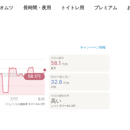
オムツ
長時間・夜用
トイトレ用
プレミアム
キャンペーン情報
今日の最安
58.1
円/枚
楽天
58.1
円
90日で最も安い
32.6
円/枚
7/10
今日の価格水準
7/17
8/6
高い
ふつうの価格帯
51.1〜54.3円
ふつう 51.1〜54.3円