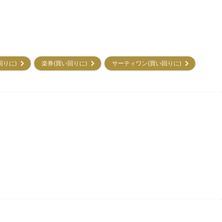
回りに)
楽券(買い回りに)
サーティワン(買い回りに)