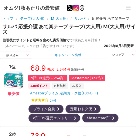
オムツ1枚あたりの最安値
トップ
テープ(大人用)
M(大人用)
サルバ
応援介護 あて楽テープ
サルバ
応援介護 あて楽テープ
テープ(大人用)
M(大人用)
サイ
ズ
割引後にポイントと送料を含めた実質価格で
で1枚あたりを計算！
（本ページのリンクには広告が含まれています）
2026年8月8日
更新
キャンペーン情報
ショップ
絞り込み
1
68.9
位
2,544
円
2,827円
円/枚
d㌽10%還元(＋254㌽)
Mastercard(＋56㌽)
338
ポイント
送料無料
32
枚入
Amazonプライム 定期おトク便(10%OFF)
最安値
24
件
プライム会員
定期おトク便
d㌽10%還元エントリー
Mastercard㌽
2
73.0
位