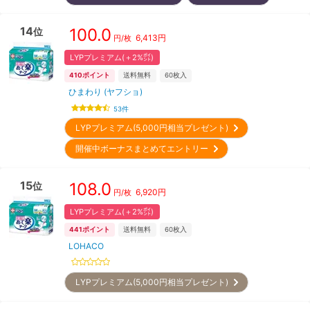
14
100.0
位
6,413
円
円/枚
LYPプレミアム(＋2%㌽)
410
ポイント
送料無料
60
枚入
ひまわり (ヤフショ)
53
件
LYPプレミアム(5,000円相当プレゼント)
開催中ボーナスまとめてエントリー
15
108.0
位
6,920
円
円/枚
LYPプレミアム(＋2%㌽)
441
ポイント
送料無料
60
枚入
LOHACO
LYPプレミアム(5,000円相当プレゼント)