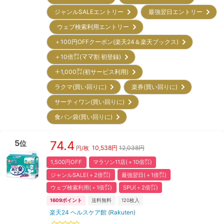
ジャンルSALEエントリー
最強翌日エントリー
ウェブ検索利用エントリー
＋100円OFFクーポン(楽天24＆楽天ブックス)
＋10倍㌽(ママ割 初登録)
＋1,000㌽(初サービス利用)
ラクマ(買い回りに)
楽券(買い回りに)
サーティワン(買い回りに)
食パン袋(買い回りに)
5
74.4
位
10,538
円
12,038円
円/枚
1,500円OFF
マラソン11店(＋10倍㌽)
ジャンルSALE(＋2倍㌽)
最強翌日(＋1倍㌽)
ウェブ検索利用(＋1倍㌽)
SPU(＋2倍㌽)
1609
ポイント
送料無料
120
枚入
楽天24 ヘルスケア館 (Rakuten)