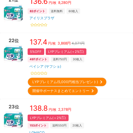
136.6
8,280
円
円/枚
82
ポイント
送料無料
60
枚入
アイリスプラザ
22
137.4
位
3,868
円
4,071円
円/枚
5%OFF
LYPプレミアム(＋2%㌽)
497
ポイント
送料750円
30
枚入
ベイシア (ヤフショ)
LYPプレミアム(5,000円相当プレゼント)
開催中ボーナスまとめてエントリー
23
138.8
位
2,378
円
円/枚
LYPプレミアム(＋2%㌽)
153
ポイント
送料550円
20
枚入
LOHACO