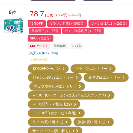
8
78.7
位
8,562
円
9,729円
円/枚
12%OFF
マラソン11店(＋10倍㌽)
ジャンルSALE(＋2倍㌽)
最強翌日(＋1倍㌽)
ウェブ検索利用(＋1倍㌽)
SPU(＋2倍㌽)
1481
ポイント
送料無料
90
枚入
楽天24 (Rakuten)
12%OFFクーポン
マラソンエントリー
ジャンルSALEエントリー
最強翌日エントリー
ウェブ検索利用エントリー
＋100円OFFクーポン(楽天24＆楽天ブックス)
＋10倍㌽(ママ割 初登録)
＋1,000㌽(初サービス利用)
ラクマ(買い回りに)
楽券(買い回りに)
サーティワン(買い回りに)