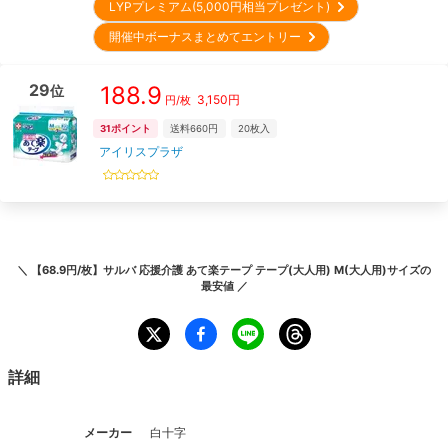
LYPプレミアム(5,000円相当プレゼント)
開催中ボーナスまとめてエントリー
29
188.9
位
3,150
円
円/枚
31
ポイント
送料660円
20
枚入
アイリスプラザ
＼
【68.9円/枚】サルバ 応援介護 あて楽テープ テープ(大人用) M(大人用)サイズ
の
最安値 ／
詳細
メーカー
白十字