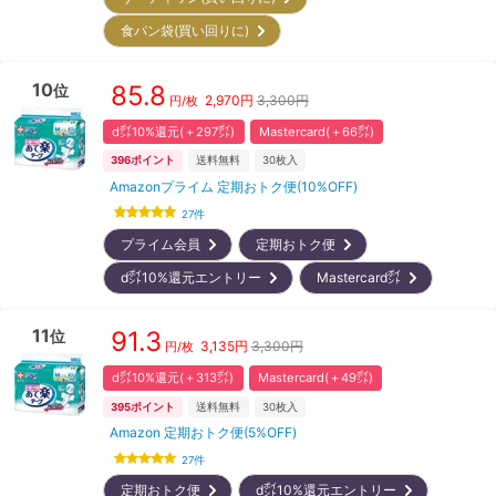
食パン袋(買い回りに)
10
85.8
位
2,970
円
3,300円
円/枚
d㌽10%還元(＋297㌽)
Mastercard(＋66㌽)
396
ポイント
送料無料
30
枚入
Amazonプライム 定期おトク便(10%OFF)
27
件
プライム会員
定期おトク便
d㌽10%還元エントリー
Mastercard㌽
11
91.3
位
3,135
円
3,300円
円/枚
d㌽10%還元(＋313㌽)
Mastercard(＋49㌽)
395
ポイント
送料無料
30
枚入
Amazon 定期おトク便(5%OFF)
27
件
定期おトク便
d㌽10%還元エントリー