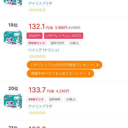
アイリスプラザ
19
132.1
位
3,986
円
4,195円
円/枚
5%OFF
LYPプレミアム(＋2%㌽)
510
ポイント
送料750円
32
枚入
ベイシア (ヤフショ)
LYPプレミアム(5,000円相当プレゼント)
開催中ボーナスまとめてエントリー
20
133.7
位
4,320
円
円/枚
43
ポイント
送料無料
32
枚入
アイリスプラザ
21
位