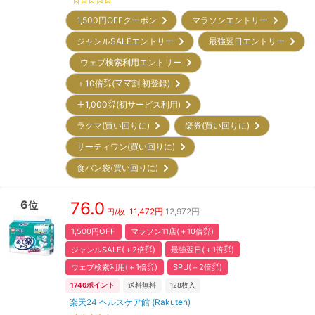
1,500円OFFクーポン
マラソンエントリー
ジャンルSALEエントリー
最強翌日エントリー
ウェブ検索利用エントリー
＋10倍㌽(ママ割 初登録)
＋1,000㌽(初サービス利用)
ラクマ(買い回りに)
楽券(買い回りに)
サーティワン(買い回りに)
食パン袋(買い回りに)
6
76.0
位
11,472
円
12,972円
円/枚
1,500円OFF
マラソン11店(＋10倍㌽)
ジャンルSALE(＋2倍㌽)
最強翌日(＋1倍㌽)
ウェブ検索利用(＋1倍㌽)
SPU(＋2倍㌽)
1746
ポイント
送料無料
128
枚入
楽天24 ヘルスケア館 (Rakuten)