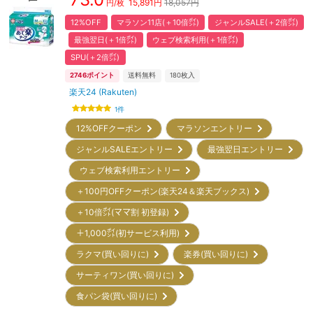
15,891
円
18,057円
円/枚
12%OFF
マラソン11店(＋10倍㌽)
ジャンルSALE(＋2倍㌽)
最強翌日(＋1倍㌽)
ウェブ検索利用(＋1倍㌽)
SPU(＋2倍㌽)
2746
ポイント
送料無料
180
枚入
楽天24 (Rakuten)
1
件
12%OFFクーポン
マラソンエントリー
ジャンルSALEエントリー
最強翌日エントリー
ウェブ検索利用エントリー
＋100円OFFクーポン(楽天24＆楽天ブックス)
＋10倍㌽(ママ割 初登録)
＋1,000㌽(初サービス利用)
ラクマ(買い回りに)
楽券(買い回りに)
サーティワン(買い回りに)
食パン袋(買い回りに)