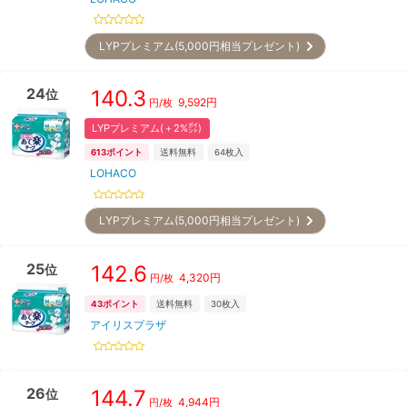
LYPプレミアム(5,000円相当プレゼント)
24
140.3
位
9,592
円
円/枚
LYPプレミアム(＋2%㌽)
613
ポイント
送料無料
64
枚入
LOHACO
LYPプレミアム(5,000円相当プレゼント)
25
142.6
位
4,320
円
円/枚
43
ポイント
送料無料
30
枚入
アイリスプラザ
26
144.7
位
4,944
円
円/枚