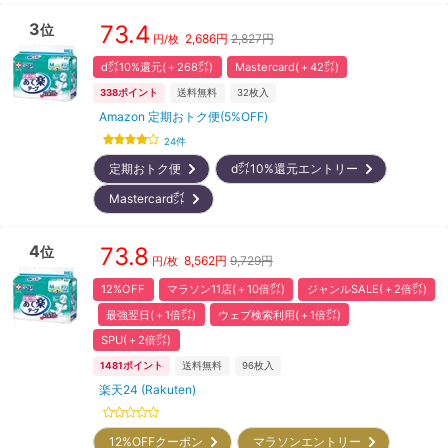
3
73.4
位
2,686
円
2,827円
円/枚
d㌽10%還元(＋268㌽)
Mastercard(＋42㌽)
338
ポイント
送料無料
32
枚入
Amazon 定期おトク便(5%OFF)
24
件
定期おトク便
d㌽10%還元エントリー
Mastercard㌽
4
73.8
位
8,562
円
9,729円
円/枚
12%OFF
マラソン11店(＋10倍㌽)
ジャンルSALE(＋2倍㌽)
最強翌日(＋1倍㌽)
ウェブ検索利用(＋1倍㌽)
SPU(＋2倍㌽)
1481
ポイント
送料無料
96
枚入
楽天24 (Rakuten)
12%OFFクーポン
マラソンエントリー