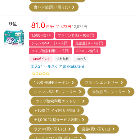
食パン袋(買い回りに)
9
81.0
位
11,472
円
12,972円
円/枚
1,500円OFF
マラソン11店(＋10倍㌽)
ジャンルSALE(＋2倍㌽)
最強翌日(＋1倍㌽)
ウェブ検索利用(＋1倍㌽)
SPU(＋2倍㌽)
1746
ポイント
送料無料
120
枚入
楽天24 ヘルスケア館 (Rakuten)
1,500円OFFクーポン
マラソンエントリー
ジャンルSALEエントリー
最強翌日エントリー
ウェブ検索利用エントリー
＋10倍㌽(ママ割 初登録)
＋1,000㌽(初サービス利用)
ラクマ(買い回りに)
楽券(買い回りに)
サーティワン(買い回りに)