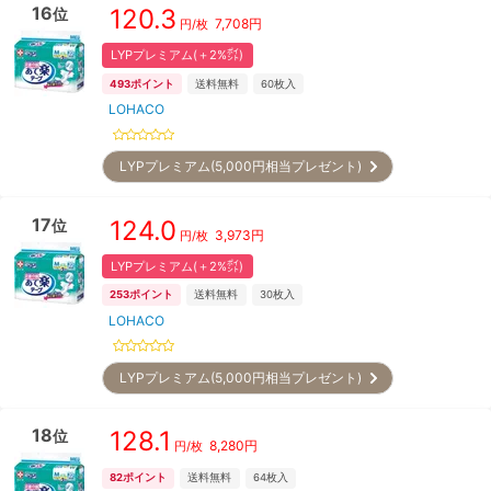
16
120.3
位
7,708
円
円/枚
LYPプレミアム(＋2%㌽)
493
ポイント
送料無料
60
枚入
LOHACO
LYPプレミアム(5,000円相当プレゼント)
17
124.0
位
3,973
円
円/枚
LYPプレミアム(＋2%㌽)
253
ポイント
送料無料
30
枚入
LOHACO
LYPプレミアム(5,000円相当プレゼント)
18
128.1
位
8,280
円
円/枚
82
ポイント
送料無料
64
枚入