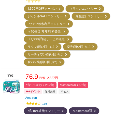
1,500円OFFクーポン
マラソンエントリー
ジャンルSALEエントリー
最強翌日エントリー
ウェブ検索利用エントリー
＋10倍㌽(ママ割 初登録)
＋1,000㌽(初サービス利用)
ラクマ(買い回りに)
楽券(買い回りに)
サーティワン(買い回りに)
食パン袋(買い回りに)
7
76.9
位
2,827
円
円/枚
d㌽10%還元(＋282㌽)
Mastercard(＋56㌽)
366
ポイント
送料無料
32
枚入
Amazon
24
件
d㌽10%還元エントリー
Mastercard㌽