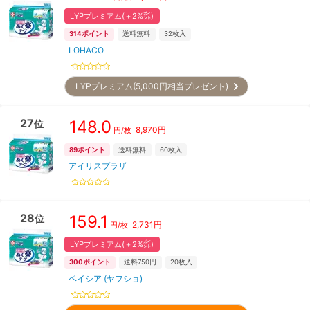
LYPプレミアム(＋2%㌽)
314
ポイント
送料無料
32
枚入
LOHACO
LYPプレミアム(5,000円相当プレゼント)
27
148.0
位
8,970
円
円/枚
89
ポイント
送料無料
60
枚入
アイリスプラザ
28
159.1
位
2,731
円
円/枚
LYPプレミアム(＋2%㌽)
300
ポイント
送料750円
20
枚入
ベイシア (ヤフショ)