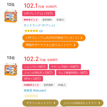
12
102.1
位
9,080
円
円/枚
LYPプレミアム(＋2%㌽)
910
ポイント
送料無料
80
枚入
サンドラッグ (ヤフショ)
5
件
LYPプレミアム(5,000円相当プレゼント)
開催中ボーナスまとめてエントリー
13
102.2
位
9,666
円
円/枚
ショップ(＋1倍㌽)
マラソン11店(＋10倍㌽)
ジャンルSALE(＋2倍㌽)
ウェブ検索利用(＋1倍㌽)
SPU(＋2倍㌽)
1488
ポイント
送料無料
80
枚入
杏林堂 (Rakuten)
マラソンエントリー
ジャンルSALEエントリー