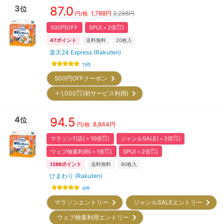
3
87.0
位
1,788
円
2,288円
円/枚
500円OFF
SPU(＋2倍㌽)
47
ポイント
送料無料
20
枚入
楽天24 Express (Rakuten)
11
件
500円OFFクーポン
＋1,000㌽(初サービス利用)
4
94.5
位
8,844
円
円/枚
マラソン11店(＋10倍㌽)
ジャンルSALE(＋2倍㌽)
ウェブ検索利用(＋1倍㌽)
SPU(＋2倍㌽)
1288
ポイント
送料無料
80
枚入
ひまわり (Rakuten)
4
件
マラソンエントリー
ジャンルSALEエントリー
ウェブ検索利用エントリー