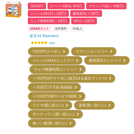
12%OFF
スーパーDEAL 10%㌽
マラソン11店(＋10倍㌽)
ジャンルSALE(＋2倍㌽)
最強翌日(＋1倍㌽)
ウェブ検索利用(＋1倍㌽)
SPU(＋2倍㌽)
2258
ポイント
送料無料
80
枚入
楽天24 (Rakuten)
15
件
12%OFFクーポン
マラソンエントリー
ジャンルSALEエントリー
最強翌日エントリー
ウェブ検索利用エントリー
＋100円OFFクーポン(楽天24＆楽天ブックス)
＋10倍㌽(ママ割 初登録)
＋1,000㌽(初サービス利用)
ラクマ(買い回りに)
楽券(買い回りに)
サーティワン(買い回りに)
食パン袋(買い回りに)