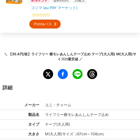
97
ポイント
送料550円
20
枚入
コジマ (au PAY マーケット)
Pontaパス
＼
【35.4円/枚】ライフリー 横モレあんしんテープ止め テープ(大人用) M(大人用)サ
イズ
の最安値 ／
詳細
メーカー
ユニ・チャーム
製品名
ライフリー
横モレあんしんテープ止め
タイプ
テープ(大人用)
大きさ
M(大人用)
サイズ
（
67cm～106cm
）