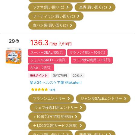
ラクマ(買い回りに)
楽券(買い回りに)
サーティワン(買い回りに)
食パン袋(買い回りに)
29
136.3
位
2,516
円
円/枚
スーパーDEAL 10%㌽
マラソン11店(＋10倍㌽)
ジャンルSALE(＋2倍㌽)
ウェブ検索利用(＋1倍㌽)
SPU(＋2倍㌽)
561
ポイント
送料770円
20
枚入
楽天24 ヘルスケア館 (Rakuten)
14
件
マラソンエントリー
ジャンルSALEエントリー
ウェブ検索利用エントリー
＋10倍㌽(ママ割 初登録)
＋1,000㌽(初サービス利用)
ラクマ(買い回りに)
楽券(買い回りに)