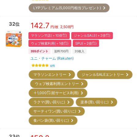
LYPプレミアム(5,000円相当プレゼント)
32
142.7
位
2,508
円
円/枚
マラソン11店(＋10倍㌽)
ジャンルSALE(＋2倍㌽)
ウェブ検索利用(＋1倍㌽)
SPU(＋2倍㌽)
355
ポイント
送料700円
20
枚入
ユニ・チャーム (Rakuten)
6
件
マラソンエントリー
ジャンルSALEエントリー
ウェブ検索利用エントリー
＋1,000㌽(初サービス利用)
ラクマ(買い回りに)
楽券(買い回りに)
サーティワン(買い回りに)
食パン袋(買い回りに)
33
位