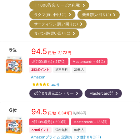
＋1,000㌽(初サービス利用)
ラクマ(買い回りに)
楽券(買い回りに)
サーティワン(買い回りに)
食パン袋(買い回りに)
5
94.5
位
2,173
円
円/枚
d㌽10%還元(＋217㌽)
Mastercard(＋44㌽)
283
ポイント
送料無料
20
枚入
Amazon
467
件
d㌽10%還元エントリー
Mastercard㌽
6
94.5
位
8,341
円
9,268円
円/枚
d㌽10%還元(＋500㌽)
Mastercard(＋186㌽)
779
ポイント
送料無料
80
枚入
Amazonプライム 定期おトク便(10%OFF)