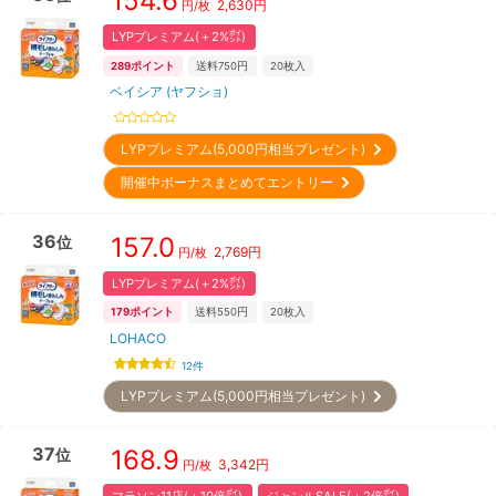
154.6
2,630
円
円/枚
LYPプレミアム(＋2%㌽)
289
ポイント
送料750円
20
枚入
ベイシア (ヤフショ)
LYPプレミアム(5,000円相当プレゼント)
開催中ボーナスまとめてエントリー
36
157.0
位
2,769
円
円/枚
LYPプレミアム(＋2%㌽)
179
ポイント
送料550円
20
枚入
LOHACO
12
件
LYPプレミアム(5,000円相当プレゼント)
37
168.9
位
3,342
円
円/枚