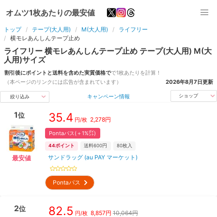
オムツ1枚あたりの最安値
トップ
テープ(大人用)
M(大人用)
ライフリー
横モレあんしんテープ止め
ライフリー
横モレあんしんテープ止め
テープ(大人用)
M(大
人用)
サイズ
割引後にポイントと送料を含めた実質価格で
で1枚あたりを計算！
（本ページのリンクには広告が含まれています）
2026年8月7日
更新
キャンペーン情報
ショップ
絞り込み
1
35.4
位
2,278
円
円/枚
Pontaパス(＋1%㌽)
44
ポイント
送料600円
80
枚入
サンドラッグ (au PAY マーケット)
最安値
Pontaパス
2
82.5
位
8,857
円
10,064円
円/枚