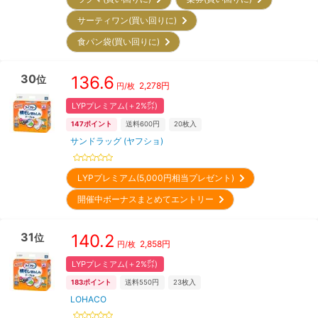
サーティワン(買い回りに)
食パン袋(買い回りに)
30
136.6
位
2,278
円
円/枚
LYPプレミアム(＋2%㌽)
147
ポイント
送料600円
20
枚入
サンドラッグ (ヤフショ)
LYPプレミアム(5,000円相当プレゼント)
開催中ボーナスまとめてエントリー
31
140.2
位
2,858
円
円/枚
LYPプレミアム(＋2%㌽)
183
ポイント
送料550円
23
枚入
LOHACO