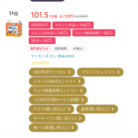
11
101.5
位
4,736
円
5,236円
円/枚
500円OFF
マラソン11店(＋10倍㌽)
ジャンルSALE(＋2倍㌽)
ウェブ検索利用(＋1倍㌽)
SPU(＋2倍㌽)
677
ポイント
送料無料
40
枚入
マツモトキヨシ (Rakuten)
500円OFFクーポン
マラソンエントリー
ジャンルSALEエントリー
ウェブ検索利用エントリー
＋1,000㌽(初サービス利用)
ラクマ(買い回りに)
楽券(買い回りに)
サーティワン(買い回りに)
食パン袋(買い回りに)