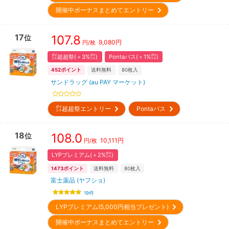
開催中ボーナスまとめてエントリー
17
107.8
位
9,080
円
円/枚
㌽超超祭(＋3%㌽)
Pontaパス(＋1%㌽)
452
ポイント
送料無料
80
枚入
サンドラッグ (au PAY マーケット)
㌽超超祭エントリー
Pontaパス
18
108.0
位
10,111
円
円/枚
LYPプレミアム(＋2%㌽)
1473
ポイント
送料無料
80
枚入
富士薬品 (ヤフショ)
19
件
LYPプレミアム(5,000円相当プレゼント)
開催中ボーナスまとめてエントリー