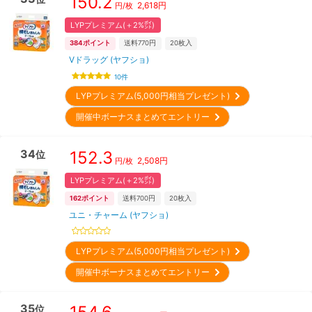
150.2
2,618
円
円/枚
LYPプレミアム(＋2%㌽)
384
ポイント
送料770円
20
枚入
Vドラッグ (ヤフショ)
10
件
LYPプレミアム(5,000円相当プレゼント)
開催中ボーナスまとめてエントリー
34
152.3
位
2,508
円
円/枚
LYPプレミアム(＋2%㌽)
162
ポイント
送料700円
20
枚入
ユニ・チャーム (ヤフショ)
LYPプレミアム(5,000円相当プレゼント)
開催中ボーナスまとめてエントリー
35
位