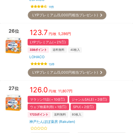
11
件
LYPプレミアム(5,000円相当プレゼント)
26
123.7
位
5,286
円
円/枚
LYPプレミアム(＋2%㌽)
338
ポイント
送料無料
40
枚入
LOHACO
13
件
LYPプレミアム(5,000円相当プレゼント)
27
126.0
位
11,807
円
円/枚
マラソン11店(＋10倍㌽)
ジャンルSALE(＋2倍㌽)
ウェブ検索利用(＋1倍㌽)
SPU(＋2倍㌽)
1723
ポイント
送料無料
80
枚入
神戸たんぽぽ薬房 (Rakuten)