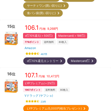
サーティワン(買い回りに)
食パン袋(買い回りに)
15
106.1
位
9,268
円
円/枚
d㌽10%還元(＋500㌽)
Mastercard(＋186㌽)
779
ポイント
送料無料
80
枚入
Amazon
467
件
d㌽10%還元エントリー
Mastercard㌽
16
107.1
位
10,472
円
円/枚
LYPプレミアム(＋2%㌽)
1907
ポイント
送料無料
80
枚入
Vドラッグ (ヤフショ)
23
件
LYPプレミアム(5,000円相当プレゼント)