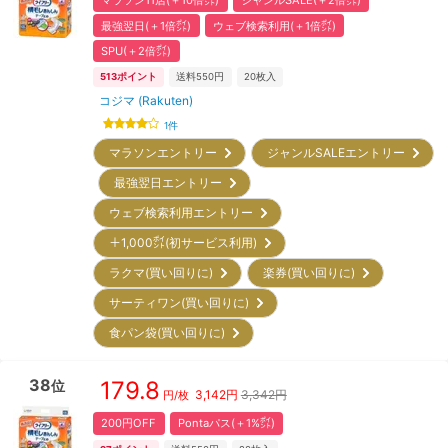
マラソン11店(＋10倍㌽)
ジャンルSALE(＋2倍㌽)
最強翌日(＋1倍㌽)
ウェブ検索利用(＋1倍㌽)
SPU(＋2倍㌽)
513
ポイント
送料550円
20
枚入
コジマ (Rakuten)
1
件
マラソンエントリー
ジャンルSALEエントリー
最強翌日エントリー
ウェブ検索利用エントリー
＋1,000㌽(初サービス利用)
ラクマ(買い回りに)
楽券(買い回りに)
サーティワン(買い回りに)
食パン袋(買い回りに)
38
179.8
位
3,142
円
3,342円
円/枚
200円OFF
Pontaパス(＋1%㌽)