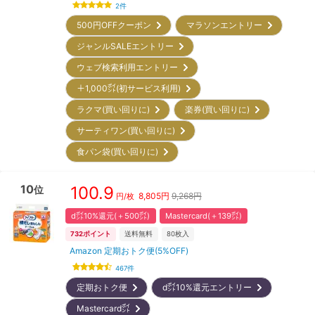
2
件
500円OFFクーポン
マラソンエントリー
ジャンルSALEエントリー
ウェブ検索利用エントリー
＋1,000㌽(初サービス利用)
ラクマ(買い回りに)
楽券(買い回りに)
サーティワン(買い回りに)
食パン袋(買い回りに)
10
100.9
位
8,805
円
9,268円
円/枚
d㌽10%還元(＋500㌽)
Mastercard(＋139㌽)
732
ポイント
送料無料
80
枚入
Amazon 定期おトク便(5%OFF)
467
件
定期おトク便
d㌽10%還元エントリー
Mastercard㌽