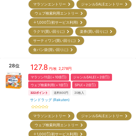
マラソンエントリー
ジャンルSALEエントリー
ウェブ検索利用エントリー
＋1,000㌽(初サービス利用)
ラクマ(買い回りに)
楽券(買い回りに)
サーティワン(買い回りに)
食パン袋(買い回りに)
28
127.8
位
2,278
円
円/枚
マラソン11店(＋10倍㌽)
ジャンルSALE(＋2倍㌽)
ウェブ検索利用(＋1倍㌽)
SPU(＋2倍㌽)
322
ポイント
送料600円
20
枚入
サンドラッグ (Rakuten)
マラソンエントリー
ジャンルSALEエントリー
ウェブ検索利用エントリー
＋1,000㌽(初サービス利用)