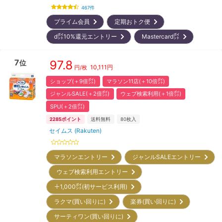
467
件
プライム会員
定期おトク便
d㌽10%還元エントリー
Mastercard㌽
7
97.8
位
10,111
円
円/枚
ショップ(＋9倍㌽)
マラソン11店(＋10倍㌽)
ジャンルSALE(＋2倍㌽)
ウェブ検索利用(＋1倍㌽)
SPU(＋2倍㌽)
2285
ポイント
送料無料
80
枚入
セイムス (Rakuten)
マラソンエントリー
ジャンルSALEエントリー
ウェブ検索利用エントリー
＋1,000㌽(初サービス利用)
ラクマ(買い回りに)
楽券(買い回りに)
サーティワン(買い回りに)