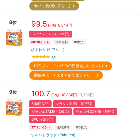
食パン袋(買い回りに)
8
99.5
位
8,844
円
円/枚
LYPプレミアム(＋2%㌽)
887
ポイント
送料無料
80
枚入
ひまわり (ヤフショ)
4
件
LYPプレミアム(5,000円相当プレゼント)
開催中ボーナスまとめてエントリー
9
100.7
位
18,836
円
19,336円
円/枚
500円OFF
マラソン11店(＋10倍㌽)
ジャンルSALE(＋2倍㌽)
ウェブ検索利用(＋1倍㌽)
SPU(＋2倍㌽)
2718
ポイント
送料無料
160
枚入
ツルハドラッグ (Rakuten)