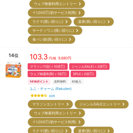
ウェブ検索利用エントリー
＋1,000㌽(初サービス利用)
ラクマ(買い回りに)
楽券(買い回りに)
サーティワン(買い回りに)
食パン袋(買い回りに)
14
103.3
位
9,680
円
円/枚
マラソン11店(＋10倍㌽)
ジャンルSALE(＋2倍㌽)
ウェブ検索利用(＋1倍㌽)
SPU(＋2倍㌽)
1416
ポイント
送料無料
80
枚入
ユニ・チャーム (Rakuten)
30
件
マラソンエントリー
ジャンルSALEエントリー
ウェブ検索利用エントリー
＋1,000㌽(初サービス利用)
ラクマ(買い回りに)
楽券(買い回りに)