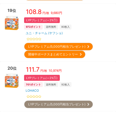
19
108.8
位
9,680
円
円/枚
LYPプレミアム(＋2%㌽)
972
ポイント
送料無料
80
枚入
ユニ・チャーム (ヤフショ)
LYPプレミアム(5,000円相当プレゼント)
開催中ボーナスまとめてエントリー
20
111.7
位
10,974
円
円/枚
LYPプレミアム(＋2%㌽)
701
ポイント
送料無料
92
枚入
LOHACO
LYPプレミアム(5,000円相当プレゼント)