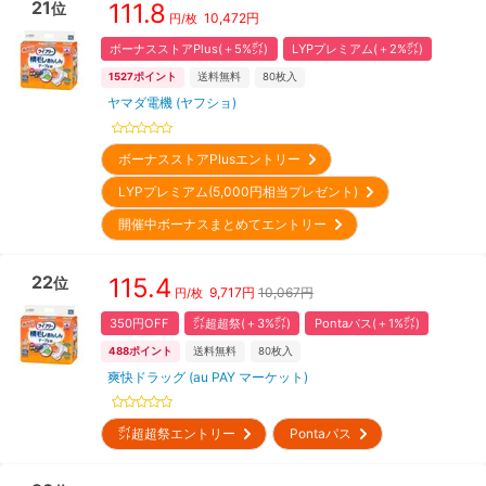
21
111.8
位
10,472
円
円/枚
ボーナスストアPlus(＋5%㌽)
LYPプレミアム(＋2%㌽)
1527
ポイント
送料無料
80
枚入
ヤマダ電機 (ヤフショ)
ボーナスストアPlusエントリー
LYPプレミアム(5,000円相当プレゼント)
開催中ボーナスまとめてエントリー
22
115.4
位
9,717
円
10,067円
円/枚
350円OFF
㌽超超祭(＋3%㌽)
Pontaパス(＋1%㌽)
488
ポイント
送料無料
80
枚入
爽快ドラッグ (au PAY マーケット)
㌽超超祭エントリー
Pontaパス