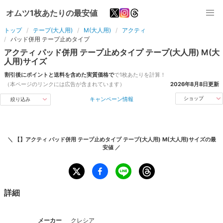
オムツ1枚あたりの最安値
トップ
テープ(大人用)
M(大人用)
アクティ
パッド併用 テープ止めタイプ
アクティ
パッド併用 テープ止めタイプ
テープ(大人用)
M(大
人用)
サイズ
割引後にポイントと送料を含めた実質価格で
で1枚あたりを計算！
（本ページのリンクには広告が含まれています）
2026年8月8日
更新
キャンペーン情報
ショップ
絞り込み
＼
【】アクティ パッド併用 テープ止めタイプ テープ(大人用) M(大人用)サイズ
の最
安値 ／
詳細
メーカー
クレシア