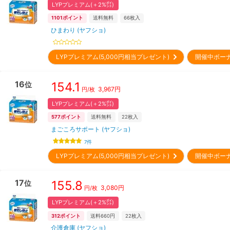
LYPプレミアム(＋2%㌽)
1101
ポイント
送料無料
66
枚入
ひまわり (ヤフショ)
LYPプレミアム(5,000円相当プレゼント)
開催中ボー
16
154.1
位
3,967
円
円/枚
LYPプレミアム(＋2%㌽)
577
ポイント
送料無料
22
枚入
まごころサポート (ヤフショ)
7
件
LYPプレミアム(5,000円相当プレゼント)
開催中ボー
17
155.8
位
3,080
円
円/枚
LYPプレミアム(＋2%㌽)
312
ポイント
送料660円
22
枚入
介護倉庫 (ヤフショ)