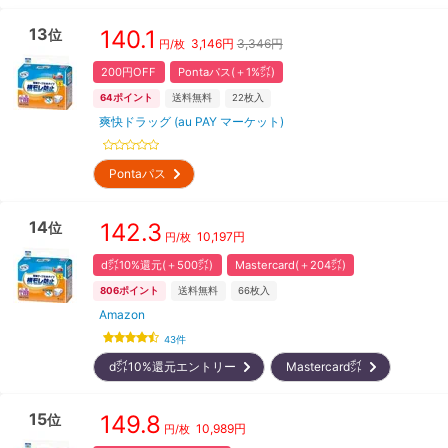
13
140.1
位
3,146
円
3,346円
円/枚
200円OFF
Pontaパス(＋1%㌽)
64
ポイント
送料無料
22
枚入
爽快ドラッグ (au PAY マーケット)
Pontaパス
14
142.3
位
10,197
円
円/枚
d㌽10%還元(＋500㌽)
Mastercard(＋204㌽)
806
ポイント
送料無料
66
枚入
Amazon
43
件
d㌽10%還元エントリー
Mastercard㌽
15
149.8
位
10,989
円
円/枚