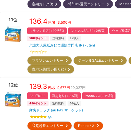
定期おトク便
d㌽10%還元エントリー
Maste
11
136.4
位
3,500
円
円/枚
マラソン11店(＋10倍㌽)
ジャンルSALE(＋2倍㌽)
ウェブ検索利
500
ポイント
送料無料
22
枚入
介護大人用紙おむつ通販専門店 (Rakuten)
マラソンエントリー
ジャンルSALEエントリー
食パン袋(買い回りに)
12
139.3
位
9,677
円
10,027円
円/枚
350円OFF
㌽超超祭(＋3%㌽)
Pontaパス(＋1%㌽)
486
ポイント
送料無料
66
枚入
爽快ドラッグ (au PAY マーケット)
1
件
㌽超超祭エントリー
Pontaパス