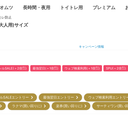
オムツ
長時間・夜用
トイトレ用
プレミアム
モレ防止
(大人用)
サイズ
キャンペーン情報
ルSALE(＋2倍㌽)
最強翌日(＋1倍㌽)
ウェブ検索利用(＋1倍㌽)
SPU(＋2倍㌽)
ルSALEエントリー
最強翌日エントリー
ウェブ検索利用エント
)
ラクマ(買い回りに)
楽券(買い回りに)
サーティワン(買い