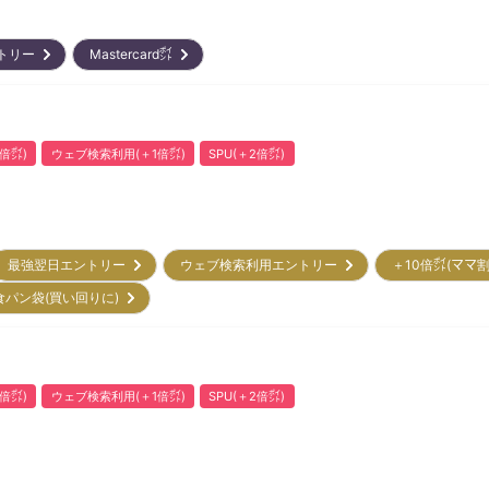
ントリー
Mastercard㌽
倍㌽)
ウェブ検索利用(＋1倍㌽)
SPU(＋2倍㌽)
最強翌日エントリー
ウェブ検索利用エントリー
＋10倍㌽(ママ
食パン袋(買い回りに)
倍㌽)
ウェブ検索利用(＋1倍㌽)
SPU(＋2倍㌽)