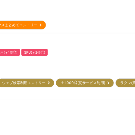
ナスまとめてエントリー
用(＋1倍㌽)
SPU(＋2倍㌽)
ウェブ検索利用エントリー
＋1,000㌽(初サービス利用)
ラクマ(