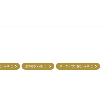
買い回りに)
楽券(買い回りに)
サーティワン(買い回りに)