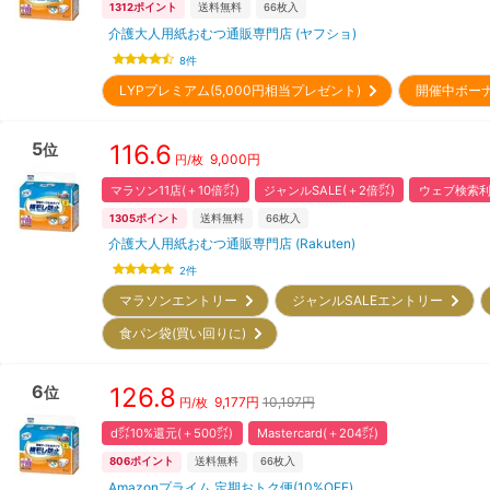
1312
ポイント
送料無料
66
枚入
介護大人用紙おむつ通販専門店 (ヤフショ)
8
件
LYPプレミアム(5,000円相当プレゼント)
開催中ボー
5
116.6
位
9,000
円
円/枚
マラソン11店(＋10倍㌽)
ジャンルSALE(＋2倍㌽)
ウェブ検索利
1305
ポイント
送料無料
66
枚入
介護大人用紙おむつ通販専門店 (Rakuten)
2
件
マラソンエントリー
ジャンルSALEエントリー
食パン袋(買い回りに)
6
126.8
位
9,177
円
10,197円
円/枚
d㌽10%還元(＋500㌽)
Mastercard(＋204㌽)
806
ポイント
送料無料
66
枚入
Amazonプライム 定期おトク便(10%OFF)