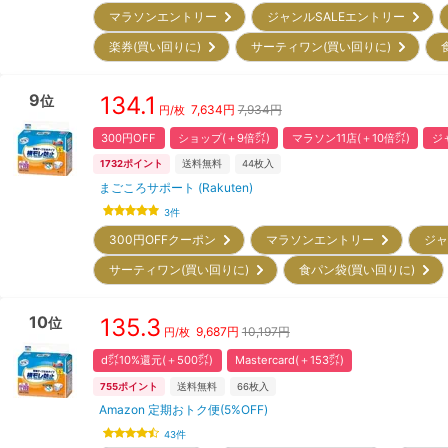
マラソンエントリー
ジャンルSALEエントリー
楽券(買い回りに)
サーティワン(買い回りに)
9
134.1
位
7,634
円
7,934円
円/枚
300円OFF
ショップ(＋9倍㌽)
マラソン11店(＋10倍㌽)
ジ
1732
ポイント
送料無料
44
枚入
まごころサポート (Rakuten)
3
件
300円OFFクーポン
マラソンエントリー
ジャ
サーティワン(買い回りに)
食パン袋(買い回りに)
10
135.3
位
9,687
円
10,197円
円/枚
d㌽10%還元(＋500㌽)
Mastercard(＋153㌽)
755
ポイント
送料無料
66
枚入
Amazon 定期おトク便(5%OFF)
43
件