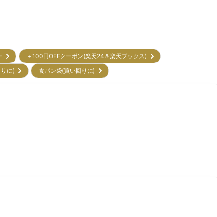
リー
＋100円OFFクーポン(楽天24＆楽天ブックス)
回りに)
食パン袋(買い回りに)