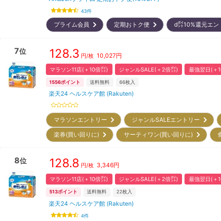
43
件
プライム会員
定期おトク便
d㌽10%還元エ
7
128.3
位
10,027
円
円/枚
マラソン11店(＋10倍㌽)
ジャンルSALE(＋2倍㌽)
最強翌日(＋1
1556
ポイント
送料無料
66
枚入
楽天24 ヘルスケア館 (Rakuten)
マラソンエントリー
ジャンルSALEエントリー
楽券(買い回りに)
サーティワン(買い回りに)
8
128.8
位
3,346
円
円/枚
マラソン11店(＋10倍㌽)
ジャンルSALE(＋2倍㌽)
最強翌日(＋1
513
ポイント
送料無料
22
枚入
楽天24 ヘルスケア館 (Rakuten)
4
件