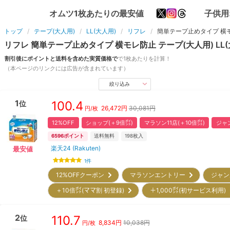
オムツ1枚あたりの最安値
子供用
トップ
テープ(大人用)
LL(大人用)
リフレ
簡単テープ止めタイプ 横
リフレ
簡単テープ止めタイプ 横モレ防止
テープ(大人用)
LL
割引後にポイントと送料を含めた実質価格で
で1枚あたりを計算！
（本ページのリンクには広告が含まれています）
絞り込み
1
100.4
位
26,472
円
30,081円
円/枚
12%OFF
ショップ(＋9倍㌽)
マラソン11店(＋10倍㌽)
ジャン
6596
ポイント
送料無料
198
枚入
楽天24 (Rakuten)
最安値
1
件
12%OFFクーポン
マラソンエントリー
ジャン
＋10倍㌽(ママ割 初登録)
＋1,000㌽(初サービス利用
2
110.7
位
8,834
円
10,038円
円/枚