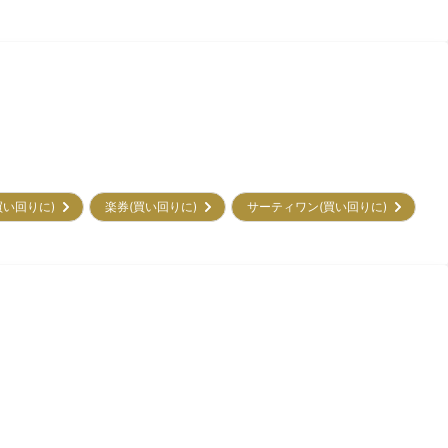
買い回りに)
楽券(買い回りに)
サーティワン(買い回りに)