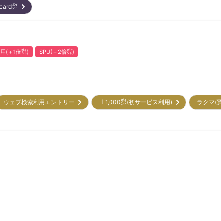
rcard㌽
用(＋1倍㌽)
SPU(＋2倍㌽)
ウェブ検索利用エントリー
＋1,000㌽(初サービス利用)
ラクマ(