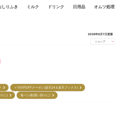
おしりふき
ミルク
ドリンク
日用品
オムツ処理
2026年8月7日
更新
ショップ
リー
＋100円OFFクーポン(楽天24＆楽天ブックス)
回りに)
食パン袋(買い回りに)