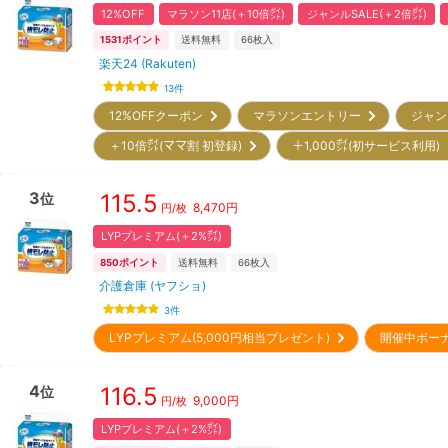
12%OFF
マラソン11店(＋10倍㌽)
ジャンルSALE(＋2倍㌽)
1531
ポイント
送料無料
66
枚入
楽天24 (Rakuten)
13
件
12%OFFクーポン
マラソンエントリー
ジャン
＋10倍㌽(ママ割 初登録)
＋1,000㌽(初サービス利用
3
115.5
位
8,470
円
円/枚
LYPプレミアム(＋2%㌽)
850
ポイント
送料無料
66
枚入
介護倉庫 (ヤフショ)
3
件
LYPプレミアム(5,000円相当プレゼント)
開催中ボー
4
116.5
位
9,000
円
円/枚
LYPプレミアム(＋2%㌽)