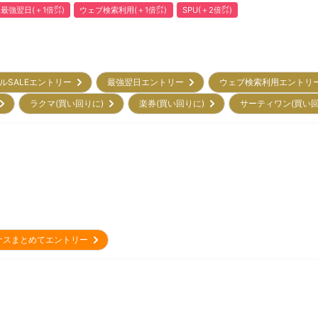
最強翌日(＋1倍㌽)
ウェブ検索利用(＋1倍㌽)
SPU(＋2倍㌽)
ルSALEエントリー
最強翌日エントリー
ウェブ検索利用エント
)
ラクマ(買い回りに)
楽券(買い回りに)
サーティワン(買い
ナスまとめてエントリー