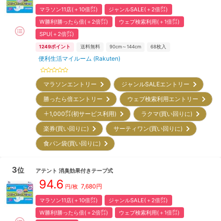
マラソン11店(＋10倍㌽)
ジャンルSALE(＋2倍㌽)
W勝利!勝ったら倍(＋2倍㌽)
ウェブ検索利用(＋1倍㌽)
SPU(＋2倍㌽)
1249
ポイント
送料無料
90cm～144cm
68
枚入
便利生活マイルーム (Rakuten)
マラソンエントリー
ジャンルSALEエントリー
勝ったら倍エントリー
ウェブ検索利用エントリー
＋1,000㌽(初サービス利用)
ラクマ(買い回りに)
楽券(買い回りに)
サーティワン(買い回りに)
食パン袋(買い回りに)
3
位
アテント
消臭効果付きテープ式
94.6
7,680
円
円/枚
マラソン11店(＋10倍㌽)
ジャンルSALE(＋2倍㌽)
W勝利!勝ったら倍(＋2倍㌽)
ウェブ検索利用(＋1倍㌽)