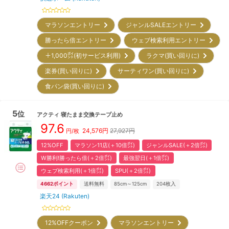
マラソンエントリー
ジャンルSALEエントリー
勝ったら倍エントリー
ウェブ検索利用エントリー
＋1,000㌽(初サービス利用)
ラクマ(買い回りに)
楽券(買い回りに)
サーティワン(買い回りに)
食パン袋(買い回りに)
5
位
アクティ
寝たまま交換テープ止め
97.6
24,576
円
27,927円
円/枚
12%OFF
マラソン11店(＋10倍㌽)
ジャンルSALE(＋2倍㌽)
W勝利!勝ったら倍(＋2倍㌽)
最強翌日(＋1倍㌽)
ウェブ検索利用(＋1倍㌽)
SPU(＋2倍㌽)
4662
ポイント
送料無料
85cm～125cm
204
枚入
楽天24 (Rakuten)
12%OFFクーポン
マラソンエントリー