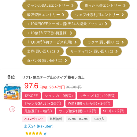
ジャンルSALEエントリー
勝ったら倍エントリー
最強翌日エントリー
ウェブ検索利用エントリー
＋100円OFFクーポン(楽天24＆楽天ブックス)
＋10倍㌽(ママ割 初登録)
＋1,000㌽(初サービス利用)
ラクマ(買い回りに)
楽券(買い回りに)
サーティワン(買い回りに)
食パン袋(買い回りに)
6
位
リフレ
簡単テープ止めタイプ 横モレ防止
97.6
26,472
円
30,081円
円/枚
12%OFF
ショップ(＋9倍㌽)
マラソン11店(＋10倍㌽)
ジャンルSALE(＋2倍㌽)
W勝利!勝ったら倍(＋2倍㌽)
最強翌日(＋1倍㌽)
ウェブ検索利用(＋1倍㌽)
SPU(＋2倍㌽)
7142
ポイント
送料無料
92cm～142cm
198
枚入
楽天24 (Rakuten)
1
件