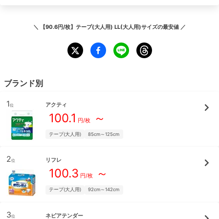
＼
【90.6円/枚】テープ(大人用) LL(大人用)サイズ
の最安値 ／
ブランド別
1
アクティ
位
100.1
～
円/枚
テープ(大人用)
85cm～125cm
2
リフレ
位
100.3
～
円/枚
テープ(大人用)
92cm～142cm
3
ネピアテンダー
位