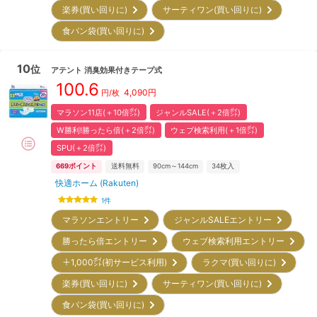
楽券(買い回りに)
サーティワン(買い回りに)
食パン袋(買い回りに)
10
位
アテント
消臭効果付きテープ式
100.6
4,090
円
円/枚
マラソン11店(＋10倍㌽)
ジャンルSALE(＋2倍㌽)
W勝利!勝ったら倍(＋2倍㌽)
ウェブ検索利用(＋1倍㌽)
SPU(＋2倍㌽)
669
ポイント
送料無料
90cm～144cm
34
枚入
快適ホーム (Rakuten)
1
件
マラソンエントリー
ジャンルSALEエントリー
勝ったら倍エントリー
ウェブ検索利用エントリー
＋1,000㌽(初サービス利用)
ラクマ(買い回りに)
楽券(買い回りに)
サーティワン(買い回りに)
食パン袋(買い回りに)