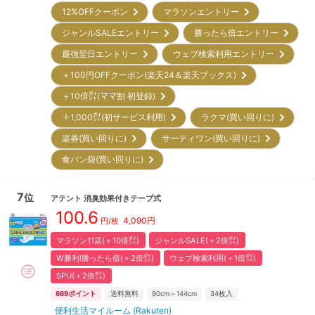
12%OFFクーポン
マラソンエントリー
ジャンルSALEエントリー
勝ったら倍エントリー
最強翌日エントリー
ウェブ検索利用エントリー
＋100円OFFクーポン(楽天24＆楽天ブックス)
＋10倍㌽(ママ割 初登録)
＋1,000㌽(初サービス利用)
ラクマ(買い回りに)
楽券(買い回りに)
サーティワン(買い回りに)
食パン袋(買い回りに)
7
位
アテント
消臭効果付きテープ式
100.6
4,090
円
円/枚
マラソン11店(＋10倍㌽)
ジャンルSALE(＋2倍㌽)
W勝利!勝ったら倍(＋2倍㌽)
ウェブ検索利用(＋1倍㌽)
SPU(＋2倍㌽)
669
ポイント
送料無料
90cm～144cm
34
枚入
便利生活マイルーム (Rakuten)