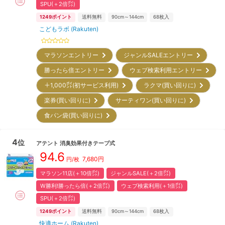
SPU(＋2倍㌽)
1249
ポイント
送料無料
90cm～144cm
68
枚入
こどもラボ (Rakuten)
マラソンエントリー
ジャンルSALEエントリー
勝ったら倍エントリー
ウェブ検索利用エントリー
＋1,000㌽(初サービス利用)
ラクマ(買い回りに)
楽券(買い回りに)
サーティワン(買い回りに)
食パン袋(買い回りに)
4
位
アテント
消臭効果付きテープ式
94.6
7,680
円
円/枚
マラソン11店(＋10倍㌽)
ジャンルSALE(＋2倍㌽)
W勝利!勝ったら倍(＋2倍㌽)
ウェブ検索利用(＋1倍㌽)
SPU(＋2倍㌽)
1249
ポイント
送料無料
90cm～144cm
68
枚入
快適ホーム (Rakuten)