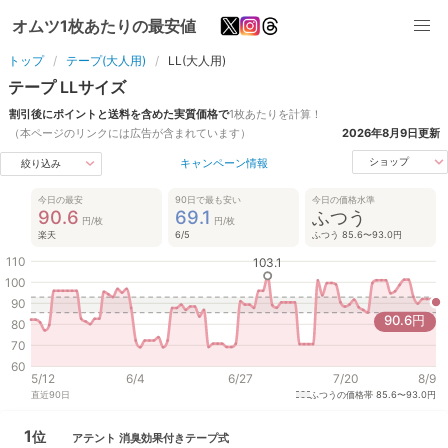
オムツ1枚あたりの最安値
トップ
テープ(大人用)
LL(大人用)
テープ
LL
サイズ
割引後にポイントと送料を含めた実質価格で
1枚あたりを計算！
（本ページのリンクには広告が含まれています）
2026年8月9日
更新
キャンペーン情報
ショップ
絞り込み
今日の最安
90日で最も安い
今日の価格水準
90.6
69.1
ふつう
円/枚
円/枚
楽天
6/5
ふつう 85.6〜93.0円
110
103.1
100
90
90.6
円
80
70
60
5/12
6/4
6/27
7/20
8/9
直近
90
日
ふつうの価格帯
85.6〜93.0円
1
位
アテント
消臭効果付きテープ式