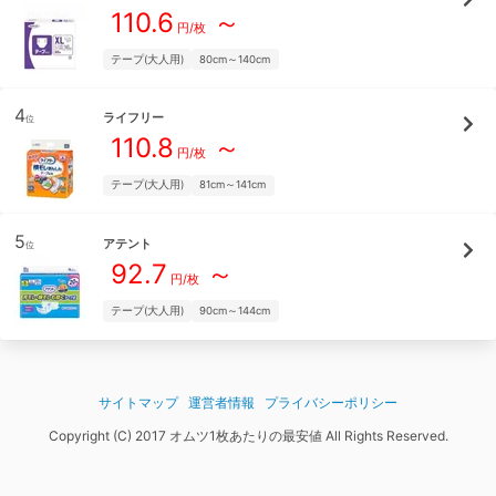
110.6
～
円/枚
テープ(大人用)
80cm～140cm
4
ライフリー
位
110.8
～
円/枚
テープ(大人用)
81cm～141cm
5
アテント
位
92.7
～
円/枚
テープ(大人用)
90cm～144cm
サイトマップ
運営者情報
プライバシーポリシー
Copyright (C) 2017 オムツ1枚あたりの最安値 All Rights Reserved.