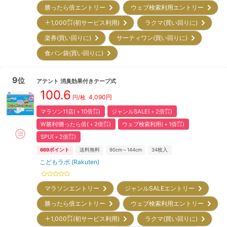
勝ったら倍エントリー
ウェブ検索利用エントリー
＋1,000㌽(初サービス利用)
ラクマ(買い回りに)
楽券(買い回りに)
サーティワン(買い回りに)
食パン袋(買い回りに)
9
位
アテント
消臭効果付きテープ式
100.6
4,090
円
円/枚
マラソン11店(＋10倍㌽)
ジャンルSALE(＋2倍㌽)
W勝利!勝ったら倍(＋2倍㌽)
ウェブ検索利用(＋1倍㌽)
SPU(＋2倍㌽)
669
ポイント
送料無料
90cm～144cm
34
枚入
こどもラボ (Rakuten)
マラソンエントリー
ジャンルSALEエントリー
勝ったら倍エントリー
ウェブ検索利用エントリー
＋1,000㌽(初サービス利用)
ラクマ(買い回りに)