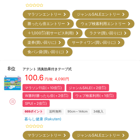
マラソンエントリー
ジャンルSALEエントリー
勝ったら倍エントリー
ウェブ検索利用エントリー
＋1,000㌽(初サービス利用)
ラクマ(買い回りに)
楽券(買い回りに)
サーティワン(買い回りに)
食パン袋(買い回りに)
8
位
アテント
消臭効果付きテープ式
100.6
4,090
円
円/枚
マラソン11店(＋10倍㌽)
ジャンルSALE(＋2倍㌽)
W勝利!勝ったら倍(＋2倍㌽)
ウェブ検索利用(＋1倍㌽)
SPU(＋2倍㌽)
669
ポイント
送料無料
90cm～144cm
34
枚入
暮らし健康 (Rakuten)
マラソンエントリー
ジャンルSALEエントリー