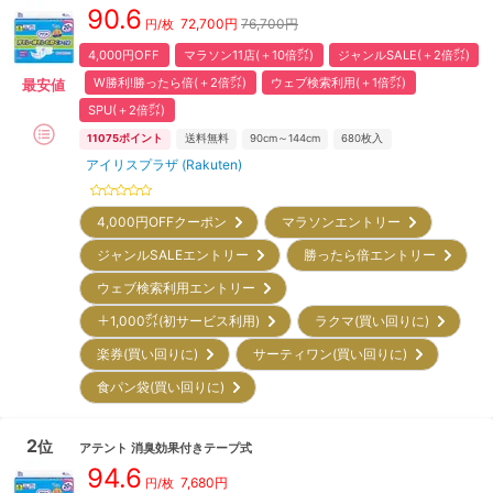
90.6
72,700
円
76,700円
円/枚
4,000円OFF
マラソン11店(＋10倍㌽)
ジャンルSALE(＋2倍㌽)
W勝利!勝ったら倍(＋2倍㌽)
ウェブ検索利用(＋1倍㌽)
最安値
SPU(＋2倍㌽)
11075
ポイント
送料無料
90cm～144cm
680
枚入
アイリスプラザ (Rakuten)
4,000円OFFクーポン
マラソンエントリー
ジャンルSALEエントリー
勝ったら倍エントリー
ウェブ検索利用エントリー
＋1,000㌽(初サービス利用)
ラクマ(買い回りに)
楽券(買い回りに)
サーティワン(買い回りに)
食パン袋(買い回りに)
2
位
アテント
消臭効果付きテープ式
94.6
7,680
円
円/枚