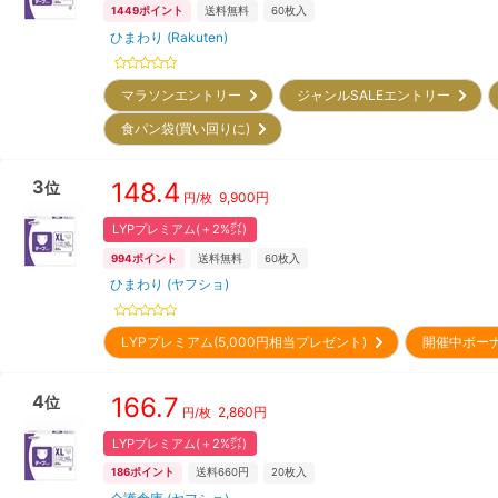
1449
ポイント
送料無料
60
枚入
ひまわり (Rakuten)
マラソンエントリー
ジャンルSALEエントリー
食パン袋(買い回りに)
3
148.4
位
9,900
円
円/枚
LYPプレミアム(＋2%㌽)
994
ポイント
送料無料
60
枚入
ひまわり (ヤフショ)
LYPプレミアム(5,000円相当プレゼント)
開催中ボー
4
166.7
位
2,860
円
円/枚
LYPプレミアム(＋2%㌽)
186
ポイント
送料660円
20
枚入