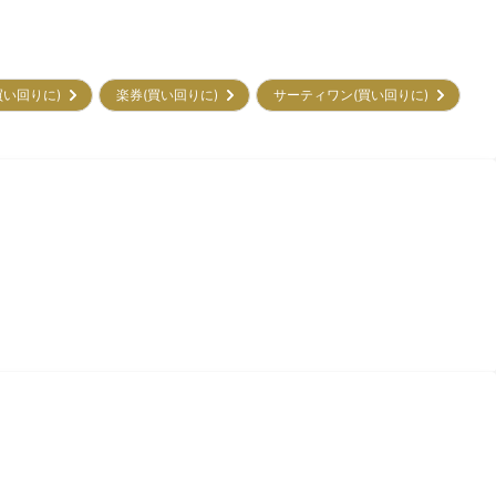
買い回りに)
楽券(買い回りに)
サーティワン(買い回りに)