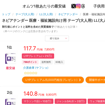
オムツ1枚あたりの最安値
子供用
トップ
テープ(大人用)
LL(大人用)
ネピアテンダー
医療・福祉施設
ネピアテンダー
医療・福祉施設向け用
テープ(大人用)
LL(大
割引後にポイントと送料を含めた実質価格で
で1枚あたりを計算！
（本ページのリンクには広告が含まれています）
絞り込み
1
117.7
位
7,850
円
円/枚
LYPプレミアム(＋2%㌽)
786
ポイント
送料無料
60
枚入
介護倉庫 (ヤフショ)
最安値
LYPプレミアム(5,000円相当プレゼント)
開催中ボー
2
140.8
位
9,900
円
円/枚
マラソン11店(＋10倍㌽)
ジャンルSALE(＋2倍㌽)
ウェブ検索利