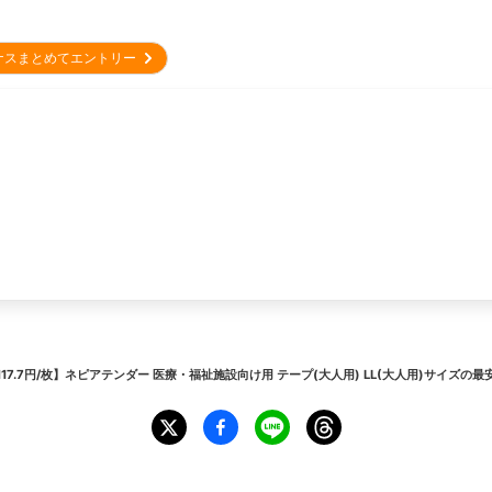
ナスまとめてエントリー
117.7円/枚】ネピアテンダー 医療・福祉施設向け用 テープ(大人用) LL(大人用)サイズ
の最安