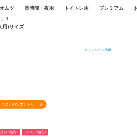
オムツ
長時間・夜用
トイトレ用
プレミアム
向け用
人用)
サイズ
キャンペーン情報
ナスまとめてエントリー
用(＋1倍㌽)
SPU(＋2倍㌽)