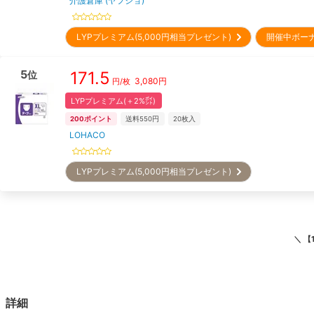
介護倉庫 (ヤフショ)
LYPプレミアム(5,000円相当プレゼント)
開催中ボー
5
171.5
位
3,080
円
円/枚
LYPプレミアム(＋2%㌽)
200
ポイント
送料550円
20
枚入
LOHACO
LYPプレミアム(5,000円相当プレゼント)
＼
【
詳細