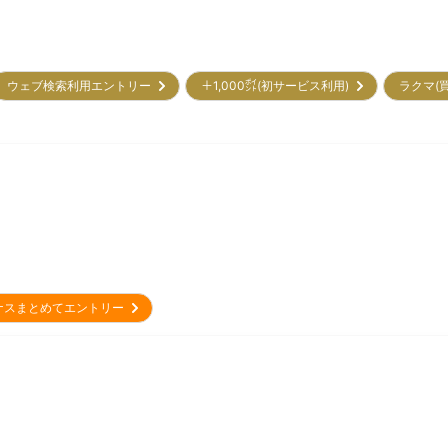
ウェブ検索利用エントリー
＋1,000㌽(初サービス利用)
ラクマ(
ナスまとめてエントリー