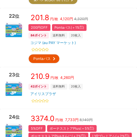
22
201.8
位
4,120
円
4,320円
円/枚
200円OFF
Pontaパス(＋1%㌽)
84
ポイント
送料無料
20
枚入
コジマ (au PAY マーケット)
Pontaパス
23
210.9
位
4,260
円
円/枚
42
ポイント
送料無料
20
枚入
アイリスプラザ
24
3374.0
位
7,733
円
8,140円
円/枚
5%OFF
ボーナスストアPlus(＋5%㌽)
ボーナスストアPlusさらに(＋2%㌽)
LYPプレミアム(＋2%㌽)