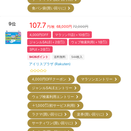
食パン袋(買い回りに)
9
107.7
位
68,000
円
72,000円
円/枚
4,000円OFF
マラソン11店(＋10倍㌽)
ジャンルSALE(＋2倍㌽)
ウェブ検索利用(＋1倍㌽)
SPU(＋2倍㌽)
9426
ポイント
送料無料
544
枚入
アイリスプラザ (Rakuten)
4,000円OFFクーポン
マラソンエントリー
ジャンルSALEエントリー
ウェブ検索利用エントリー
＋1,000㌽(初サービス利用)
ラクマ(買い回りに)
楽券(買い回りに)
サーティワン(買い回りに)