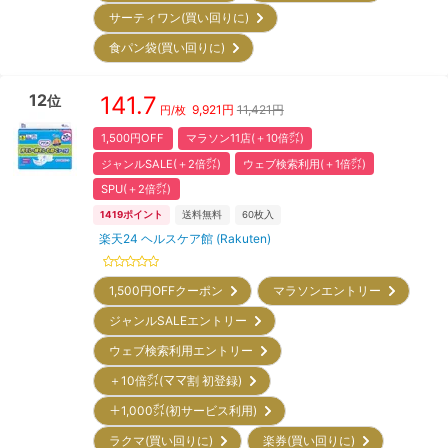
サーティワン(買い回りに)
食パン袋(買い回りに)
12
141.7
位
9,921
円
11,421円
円/枚
1,500円OFF
マラソン11店(＋10倍㌽)
ジャンルSALE(＋2倍㌽)
ウェブ検索利用(＋1倍㌽)
SPU(＋2倍㌽)
1419
ポイント
送料無料
60
枚入
楽天24 ヘルスケア館 (Rakuten)
1,500円OFFクーポン
マラソンエントリー
ジャンルSALEエントリー
ウェブ検索利用エントリー
＋10倍㌽(ママ割 初登録)
＋1,000㌽(初サービス利用)
ラクマ(買い回りに)
楽券(買い回りに)