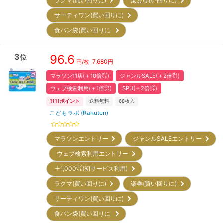
ラクマ(買い回りに)
楽券(買い回りに)
サーティワン(買い回りに)
食パン袋(買い回りに)
3
96.6
位
7,680
円
円/枚
マラソン11店(＋10倍㌽)
ジャンルSALE(＋2倍㌽)
ウェブ検索利用(＋1倍㌽)
SPU(＋2倍㌽)
1111
ポイント
送料無料
68
枚入
こどもラボ (Rakuten)
マラソンエントリー
ジャンルSALEエントリー
ウェブ検索利用エントリー
＋1,000㌽(初サービス利用)
ラクマ(買い回りに)
楽券(買い回りに)
サーティワン(買い回りに)
食パン袋(買い回りに)