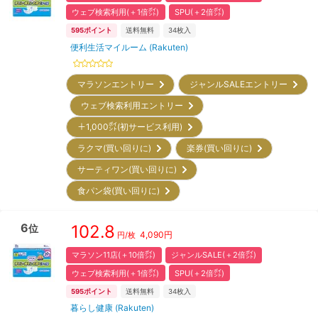
ウェブ検索利用(＋1倍㌽)
SPU(＋2倍㌽)
595
ポイント
送料無料
34
枚入
便利生活マイルーム (Rakuten)
マラソンエントリー
ジャンルSALEエントリー
ウェブ検索利用エントリー
＋1,000㌽(初サービス利用)
ラクマ(買い回りに)
楽券(買い回りに)
サーティワン(買い回りに)
食パン袋(買い回りに)
6
102.8
位
4,090
円
円/枚
マラソン11店(＋10倍㌽)
ジャンルSALE(＋2倍㌽)
ウェブ検索利用(＋1倍㌽)
SPU(＋2倍㌽)
595
ポイント
送料無料
34
枚入
暮らし健康 (Rakuten)