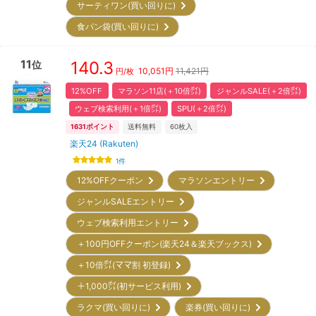
サーティワン(買い回りに)
食パン袋(買い回りに)
11
140.3
位
10,051
円
11,421円
円/枚
12%OFF
マラソン11店(＋10倍㌽)
ジャンルSALE(＋2倍㌽)
ウェブ検索利用(＋1倍㌽)
SPU(＋2倍㌽)
1631
ポイント
送料無料
60
枚入
楽天24 (Rakuten)
1
件
12%OFFクーポン
マラソンエントリー
ジャンルSALEエントリー
ウェブ検索利用エントリー
＋100円OFFクーポン(楽天24＆楽天ブックス)
＋10倍㌽(ママ割 初登録)
＋1,000㌽(初サービス利用)
ラクマ(買い回りに)
楽券(買い回りに)