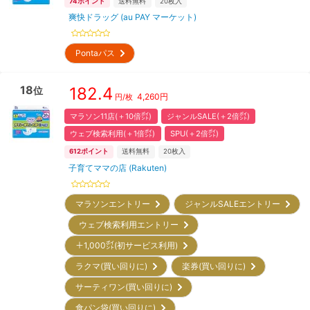
74
ポイント
送料無料
20
枚入
爽快ドラッグ (au PAY マーケット)
Pontaパス
18
182.4
位
4,260
円
円/枚
マラソン11店(＋10倍㌽)
ジャンルSALE(＋2倍㌽)
ウェブ検索利用(＋1倍㌽)
SPU(＋2倍㌽)
612
ポイント
送料無料
20
枚入
子育てママの店 (Rakuten)
マラソンエントリー
ジャンルSALEエントリー
ウェブ検索利用エントリー
＋1,000㌽(初サービス利用)
ラクマ(買い回りに)
楽券(買い回りに)
サーティワン(買い回りに)
食パン袋(買い回りに)