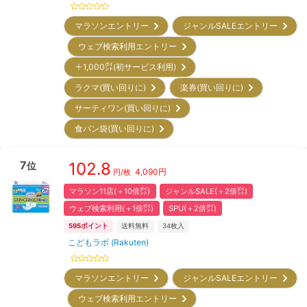
マラソンエントリー
ジャンルSALEエントリー
ウェブ検索利用エントリー
＋1,000㌽(初サービス利用)
ラクマ(買い回りに)
楽券(買い回りに)
サーティワン(買い回りに)
食パン袋(買い回りに)
7
102.8
位
4,090
円
円/枚
マラソン11店(＋10倍㌽)
ジャンルSALE(＋2倍㌽)
ウェブ検索利用(＋1倍㌽)
SPU(＋2倍㌽)
595
ポイント
送料無料
34
枚入
こどもラボ (Rakuten)
マラソンエントリー
ジャンルSALEエントリー
ウェブ検索利用エントリー