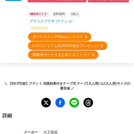
985
ポイント
送料無料
2
枚入
アイリスプラザ (ヤフショ)
ボーナスストアPlusエントリー
LYPプレミアム(5,000円相当プレゼント)
開催中ボーナスまとめてエントリー
＼
【92.1円/枚】アテント 消臭効果付きテープ式 テープ(大人用) LL(大人用)サイズ
の
最安値 ／
詳細
メーカー
大王製紙