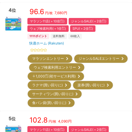
4
96.6
位
7,680
円
円/枚
マラソン11店(＋10倍㌽)
ジャンルSALE(＋2倍㌽)
ウェブ検索利用(＋1倍㌽)
SPU(＋2倍㌽)
1111
ポイント
送料無料
68
枚入
快適ホーム (Rakuten)
マラソンエントリー
ジャンルSALEエントリー
ウェブ検索利用エントリー
＋1,000㌽(初サービス利用)
ラクマ(買い回りに)
楽券(買い回りに)
サーティワン(買い回りに)
食パン袋(買い回りに)
5
102.8
位
4,090
円
円/枚
マラソン11店(＋10倍㌽)
ジャンルSALE(＋2倍㌽)