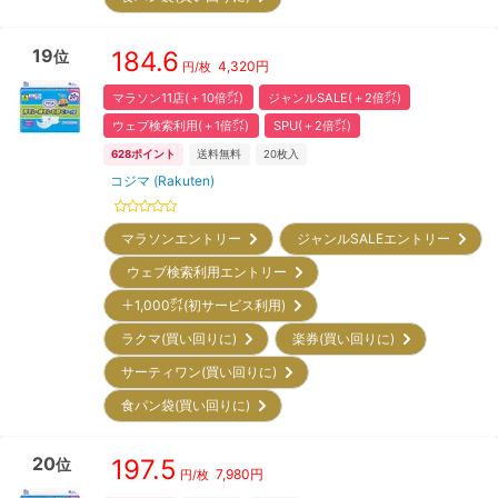
19
184.6
位
4,320
円
円/枚
マラソン11店(＋10倍㌽)
ジャンルSALE(＋2倍㌽)
ウェブ検索利用(＋1倍㌽)
SPU(＋2倍㌽)
628
ポイント
送料無料
20
枚入
コジマ (Rakuten)
マラソンエントリー
ジャンルSALEエントリー
ウェブ検索利用エントリー
＋1,000㌽(初サービス利用)
ラクマ(買い回りに)
楽券(買い回りに)
サーティワン(買い回りに)
食パン袋(買い回りに)
20
197.5
位
7,980
円
円/枚