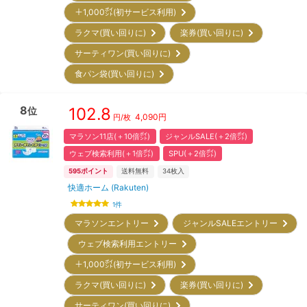
＋1,000㌽(初サービス利用)
ラクマ(買い回りに)
楽券(買い回りに)
サーティワン(買い回りに)
食パン袋(買い回りに)
8
102.8
位
4,090
円
円/枚
マラソン11店(＋10倍㌽)
ジャンルSALE(＋2倍㌽)
ウェブ検索利用(＋1倍㌽)
SPU(＋2倍㌽)
595
ポイント
送料無料
34
枚入
快適ホーム (Rakuten)
1
件
マラソンエントリー
ジャンルSALEエントリー
ウェブ検索利用エントリー
＋1,000㌽(初サービス利用)
ラクマ(買い回りに)
楽券(買い回りに)
サーティワン(買い回りに)