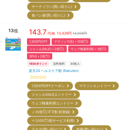
サーティワン(買い回りに)
食パン袋(買い回りに)
13
143.7
位
13,426
円
14,926円
円/枚
1,500円OFF
マラソン11店(＋10倍㌽)
ジャンルSALE(＋2倍㌽)
ウェブ検索利用(＋1倍㌽)
SPU(＋2倍㌽)
1934
ポイント
送料無料
80
枚入
楽天24 ヘルスケア館 (Rakuten)
1,500円OFFクーポン
マラソンエントリー
ジャンルSALEエントリー
ウェブ検索利用エントリー
＋10倍㌽(ママ割 初登録)
＋1,000㌽(初サービス利用)
ラクマ(買い回りに)
楽券(買い回りに)