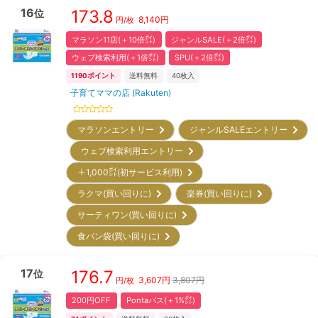
16
173.8
位
8,140
円
円/枚
マラソン11店(＋10倍㌽)
ジャンルSALE(＋2倍㌽)
ウェブ検索利用(＋1倍㌽)
SPU(＋2倍㌽)
1190
ポイント
送料無料
40
枚入
子育てママの店 (Rakuten)
マラソンエントリー
ジャンルSALEエントリー
ウェブ検索利用エントリー
＋1,000㌽(初サービス利用)
ラクマ(買い回りに)
楽券(買い回りに)
サーティワン(買い回りに)
食パン袋(買い回りに)
17
176.7
位
3,607
円
3,807円
円/枚
200円OFF
Pontaパス(＋1%㌽)