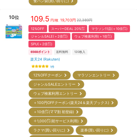
食パン袋(買い回りに)
10
109.5
位
19,703
円
22,389円
円/枚
12%OFF
スーパーDEAL 20%㌽
マラソン11店(＋10倍㌽)
ジャンルSALE(＋2倍㌽)
ウェブ検索利用(＋1倍㌽)
SPU(＋2倍㌽)
6568
ポイント
送料無料
120
枚入
楽天24 (Rakuten)
1
件
12%OFFクーポン
マラソンエントリー
ジャンルSALEエントリー
ウェブ検索利用エントリー
＋100円OFFクーポン(楽天24＆楽天ブックス)
＋10倍㌽(ママ割 初登録)
＋1,000㌽(初サービス利用)
ラクマ(買い回りに)
楽券(買い回りに)