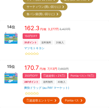
サーティワン(買い回りに)
食パン袋(買い回りに)
14
162.3
位
3,277
円
3,427円
円/枚
150円OFF
31
ポイント
送料無料
20
枚入
マツモトキヨシ
15
170.7
位
7,113
円
7,463円
円/枚
350円OFF
㌽超超祭(＋2%㌽)
Pontaパス(＋1%㌽)
287
ポイント
送料無料
40
枚入
爽快ドラッグ (au PAY マーケット)
㌽超超祭エントリー
Pontaパス