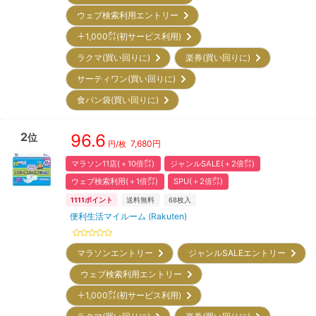
ウェブ検索利用エントリー
＋1,000㌽(初サービス利用)
ラクマ(買い回りに)
楽券(買い回りに)
サーティワン(買い回りに)
食パン袋(買い回りに)
2
96.6
位
7,680
円
円/枚
マラソン11店(＋10倍㌽)
ジャンルSALE(＋2倍㌽)
ウェブ検索利用(＋1倍㌽)
SPU(＋2倍㌽)
1111
ポイント
送料無料
68
枚入
便利生活マイルーム (Rakuten)
マラソンエントリー
ジャンルSALEエントリー
ウェブ検索利用エントリー
＋1,000㌽(初サービス利用)