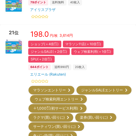
79
ポイント
送料無料
40
枚入
アイリスプラザ
21
198.0
位
3,614
円
円/枚
ショップ(＋4倍㌽)
マラソン11店(＋10倍㌽)
ジャンルSALE(＋2倍㌽)
ウェブ検索利用(＋1倍㌽)
SPU(＋2倍㌽)
644
ポイント
送料990円
20
枚入
エリエール (Rakuten)
マラソンエントリー
ジャンルSALEエントリー
ウェブ検索利用エントリー
＋1,000㌽(初サービス利用)
ラクマ(買い回りに)
楽券(買い回りに)
サーティワン(買い回りに)
食パン袋(買い回りに)