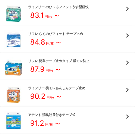
ライフリー
のび～るフィットうす型軽快
83.1
～
円/枚
リフレ
らくのびフィット テープ止め
84.8
～
円/枚
リフレ
簡単テープ止めタイプ 横モレ防止
87.9
～
円/枚
ライフリー
横モレあんしんテープ止め
90.2
～
円/枚
アテント
消臭効果付きテープ式
91.2
～
円/枚