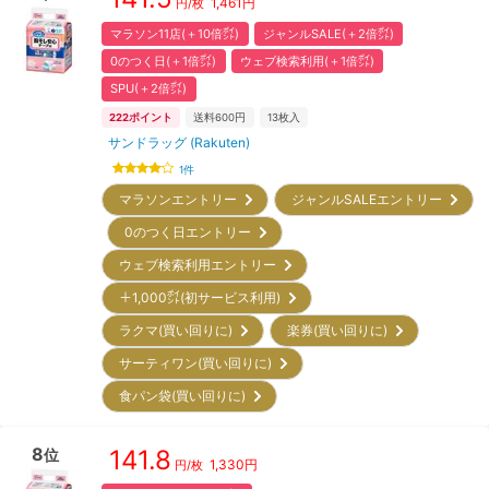
1,461
円
円/枚
マラソン11店(＋10倍㌽)
ジャンルSALE(＋2倍㌽)
0のつく日(＋1倍㌽)
ウェブ検索利用(＋1倍㌽)
SPU(＋2倍㌽)
222
ポイント
送料600円
13
枚入
サンドラッグ (Rakuten)
1
件
マラソンエントリー
ジャンルSALEエントリー
0のつく日エントリー
ウェブ検索利用エントリー
＋1,000㌽(初サービス利用)
ラクマ(買い回りに)
楽券(買い回りに)
サーティワン(買い回りに)
食パン袋(買い回りに)
8
141.8
位
1,330
円
円/枚