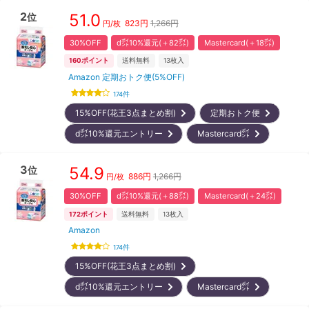
2
51.0
位
823
円
1,266円
円/枚
30%OFF
d㌽10%還元(＋82㌽)
Mastercard(＋18㌽)
160
ポイント
送料無料
13
枚入
Amazon 定期おトク便(5%OFF)
174
件
15%OFF(花王3点まとめ割)
定期おトク便
d㌽10%還元エントリー
Mastercard㌽
3
54.9
位
886
円
1,266円
円/枚
30%OFF
d㌽10%還元(＋88㌽)
Mastercard(＋24㌽)
172
ポイント
送料無料
13
枚入
Amazon
174
件
15%OFF(花王3点まとめ割)
d㌽10%還元エントリー
Mastercard㌽