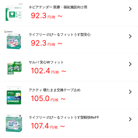
ネピアテンダー
医療・福祉施設向け用
92.3
～
円/枚
ライフリー
のび～るフィットうす型安心
92.3
～
円/枚
サルバ
安心Wフィット
102.4
～
円/枚
アクティ
寝たまま交換テープ止め
105.0
～
円/枚
ライフリー
のび～るフィットうす型軽快ReFF
107.4
～
円/枚