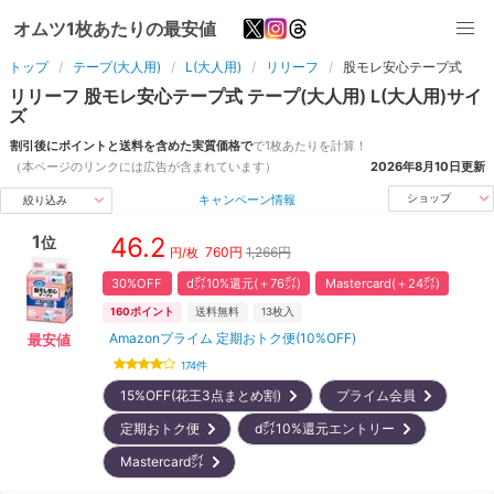
オムツ1枚あたりの最安値
トップ
テープ(大人用)
L(大人用)
リリーフ
股モレ安心テープ式
リリーフ
股モレ安心テープ式
テープ(大人用)
L(大人用)
サイ
ズ
割引後にポイントと送料を含めた実質価格で
で1枚あたりを計算！
（本ページのリンクには広告が含まれています）
2026年8月10日
更新
キャンペーン情報
ショップ
絞り込み
1
46.2
位
760
円
1,266円
円/枚
30%OFF
d㌽10%還元(＋76㌽)
Mastercard(＋24㌽)
160
ポイント
送料無料
13
枚入
Amazonプライム 定期おトク便(10%OFF)
最安値
174
件
15%OFF(花王3点まとめ割)
プライム会員
定期おトク便
d㌽10%還元エントリー
Mastercard㌽