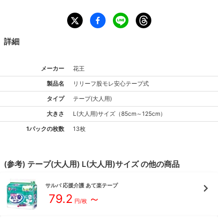
詳細
メーカー
花王
製品名
リリーフ
股モレ安心テープ式
タイプ
テープ(大人用)
大きさ
L(大人用)
サイズ
（
85cm～125cm
）
1パックの枚数
13枚
(参考)
テープ(大人用)
L(大人用)
サイズ
の他の商品
サルバ
応援介護 あて楽テープ
79.2
～
円/枚