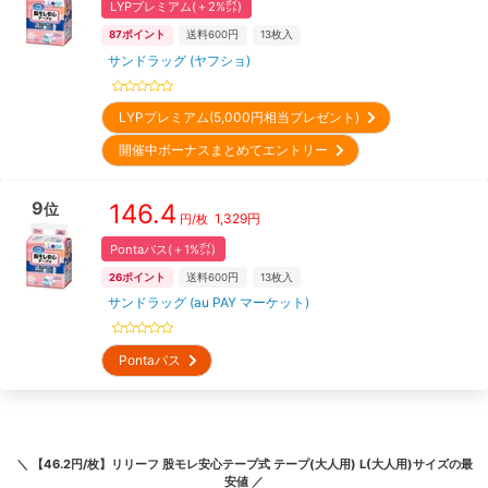
LYPプレミアム(＋2%㌽)
87
ポイント
送料600円
13
枚入
サンドラッグ (ヤフショ)
LYPプレミアム(5,000円相当プレゼント)
開催中ボーナスまとめてエントリー
9
146.4
位
1,329
円
円/枚
Pontaパス(＋1%㌽)
26
ポイント
送料600円
13
枚入
サンドラッグ (au PAY マーケット)
Pontaパス
＼
【46.2円/枚】リリーフ 股モレ安心テープ式 テープ(大人用) L(大人用)サイズ
の最
安値 ／