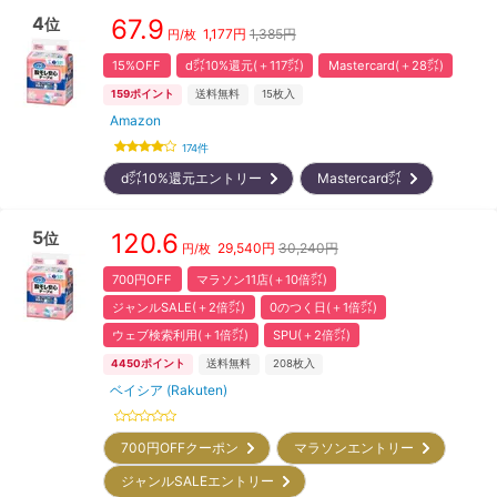
4
67.9
位
1,177
円
1,385円
円/枚
15%OFF
d㌽10%還元(＋117㌽)
Mastercard(＋28㌽)
159
ポイント
送料無料
15
枚入
Amazon
174
件
d㌽10%還元エントリー
Mastercard㌽
5
120.6
位
29,540
円
30,240円
円/枚
700円OFF
マラソン11店(＋10倍㌽)
ジャンルSALE(＋2倍㌽)
0のつく日(＋1倍㌽)
ウェブ検索利用(＋1倍㌽)
SPU(＋2倍㌽)
4450
ポイント
送料無料
208
枚入
ベイシア (Rakuten)
700円OFFクーポン
マラソンエントリー
ジャンルSALEエントリー