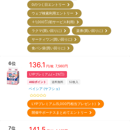
0のつく日エントリー
ウェブ検索利用エントリー
＋1,000㌽(初サービス利用)
ラクマ(買い回りに)
楽券(買い回りに)
サーティワン(買い回りに)
食パン袋(買い回りに)
6
136.1
位
7,560
円
円/枚
LYPプレミアム(＋2%㌽)
482
ポイント
送料無料
52
枚入
ベイシア (ヤフショ)
LYPプレミアム(5,000円相当プレゼント)
開催中ボーナスまとめてエントリー
7
141.5
位