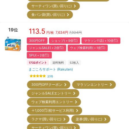
サーティワン(買い回りに)
食パン袋(買い回りに)
19
113.5
位
7,634
円
7,934円
円/枚
300円OFF
ショップ(＋9倍㌽)
マラソン11店(＋10倍㌽)
ジャンルSALE(＋2倍㌽)
ウェブ検索利用(＋1倍㌽)
SPU(＋2倍㌽)
1732
ポイント
送料無料
52
枚入
まごころサポート (Rakuten)
37
件
300円OFFクーポン
マラソンエントリー
ジャンルSALEエントリー
ウェブ検索利用エントリー
＋1,000㌽(初サービス利用)
ラクマ(買い回りに)
楽券(買い回りに)
サーティワン(買い回りに)