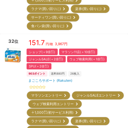
＋1,000㌽(初サービス利用)
ラクマ(買い回りに)
楽券(買い回りに)
サーティワン(買い回りに)
食パン袋(買い回りに)
32
151.7
位
3,967
円
円/枚
ショップ(＋9倍㌽)
マラソン11店(＋10倍㌽)
ジャンルSALE(＋2倍㌽)
ウェブ検索利用(＋1倍㌽)
SPU(＋2倍㌽)
903
ポイント
送料880円
26
枚入
まごころサポート (Rakuten)
マラソンエントリー
ジャンルSALEエントリー
ウェブ検索利用エントリー
＋1,000㌽(初サービス利用)
ラクマ(買い回りに)
楽券(買い回りに)