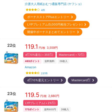
介護大人用紙おむつ通販専門店 (ヤフショ)
4
件
ボーナスストアPlusエントリー
LYPプレミアム(5,000円相当プレゼント)
開催中ボーナスまとめてエントリー
22
119.1
位
3,559
円
円/枚
d㌽10%還元(＋355㌽)
Mastercard(＋72㌽)
463
ポイント
送料無料
26
枚入
Amazon
237
件
d㌽10%還元エントリー
Mastercard㌽
23
119.5
位
2,680
円
円/枚
LYPプレミアム(＋2%㌽)
173
ポイント
送料600円
26
枚入