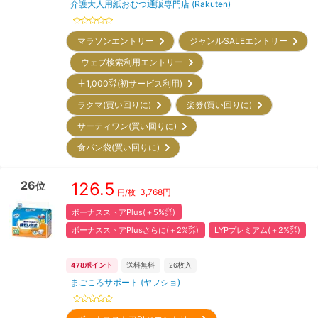
介護大人用紙おむつ通販専門店 (Rakuten)
マラソンエントリー
ジャンルSALEエントリー
ウェブ検索利用エントリー
＋1,000㌽(初サービス利用)
ラクマ(買い回りに)
楽券(買い回りに)
サーティワン(買い回りに)
食パン袋(買い回りに)
26
126.5
位
3,768
円
円/枚
ボーナスストアPlus(＋5%㌽)
ボーナスストアPlusさらに(＋2%㌽)
LYPプレミアム(＋2%㌽)
478
ポイント
送料無料
26
枚入
まごころサポート (ヤフショ)