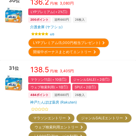
30
136.2
位
3,080
円
円/枚
LYPプレミアム(＋2%㌽)
200
ポイント
送料660円
26
枚入
介護倉庫 (ヤフショ)
4
件
LYPプレミアム(5,000円相当プレゼント)
開催中ボーナスまとめてエントリー
31
138.5
位
3,405
円
円/枚
マラソン11店(＋10倍㌽)
ジャンルSALE(＋2倍㌽)
ウェブ検索利用(＋1倍㌽)
SPU(＋2倍㌽)
484
ポイント
送料680円
26
枚入
神戸たんぽぽ薬房 (Rakuten)
マラソンエントリー
ジャンルSALEエントリー
ウェブ検索利用エントリー