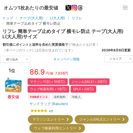
オムツ1枚あたりの最安値
トップ
テープ(大人用)
L(大人用)
リフレ
簡単テープ止めタイプ 横モレ防止
リフレ
簡単テープ止めタイプ 横モレ防止
テープ(大人用)
L(大人用)
サイズ
割引後にポイントと送料を含めた実質価格で
で1枚あたりを計算！
（本ページのリンクには広告が含まれています）
2026年8月8日
更新
キャンペーン情報
ショップ
絞り込み
1
86.9
位
7,938
円
円/枚
マラソン11店(＋10倍㌽)
ジャンルSALE(＋2倍㌽)
ウェブ検索利用(＋1倍㌽)
SPU(＋2倍㌽)
最安値
1159
ポイント
送料無料
78
枚入
サンドラッグ (Rakuten)
4
件
マラソンエントリー
ジャンルSALEエントリー
ウェブ検索利用エントリー