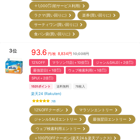
＋1,000㌽(初サービス利用)
ラクマ(買い回りに)
楽券(買い回りに)
サーティワン(買い回りに)
食パン袋(買い回りに)
3
93.6
位
8,834
円
10,038円
円/枚
12%OFF
マラソン11店(＋10倍㌽)
ジャンルSALE(＋2倍㌽)
最強翌日(＋1倍㌽)
ウェブ検索利用(＋1倍㌽)
SPU(＋2倍㌽)
1531
ポイント
送料無料
78
枚入
楽天24 (Rakuten)
7
件
12%OFFクーポン
マラソンエントリー
ジャンルSALEエントリー
最強翌日エントリー
ウェブ検索利用エントリー
＋100円OFFクーポン(楽天24＆楽天ブックス)