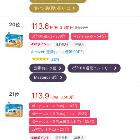
食パン袋(買い回りに)
20
113.6
位
3,381
円
3,559円
円/枚
d㌽10%還元(＋338㌽)
Mastercard(＋54㌽)
428
ポイント
送料無料
26
枚入
Amazon 定期おトク便(5%OFF)
237
件
定期おトク便
d㌽10%還元エントリー
Mastercard㌽
21
113.9
位
3,500
円
円/枚
ボーナスストアPlus(＋5%㌽)
ボーナスストアPlusさらに(＋2%㌽)
ボーナスストアPlus優良ストア(＋3%㌽)
LYPプレミアム(＋2%㌽)
539
ポイント
送料無料
26
枚入