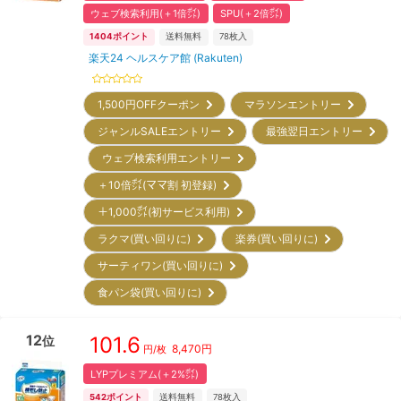
ウェブ検索利用(＋1倍㌽)
SPU(＋2倍㌽)
1404
ポイント
送料無料
78
枚入
楽天24 ヘルスケア館 (Rakuten)
1,500円OFFクーポン
マラソンエントリー
ジャンルSALEエントリー
最強翌日エントリー
ウェブ検索利用エントリー
＋10倍㌽(ママ割 初登録)
＋1,000㌽(初サービス利用)
ラクマ(買い回りに)
楽券(買い回りに)
サーティワン(買い回りに)
食パン袋(買い回りに)
12
101.6
位
8,470
円
円/枚
LYPプレミアム(＋2%㌽)
542
ポイント
送料無料
78
枚入