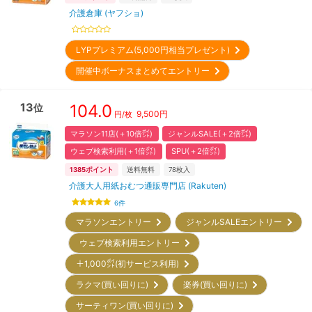
介護倉庫 (ヤフショ)
LYPプレミアム(5,000円相当プレゼント)
開催中ボーナスまとめてエントリー
13
104.0
位
9,500
円
円/枚
マラソン11店(＋10倍㌽)
ジャンルSALE(＋2倍㌽)
ウェブ検索利用(＋1倍㌽)
SPU(＋2倍㌽)
1385
ポイント
送料無料
78
枚入
介護大人用紙おむつ通販専門店 (Rakuten)
6
件
マラソンエントリー
ジャンルSALEエントリー
ウェブ検索利用エントリー
＋1,000㌽(初サービス利用)
ラクマ(買い回りに)
楽券(買い回りに)
サーティワン(買い回りに)