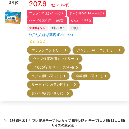
34
207.6
位
2,357
円
円/枚
マラソン11店(＋10倍㌽)
ジャンルSALE(＋2倍㌽)
ウェブ検索利用(＋1倍㌽)
SPU(＋2倍㌽)
338
ポイント
送料680円
13
枚入
神戸たんぽぽ薬房 (Rakuten)
マラソンエントリー
ジャンルSALEエントリー
ウェブ検索利用エントリー
＋1,000㌽(初サービス利用)
ラクマ(買い回りに)
楽券(買い回りに)
サーティワン(買い回りに)
食パン袋(買い回りに)
＼
【86.9円/枚】リフレ 簡単テープ止めタイプ 横モレ防止 テープ(大人用) L(大人用)
サイズ
の最安値 ／