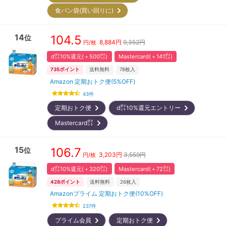
食パン袋(買い回りに)
14
104.5
位
8,884
円
9,352円
円/枚
d㌽10%還元(＋500㌽)
Mastercard(＋141㌽)
735
ポイント
送料無料
78
枚入
Amazon 定期おトク便(5%OFF)
43
件
定期おトク便
d㌽10%還元エントリー
Mastercard㌽
15
106.7
位
3,203
円
3,559円
円/枚
d㌽10%還元(＋320㌽)
Mastercard(＋72㌽)
428
ポイント
送料無料
26
枚入
Amazonプライム 定期おトク便(10%OFF)
237
件
プライム会員
定期おトク便