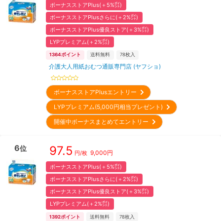
ボーナスストアPlus(＋5%㌽)
ボーナスストアPlusさらに(＋2%㌽)
ボーナスストアPlus優良ストア(＋3%㌽)
LYPプレミアム(＋2%㌽)
1364
ポイント
送料無料
78
枚入
介護大人用紙おむつ通販専門店 (ヤフショ)
ボーナスストアPlusエントリー
LYPプレミアム(5,000円相当プレゼント)
開催中ボーナスまとめてエントリー
6
97.5
位
9,000
円
円/枚
ボーナスストアPlus(＋5%㌽)
ボーナスストアPlusさらに(＋2%㌽)
ボーナスストアPlus優良ストア(＋3%㌽)
LYPプレミアム(＋2%㌽)
1392
ポイント
送料無料
78
枚入