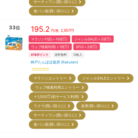
サーティワン(買い回りに)
食パン袋(買い回りに)
33
195.2
位
2,957
円
円/枚
マラソン11店(＋10倍㌽)
ジャンルSALE(＋2倍㌽)
ウェブ検索利用(＋1倍㌽)
SPU(＋2倍㌽)
419
ポイント
送料無料
13
枚入
神戸たんぽぽ薬房 (Rakuten)
マラソンエントリー
ジャンルSALEエントリー
ウェブ検索利用エントリー
＋1,000㌽(初サービス利用)
ラクマ(買い回りに)
楽券(買い回りに)
サーティワン(買い回りに)
食パン袋(買い回りに)