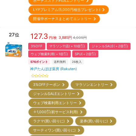
ボーナスストアPlusエントリー
LYPプレミアム(5,000円相当プレゼント)
開催中ボーナスまとめてエントリー
27
127.3
位
3,885
円
4,005円
円/枚
3%OFF
マラソン11店(＋10倍㌽)
ジャンルSALE(＋2倍㌽)
ウェブ検索利用(＋1倍㌽)
SPU(＋2倍㌽)
576
ポイント
送料無料
26
枚入
神戸たんぽぽ薬房 (Rakuten)
3%OFFクーポン
マラソンエントリー
ジャンルSALEエントリー
ウェブ検索利用エントリー
＋1,000㌽(初サービス利用)
ラクマ(買い回りに)
楽券(買い回りに)
サーティワン(買い回りに)