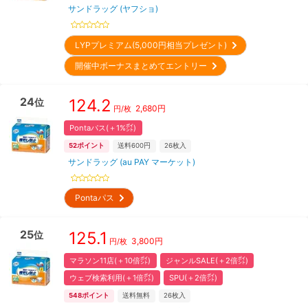
サンドラッグ (ヤフショ)
LYPプレミアム(5,000円相当プレゼント)
開催中ボーナスまとめてエントリー
24
124.2
位
2,680
円
円/枚
Pontaパス(＋1%㌽)
52
ポイント
送料600円
26
枚入
サンドラッグ (au PAY マーケット)
Pontaパス
25
125.1
位
3,800
円
円/枚
マラソン11店(＋10倍㌽)
ジャンルSALE(＋2倍㌽)
ウェブ検索利用(＋1倍㌽)
SPU(＋2倍㌽)
548
ポイント
送料無料
26
枚入