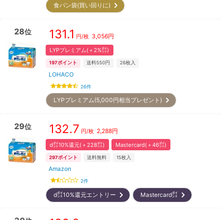
食パン袋(買い回りに)
28
131.1
位
3,056
円
円/枚
LYPプレミアム(＋2%㌽)
197
ポイント
送料550円
26
枚入
LOHACO
26
件
LYPプレミアム(5,000円相当プレゼント)
29
132.7
位
2,288
円
円/枚
d㌽10%還元(＋228㌽)
Mastercard(＋46㌽)
297
ポイント
送料無料
15
枚入
Amazon
2
件
d㌽10%還元エントリー
Mastercard㌽