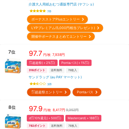
介護大人用紙おむつ通販専門店 (ヤフショ)
7
件
ボーナスストアPlusエントリー
LYPプレミアム(5,000円相当プレゼント)
開催中ボーナスまとめてエントリー
7
97.7
位
7,938
円
円/枚
㌽超超祭(＋2%㌽)
Pontaパス(＋1%㌽)
316
ポイント
送料無料
78
枚入
サンドラッグ (au PAY マーケット)
3
件
㌽超超祭エントリー
Pontaパス
8
97.9
位
8,417
円
9,352円
円/枚
d㌽10%還元(＋500㌽)
Mastercard(＋188㌽)
782
ポイント
送料無料
78
枚入