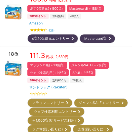
9,352
円
円/枚
d㌽10%還元(＋500㌽)
Mastercard(＋188㌽)
782
ポイント
送料無料
78
枚入
Amazon
43
件
d㌽10%還元エントリー
Mastercard㌽
18
111.3
位
2,680
円
円/枚
マラソン11店(＋10倍㌽)
ジャンルSALE(＋2倍㌽)
ウェブ検索利用(＋1倍㌽)
SPU(＋2倍㌽)
386
ポイント
送料600円
26
枚入
サンドラッグ (Rakuten)
マラソンエントリー
ジャンルSALEエントリー
ウェブ検索利用エントリー
＋1,000㌽(初サービス利用)
ラクマ(買い回りに)
楽券(買い回りに)