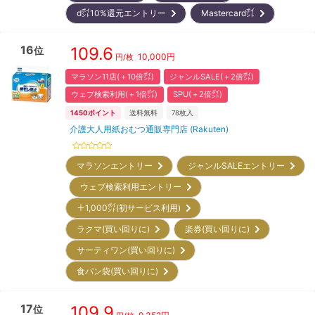
d㌽10%還元エントリー
Mastercard㌽
16
109.6
位
10,000
円
円/枚
マラソン11店(＋10倍㌽)
ジャンルSALE(＋2倍㌽)
ウェブ検索利用(＋1倍㌽)
SPU(＋2倍㌽)
1450
ポイント
送料無料
78
枚入
介護大人用紙おむつ通販専門店 (Rakuten)
マラソンエントリー
ジャンルSALEエントリー
ウェブ検索利用エントリー
＋1,000㌽(初サービス利用)
ラクマ(買い回りに)
楽券(買い回りに)
サーティワン(買い回りに)
食パン袋(買い回りに)
17
109.9
位