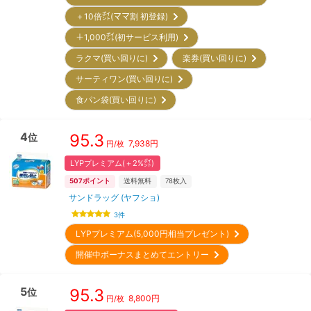
＋10倍㌽(ママ割 初登録)
＋1,000㌽(初サービス利用)
ラクマ(買い回りに)
楽券(買い回りに)
サーティワン(買い回りに)
食パン袋(買い回りに)
4
95.3
位
7,938
円
円/枚
LYPプレミアム(＋2%㌽)
507
ポイント
送料無料
78
枚入
サンドラッグ (ヤフショ)
3
件
LYPプレミアム(5,000円相当プレゼント)
開催中ボーナスまとめてエントリー
5
95.3
位
8,800
円
円/枚