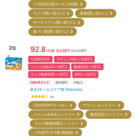
＋1,000㌽(初サービス利用)
ラクマ(買い回りに)
楽券(買い回りに)
サーティワン(買い回りに)
食パン袋(買い回りに)
2
92.8
位
8,538
円
10,038円
円/枚
1,500円OFF
マラソン11店(＋10倍㌽)
ジャンルSALE(＋2倍㌽)
最強翌日(＋1倍㌽)
ウェブ検索利用(＋1倍㌽)
SPU(＋2倍㌽)
1301
ポイント
送料無料
78
枚入
楽天24 ヘルスケア館 (Rakuten)
1
件
1,500円OFFクーポン
マラソンエントリー
ジャンルSALEエントリー
最強翌日エントリー
ウェブ検索利用エントリー
＋10倍㌽(ママ割 初登録)