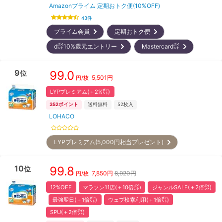
Amazonプライム 定期おトク便(10%OFF)
43
件
プライム会員
定期おトク便
d㌽10%還元エントリー
Mastercard㌽
9
99.0
位
5,501
円
円/枚
LYPプレミアム(＋2%㌽)
352
ポイント
送料無料
52
枚入
LOHACO
LYPプレミアム(5,000円相当プレゼント)
10
99.8
位
7,850
円
8,920円
円/枚
12%OFF
マラソン11店(＋10倍㌽)
ジャンルSALE(＋2倍㌽)
最強翌日(＋1倍㌽)
ウェブ検索利用(＋1倍㌽)
SPU(＋2倍㌽)