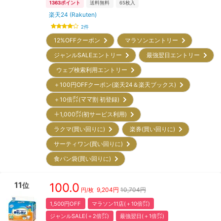
1363
ポイント
送料無料
65
枚入
楽天24 (Rakuten)
2
件
12%OFFクーポン
マラソンエントリー
ジャンルSALEエントリー
最強翌日エントリー
ウェブ検索利用エントリー
＋100円OFFクーポン(楽天24＆楽天ブックス)
＋10倍㌽(ママ割 初登録)
＋1,000㌽(初サービス利用)
ラクマ(買い回りに)
楽券(買い回りに)
サーティワン(買い回りに)
食パン袋(買い回りに)
11
100.0
位
9,204
円
10,704円
円/枚
1,500円OFF
マラソン11店(＋10倍㌽)
ジャンルSALE(＋2倍㌽)
最強翌日(＋1倍㌽)