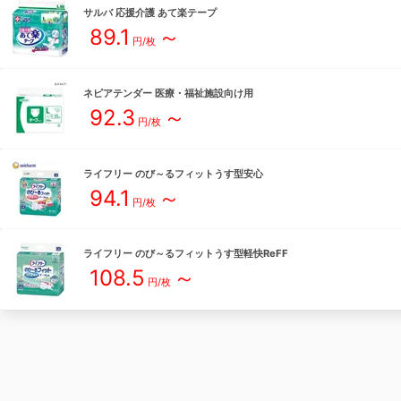
サルバ
応援介護 あて楽テープ
89.1
～
円/枚
ネピアテンダー
医療・福祉施設向け用
92.3
～
円/枚
ライフリー
のび～るフィットうす型安心
94.1
～
円/枚
ライフリー
のび～るフィットうす型軽快ReFF
108.5
～
円/枚