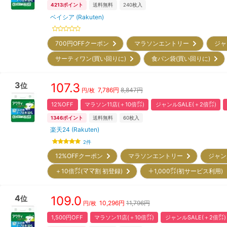
4213
ポイント
送料無料
240
枚入
ベイシア (Rakuten)
700円OFFクーポン
マラソンエントリー
ジャ
サーティワン(買い回りに)
食パン袋(買い回りに)
3
107.3
位
7,786
円
8,847円
円/枚
12%OFF
マラソン11店(＋10倍㌽)
ジャンルSALE(＋2倍㌽)
1346
ポイント
送料無料
60
枚入
楽天24 (Rakuten)
2
件
12%OFFクーポン
マラソンエントリー
ジャン
＋10倍㌽(ママ割 初登録)
＋1,000㌽(初サービス利用
4
109.0
位
10,296
円
11,796円
円/枚
1,500円OFF
マラソン11店(＋10倍㌽)
ジャンルSALE(＋2倍㌽)