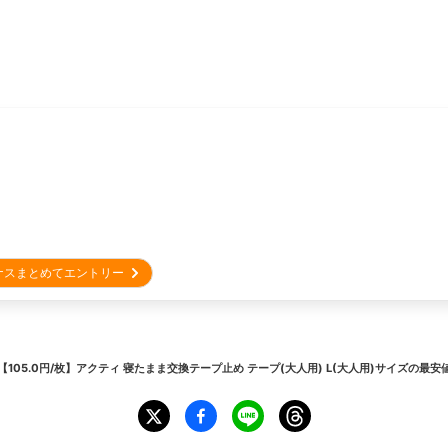
ナスまとめてエントリー
【105.0円/枚】アクティ 寝たまま交換テープ止め テープ(大人用) L(大人用)サイズ
の最安値