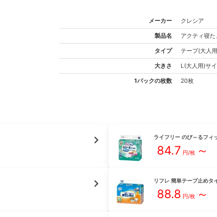
メーカー
クレシア
製品名
アクティ
寝た
タイプ
テープ(大人用
大きさ
L(大人用)
サイ
1パックの枚数
20枚
ライフリー
のび～るフィ
84.7
～
円/枚
リフレ
簡単テープ止めタイ
88.8
～
円/枚