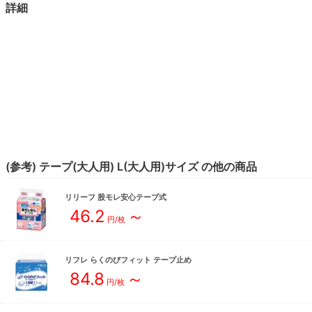
詳細
(参考)
テープ(大人用)
L(大人用)
サイズ
の他の商品
リリーフ
股モレ安心テープ式
46.2
～
円/枚
リフレ
らくのびフィット テープ止め
84.8
～
円/枚