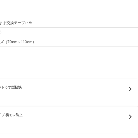
まま交換テープ止め
)
ズ
（
70cm～110cm
）
ットうす型軽快
プ 横モレ防止