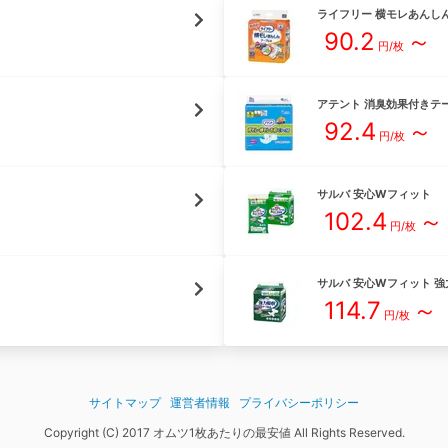
ライフリー
横モレあんし
90.2
～
円/枚
アテント
消臭効果付きテ
92.4
～
円/枚
サルバ
安心Wフィット
102.4
～
円/枚
サルバ
安心Wフィット 
114.7
～
円/枚
サイトマップ
運営者情報
プライバシーポリシー
Copyright (C) 2017 オムツ1枚あたりの最安値 All Rights Reserved.