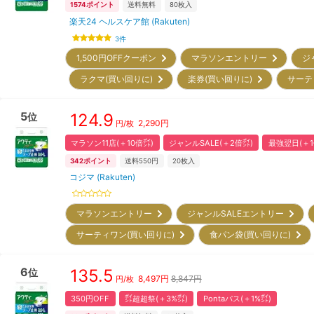
1574
ポイント
送料無料
80
枚入
楽天24 ヘルスケア館 (Rakuten)
3
件
1,500円OFFクーポン
マラソンエントリー
ジ
ラクマ(買い回りに)
楽券(買い回りに)
サーテ
5
124.9
位
2,290
円
円/枚
マラソン11店(＋10倍㌽)
ジャンルSALE(＋2倍㌽)
最強翌日(＋1
342
ポイント
送料550円
20
枚入
コジマ (Rakuten)
マラソンエントリー
ジャンルSALEエントリー
サーティワン(買い回りに)
食パン袋(買い回りに)
6
135.5
位
8,497
円
8,847円
円/枚
350円OFF
㌽超超祭(＋3%㌽)
Pontaパス(＋1%㌽)