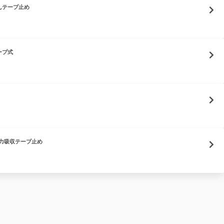
んテープ止め
ープ式
強力吸収テープ止め