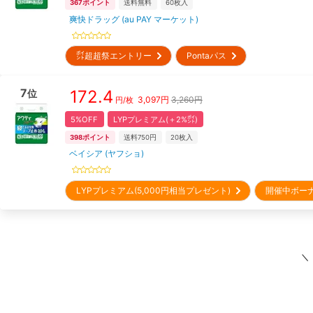
367
ポイント
送料無料
60
枚入
爽快ドラッグ (au PAY マーケット)
㌽超超祭エントリー
Pontaパス
7
172.4
位
3,097
円
3,260円
円/枚
5%OFF
LYPプレミアム(＋2%㌽)
398
ポイント
送料750円
20
枚入
ベイシア (ヤフショ)
LYPプレミアム(5,000円相当プレゼント)
開催中ボー
＼