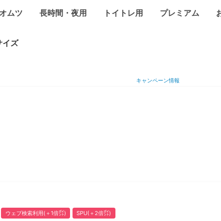
オムツ
長時間・夜用
トイトレ用
プレミアム
サイズ
キャンペーン情報
ウェブ検索利用(＋1倍㌽)
SPU(＋2倍㌽)