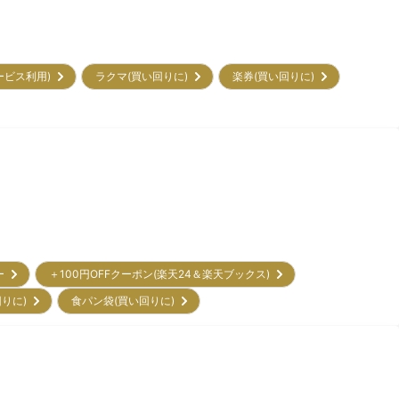
サービス利用)
ラクマ(買い回りに)
楽券(買い回りに)
リー
＋100円OFFクーポン(楽天24＆楽天ブックス)
回りに)
食パン袋(買い回りに)