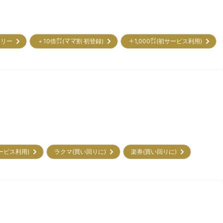
トリー
＋10倍㌽(ママ割 初登録)
＋1,000㌽(初サービス利用)
サービス利用)
ラクマ(買い回りに)
楽券(買い回りに)