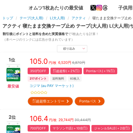
オムツ1枚あたりの最安値
子供用
トップ
テープ(大人用)
L(大人用)
アクティ
寝たまま交換テープ止め
アクティ
寝たまま交換テープ止め
テープ(大人用)
L(大人用)
割引後にポイントと送料を含めた実質価格で
で1枚あたりを計算！
（本ページのリンクには広告が含まれています）
絞り込み
1
105.0
位
6,520
円
6,870円
円/枚
350円OFF
㌽超超祭(＋2%㌽)
Pontaパス(＋1%㌽)
217
ポイント
送料無料
60
枚入
コジマ (au PAY マーケット)
最安値
㌽超超祭エントリー
Pontaパス
2
106.4
位
29,744
円
30,444円
円/枚
700円OFF
マラソン11店(＋10倍㌽)
ジャンルSALE(＋2倍㌽)