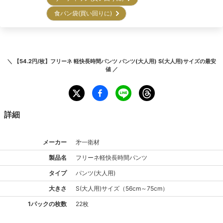
食パン袋(買い回りに)
＼
【54.2円/枚】フリーネ 軽快長時間パンツ パンツ(大人用) S(大人用)サイズ
の最安
値 ／
詳細
メーカー
㐧一衛材
製品名
フリーネ
軽快長時間パンツ
タイプ
パンツ(大人用)
大きさ
S(大人用)
サイズ
（
56cm～75cm
）
1パックの枚数
22枚