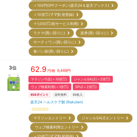
＋100円OFFクーポン(楽天24＆楽天ブックス)
＋10倍㌽(ママ割 初登録)
＋1,000㌽(初サービス利用)
ラクマ(買い回りに)
楽券(買い回りに)
サーティワン(買い回りに)
食パン袋(買い回りに)
3
62.9
位
6,469
円
円/枚
マラソン11店(＋10倍㌽)
ジャンルSALE(＋2倍㌽)
ウェブ検索利用(＋1倍㌽)
SPU(＋2倍㌽)
934
ポイント
送料無料
88
枚入
楽天24 ヘルスケア館 (Rakuten)
マラソンエントリー
ジャンルSALEエントリー
ウェブ検索利用エントリー
＋10倍㌽(ママ割 初登録)