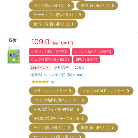
ラクマ(買い回りに)
楽券(買い回りに)
サーティワン(買い回りに)
食パン袋(買い回りに)
6
109.0
位
1,901
円
円/枚
マラソン11店(＋10倍㌽)
ジャンルSALE(＋2倍㌽)
ウェブ検索利用(＋1倍㌽)
SPU(＋2倍㌽)
274
ポイント
送料770円
22
枚入
楽天24 ヘルスケア館 (Rakuten)
1
件
マラソンエントリー
ジャンルSALEエントリー
ウェブ検索利用エントリー
＋10倍㌽(ママ割 初登録)
＋1,000㌽(初サービス利用)
ラクマ(買い回りに)
楽券(買い回りに)
サーティワン(買い回りに)