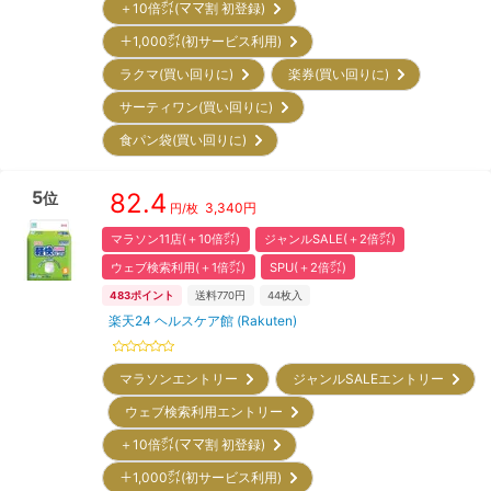
＋10倍㌽(ママ割 初登録)
＋1,000㌽(初サービス利用)
ラクマ(買い回りに)
楽券(買い回りに)
サーティワン(買い回りに)
食パン袋(買い回りに)
5
82.4
位
3,340
円
円/枚
マラソン11店(＋10倍㌽)
ジャンルSALE(＋2倍㌽)
ウェブ検索利用(＋1倍㌽)
SPU(＋2倍㌽)
483
ポイント
送料770円
44
枚入
楽天24 ヘルスケア館 (Rakuten)
マラソンエントリー
ジャンルSALEエントリー
ウェブ検索利用エントリー
＋10倍㌽(ママ割 初登録)
＋1,000㌽(初サービス利用)