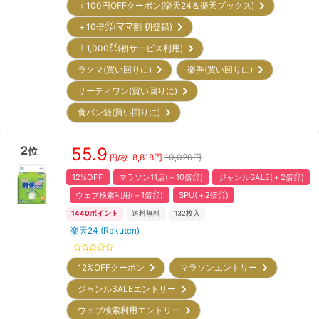
＋100円OFFクーポン(楽天24＆楽天ブックス)
＋10倍㌽(ママ割 初登録)
＋1,000㌽(初サービス利用)
ラクマ(買い回りに)
楽券(買い回りに)
サーティワン(買い回りに)
食パン袋(買い回りに)
2
55.9
位
8,818
円
10,020円
円/枚
12%OFF
マラソン11店(＋10倍㌽)
ジャンルSALE(＋2倍㌽)
ウェブ検索利用(＋1倍㌽)
SPU(＋2倍㌽)
1440
ポイント
送料無料
132
枚入
楽天24 (Rakuten)
12%OFFクーポン
マラソンエントリー
ジャンルSALEエントリー
ウェブ検索利用エントリー