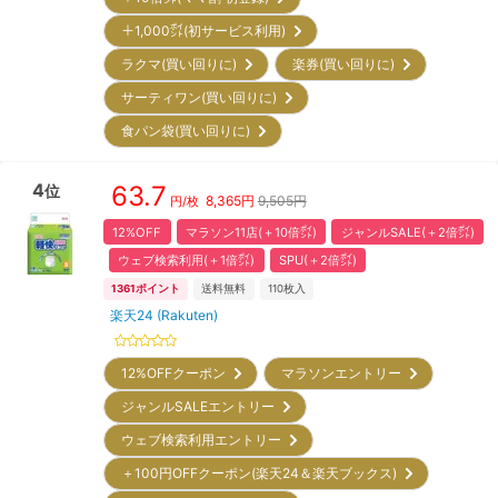
＋1,000㌽(初サービス利用)
ラクマ(買い回りに)
楽券(買い回りに)
サーティワン(買い回りに)
食パン袋(買い回りに)
4
63.7
位
8,365
円
9,505円
円/枚
12%OFF
マラソン11店(＋10倍㌽)
ジャンルSALE(＋2倍㌽)
ウェブ検索利用(＋1倍㌽)
SPU(＋2倍㌽)
1361
ポイント
送料無料
110
枚入
楽天24 (Rakuten)
12%OFFクーポン
マラソンエントリー
ジャンルSALEエントリー
ウェブ検索利用エントリー
＋100円OFFクーポン(楽天24＆楽天ブックス)