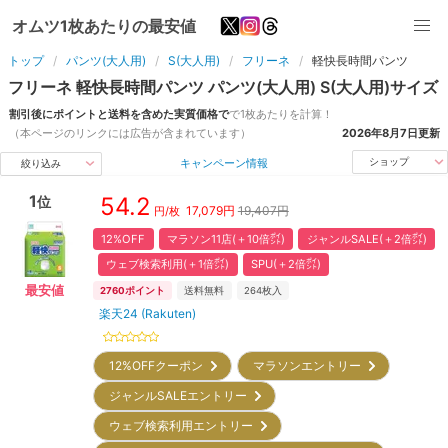
オムツ1枚あたりの最安値
トップ
パンツ(大人用)
S(大人用)
フリーネ
軽快長時間パンツ
フリーネ
軽快長時間パンツ
パンツ(大人用)
S(大人用)
サイズ
割引後にポイントと送料を含めた実質価格で
で1枚あたりを計算！
（本ページのリンクには広告が含まれています）
2026年8月7日
更新
キャンペーン情報
ショップ
絞り込み
1
54.2
位
17,079
円
19,407円
円/枚
12%OFF
マラソン11店(＋10倍㌽)
ジャンルSALE(＋2倍㌽)
ウェブ検索利用(＋1倍㌽)
SPU(＋2倍㌽)
最安値
2760
ポイント
送料無料
264
枚入
楽天24 (Rakuten)
12%OFFクーポン
マラソンエントリー
ジャンルSALEエントリー
ウェブ検索利用エントリー