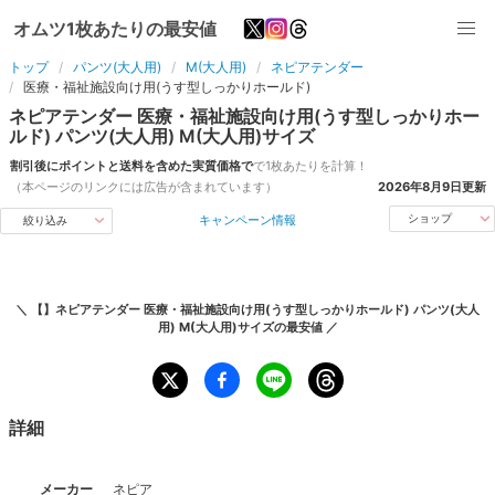
オムツ1枚あたりの最安値
トップ
パンツ(大人用)
M(大人用)
ネピアテンダー
医療・福祉施設向け用(うす型しっかりホールド)
ネピアテンダー
医療・福祉施設向け用(うす型しっかりホー
ルド)
パンツ(大人用)
M(大人用)
サイズ
割引後にポイントと送料を含めた実質価格で
で1枚あたりを計算！
（本ページのリンクには広告が含まれています）
2026年8月9日
更新
キャンペーン情報
ショップ
絞り込み
＼
【】ネピアテンダー 医療・福祉施設向け用(うす型しっかりホールド) パンツ(大人
用) M(大人用)サイズ
の最安値 ／
詳細
メーカー
ネピア