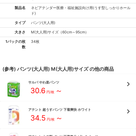
製品名
ネピアテンダー
医療・福祉施設向け用(うす型しっかりホール
ド)
タイプ
パンツ(大人用)
大きさ
M(大人用)
サイズ
（
60cm～95cm
）
1パックの枚
34枚
数
(参考)
パンツ(大人用)
M(大人用)
サイズ
の他の商品
サルバ
やわ楽パンツ
30.6
～
円/枚
アテント
超うすパンツ 下着爽快 ホワイト
34.5
～
円/枚