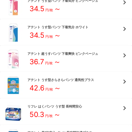
アテント
うす型パンツ 下着気分 ピンクベージュ
34.5
～
円/枚
アテント
うす型パンツ 下着気分 ホワイト
34.5
～
円/枚
アテント
超うすパンツ 下着爽快 ピンクベージュ
36.7
～
円/枚
アテント
うす型さらさらパンツ 通気性プラス
42.6
～
円/枚
リフレ
はくパンツ うす型 長時間安心
50.3
～
円/枚