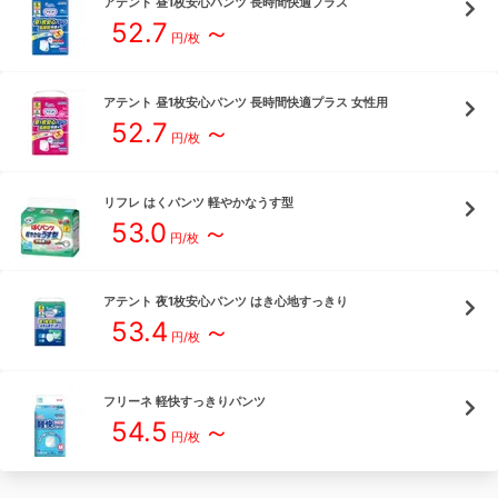
アテント
昼1枚安心パンツ 長時間快適プラス
52.7
～
円/枚
アテント
昼1枚安心パンツ 長時間快適プラス 女性用
52.7
～
円/枚
リフレ
はくパンツ 軽やかなうす型
53.0
～
円/枚
アテント
夜1枚安心パンツ はき心地すっきり
53.4
～
円/枚
フリーネ
軽快すっきりパンツ
54.5
～
円/枚