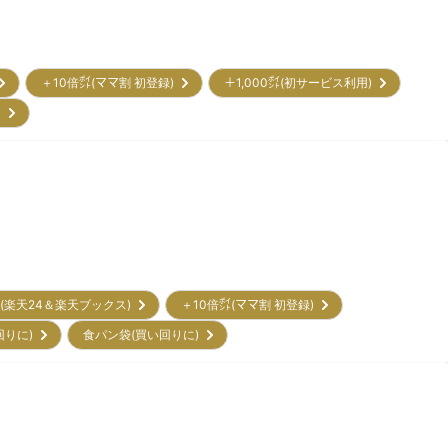
＋10倍㌽(ママ割 初登録)
＋1,000㌽(初サービス利用)
)
ン(楽天24＆楽天ブックス)
＋10倍㌽(ママ割 初登録)
回りに)
食パン袋(買い回りに)