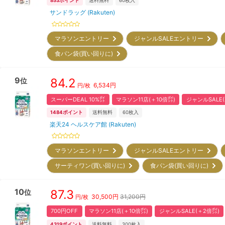
853
ポイント
送料無料
60
枚入
サンドラッグ (Rakuten)
マラソンエントリー
ジャンルSALEエントリー
食パン袋(買い回りに)
9
84.2
位
6,534
円
円/枚
スーパーDEAL 10%㌽
マラソン11店(＋10倍㌽)
ジャンルSALE(
1484
ポイント
送料無料
60
枚入
楽天24 ヘルスケア館 (Rakuten)
マラソンエントリー
ジャンルSALEエントリー
サーティワン(買い回りに)
食パン袋(買い回りに)
10
87.3
位
30,500
円
31,200円
円/枚
700円OFF
マラソン11店(＋10倍㌽)
ジャンルSALE(＋2倍㌽)
4319
ポイント
送料無料
300
枚入