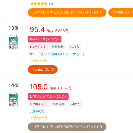
4
件
LYPプレミアム(5,000円相当プレゼント)
開催中ボー
13
95.4
位
5,838
円
円/枚
Pontaパス(＋1%㌽)
116
ポイント
送料無料
60
枚入
サンドラッグ (au PAY マーケット)
Pontaパス
14
105.0
位
6,057
円
円/枚
LYPプレミアム(＋2%㌽)
387
ポイント
送料無料
54
枚入
LOHACO
LYPプレミアム(5,000円相当プレゼント)