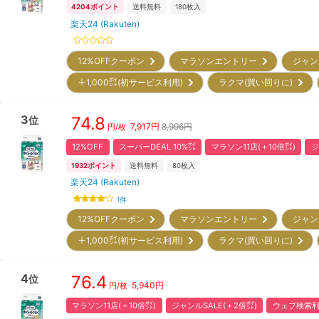
4204
ポイント
送料無料
180
枚入
楽天24 (Rakuten)
12%OFFクーポン
マラソンエントリー
ジャン
＋1,000㌽(初サービス利用)
ラクマ(買い回りに)
3
74.8
位
7,917
円
8,996円
円/枚
12%OFF
スーパーDEAL 10%㌽
マラソン11店(＋10倍㌽)
ジ
1932
ポイント
送料無料
80
枚入
楽天24 (Rakuten)
1
件
12%OFFクーポン
マラソンエントリー
ジャン
＋1,000㌽(初サービス利用)
ラクマ(買い回りに)
4
76.4
位
5,940
円
円/枚
マラソン11店(＋10倍㌽)
ジャンルSALE(＋2倍㌽)
ウェブ検索利