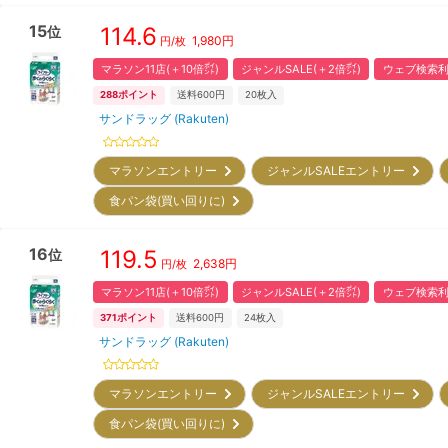
15
114.6
位
1,980
円
円/枚
マラソン11店(＋10倍㌽)
ジャンルSALE(＋2倍㌽)
ウェブ検索利
288
ポイント
送料600円
20
枚入
サンドラッグ (Rakuten)
マラソンエントリー
ジャンルSALEエントリー
食パン袋(買い回りに)
16
119.5
位
2,638
円
円/枚
マラソン11店(＋10倍㌽)
ジャンルSALE(＋2倍㌽)
ウェブ検索利
371
ポイント
送料600円
24
枚入
サンドラッグ (Rakuten)
マラソンエントリー
ジャンルSALEエントリー
食パン袋(買い回りに)