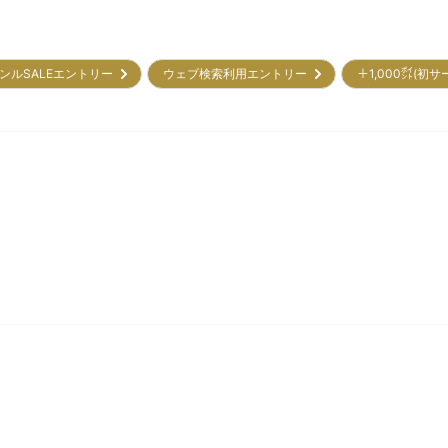
ンルSALEエントリー
ウェブ検索利用エントリー
＋1,000㌽(初