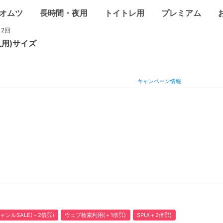
オムツ
長時間・夜用
トイトレ用
プレミアム
2回
用)
サイズ
キャンペーン情報
ャンルSALE(＋2倍㌽)
ウェブ検索利用(＋1倍㌽)
SPU(＋2倍㌽)