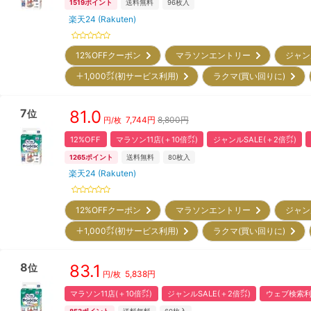
1519
ポイント
送料無料
96
枚入
楽天24 (Rakuten)
12%OFFクーポン
マラソンエントリー
ジャン
＋1,000㌽(初サービス利用)
ラクマ(買い回りに)
7
81.0
位
7,744
円
8,800円
円/枚
12%OFF
マラソン11店(＋10倍㌽)
ジャンルSALE(＋2倍㌽)
1265
ポイント
送料無料
80
枚入
楽天24 (Rakuten)
12%OFFクーポン
マラソンエントリー
ジャン
＋1,000㌽(初サービス利用)
ラクマ(買い回りに)
8
83.1
位
5,838
円
円/枚
マラソン11店(＋10倍㌽)
ジャンルSALE(＋2倍㌽)
ウェブ検索利