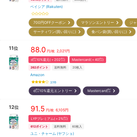
ベイシア (Rakuten)
700円OFFクーポン
マラソンエントリー
ジャ
サーティワン(買い回りに)
食パン袋(買い回りに)
11
88.0
位
2,021
円
円/枚
d㌽10%還元(＋202㌽)
Mastercard(＋40㌽)
262
ポイント
送料無料
20
枚入
Amazon
37
件
d㌽10%還元エントリー
Mastercard㌽
12
91.5
位
6,105
円
円/枚
LYPプレミアム(＋2%㌽)
612
ポイント
送料無料
60
枚入
ユニ・チャーム (ヤフショ)