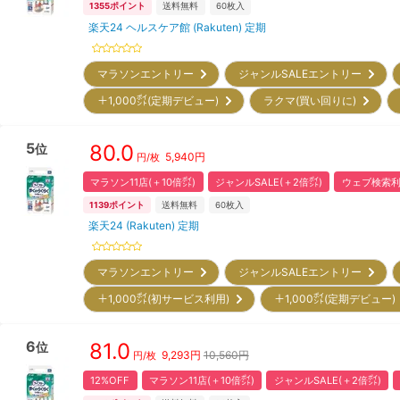
1355
ポイント
送料無料
60
枚入
楽天24 ヘルスケア館 (Rakuten) 定期
マラソンエントリー
ジャンルSALEエントリー
＋1,000㌽(定期デビュー)
ラクマ(買い回りに)
5
80.0
位
5,940
円
円/枚
マラソン11店(＋10倍㌽)
ジャンルSALE(＋2倍㌽)
ウェブ検索利
1139
ポイント
送料無料
60
枚入
楽天24 (Rakuten) 定期
マラソンエントリー
ジャンルSALEエントリー
＋1,000㌽(初サービス利用)
＋1,000㌽(定期デビュー
6
81.0
位
9,293
円
10,560円
円/枚
12%OFF
マラソン11店(＋10倍㌽)
ジャンルSALE(＋2倍㌽)