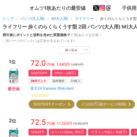
オムツ1枚あたりの最安値
子供用
トップ
パンツ(大人用)
M(大人用)
ライフリー
歩くのらくらくうす型 
ライフリー
歩くのらくらくうす型 2回
パンツ(大人用)
M(大人
割引後にポイントと送料を含めた実質価格で
で1枚あたりを計算！
（本ページのリンクには広告が含まれています）
絞り込み
1
72.0
位
1,480
円
1,980円
円/枚
500円OFF
SPU(＋2倍㌽)
39
ポイント
送料無料
20
枚入
楽天24 Express (Rakuten)
最安値
500円OFFクーポン
＋1,000㌽(初サービス利用)
2
72.5
位
17,250
円
19,602円
円/枚
12%OFF
スーパーDEAL 10%㌽
マラソン11店(＋10倍㌽)
ジ