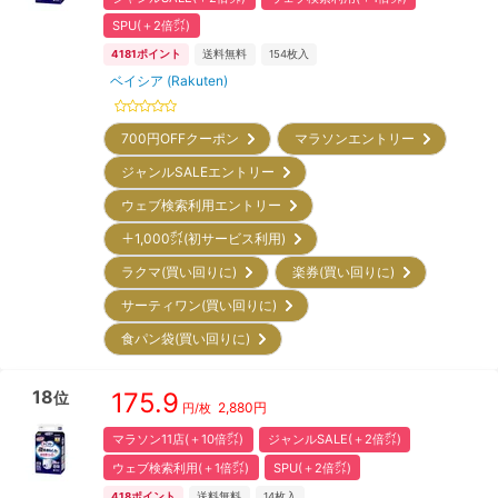
SPU(＋2倍㌽)
4181
ポイント
送料無料
154
枚入
ベイシア (Rakuten)
700円OFFクーポン
マラソンエントリー
ジャンルSALEエントリー
ウェブ検索利用エントリー
＋1,000㌽(初サービス利用)
ラクマ(買い回りに)
楽券(買い回りに)
サーティワン(買い回りに)
食パン袋(買い回りに)
18
175.9
位
2,880
円
円/枚
マラソン11店(＋10倍㌽)
ジャンルSALE(＋2倍㌽)
ウェブ検索利用(＋1倍㌽)
SPU(＋2倍㌽)
418
ポイント
送料無料
14
枚入