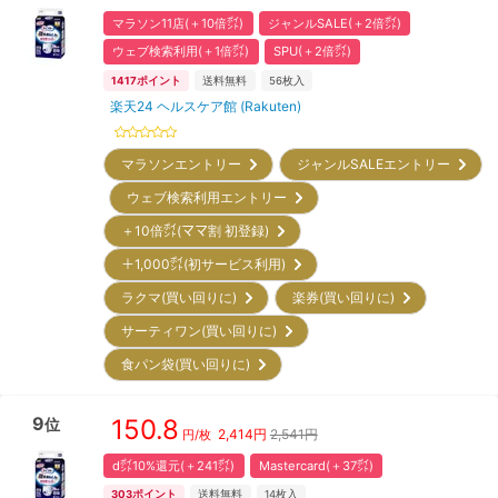
マラソン11店(＋10倍㌽)
ジャンルSALE(＋2倍㌽)
ウェブ検索利用(＋1倍㌽)
SPU(＋2倍㌽)
1417
ポイント
送料無料
56
枚入
楽天24 ヘルスケア館 (Rakuten)
マラソンエントリー
ジャンルSALEエントリー
ウェブ検索利用エントリー
＋10倍㌽(ママ割 初登録)
＋1,000㌽(初サービス利用)
ラクマ(買い回りに)
楽券(買い回りに)
サーティワン(買い回りに)
食パン袋(買い回りに)
9
150.8
位
2,414
円
2,541円
円/枚
d㌽10%還元(＋241㌽)
Mastercard(＋37㌽)
303
ポイント
送料無料
14
枚入