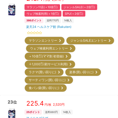
マラソン11店(＋10倍㌽)
ジャンルSALE(＋2倍㌽)
ウェブ検索利用(＋1倍㌽)
SPU(＋2倍㌽)
386
ポイント
送料770円
14
枚入
楽天24 ヘルスケア館 (Rakuten)
マラソンエントリー
ジャンルSALEエントリー
ウェブ検索利用エントリー
＋10倍㌽(ママ割 初登録)
＋1,000㌽(初サービス利用)
ラクマ(買い回りに)
楽券(買い回りに)
サーティワン(買い回りに)
食パン袋(買い回りに)
23
225.4
位
2,520
円
円/枚
25
ポイント
送料660円
14
枚入