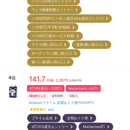
ジャンルSALEエントリー
ウェブ検索利用エントリー
＋100円OFFクーポン(楽天24＆楽天ブックス)
＋10倍㌽(ママ割 初登録)
＋1,000㌽(初サービス利用)
ラクマ(買い回りに)
楽券(買い回りに)
サーティワン(買い回りに)
食パン袋(買い回りに)
4
141.7
位
2,287
円
2,541円
円/枚
d㌽10%還元(＋228㌽)
Mastercard(＋50㌽)
303
ポイント
送料無料
14
枚入
Amazonプライム 定期おトク便(10%OFF)
40
件
プライム会員
定期おトク便
d㌽10%還元エントリー
Mastercard㌽