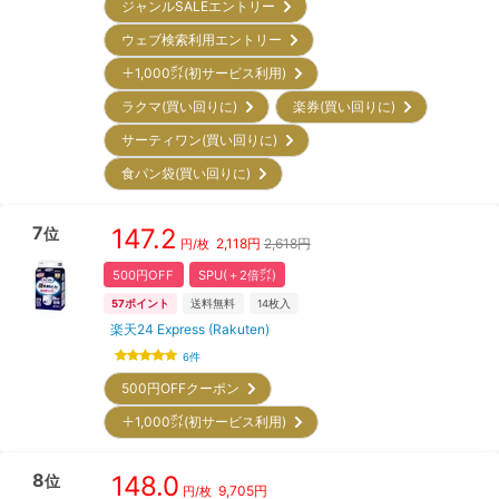
ジャンルSALEエントリー
ウェブ検索利用エントリー
＋1,000㌽(初サービス利用)
ラクマ(買い回りに)
楽券(買い回りに)
サーティワン(買い回りに)
食パン袋(買い回りに)
7
147.2
位
2,118
円
2,618円
円/枚
500円OFF
SPU(＋2倍㌽)
57
ポイント
送料無料
14
枚入
楽天24 Express (Rakuten)
6
件
500円OFFクーポン
＋1,000㌽(初サービス利用)
8
148.0
位
9,705
円
円/枚