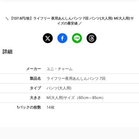
＼
【137.6円/枚】ライフリー 夜用あんしんパンツ 7回 パンツ(大人用) M(大人用)サ
イズ
の最安値 ／
詳細
メーカー
ユニ・チャーム
製品名
ライフリー
夜用あんしんパンツ 7回
タイプ
パンツ(大人用)
大きさ
M(大人用)
サイズ
（
60cm～85cm
）
1パックの枚数
14枚