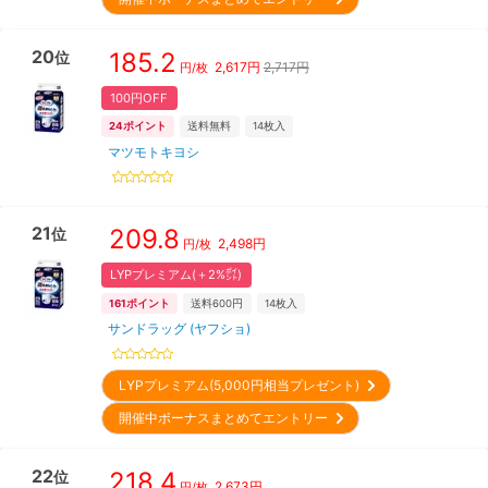
20
185.2
位
2,617
円
2,717円
円/枚
100円OFF
24
ポイント
送料無料
14
枚入
マツモトキヨシ
21
209.8
位
2,498
円
円/枚
LYPプレミアム(＋2%㌽)
161
ポイント
送料600円
14
枚入
サンドラッグ (ヤフショ)
LYPプレミアム(5,000円相当プレゼント)
開催中ボーナスまとめてエントリー
22
218.4
位
2,673
円
円/枚