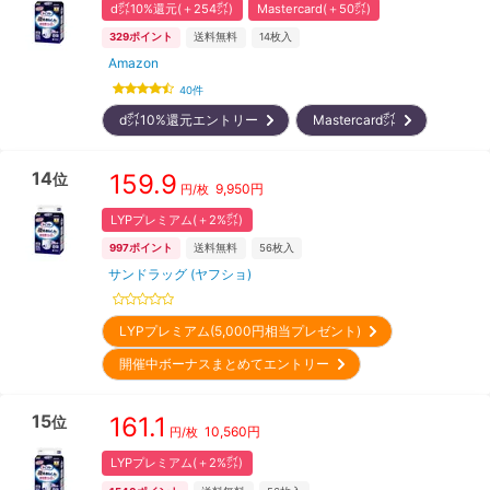
d㌽10%還元(＋254㌽)
Mastercard(＋50㌽)
329
ポイント
送料無料
14
枚入
Amazon
40
件
d㌽10%還元エントリー
Mastercard㌽
14
159.9
位
9,950
円
円/枚
LYPプレミアム(＋2%㌽)
997
ポイント
送料無料
56
枚入
サンドラッグ (ヤフショ)
LYPプレミアム(5,000円相当プレゼント)
開催中ボーナスまとめてエントリー
15
161.1
位
10,560
円
円/枚
LYPプレミアム(＋2%㌽)