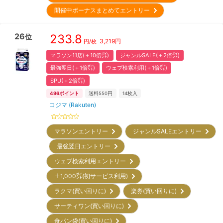
開催中ボーナスまとめてエントリー
26
233.8
位
3,219
円
円/枚
マラソン11店(＋10倍㌽)
ジャンルSALE(＋2倍㌽)
最強翌日(＋1倍㌽)
ウェブ検索利用(＋1倍㌽)
SPU(＋2倍㌽)
496
ポイント
送料550円
14
枚入
コジマ (Rakuten)
マラソンエントリー
ジャンルSALEエントリー
最強翌日エントリー
ウェブ検索利用エントリー
＋1,000㌽(初サービス利用)
ラクマ(買い回りに)
楽券(買い回りに)
サーティワン(買い回りに)
食パン袋(買い回りに)