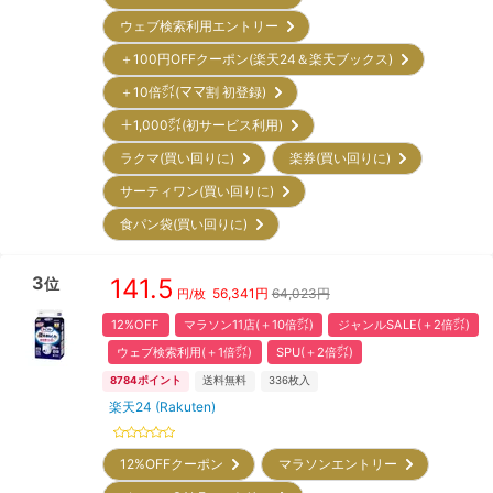
ウェブ検索利用エントリー
＋100円OFFクーポン(楽天24＆楽天ブックス)
＋10倍㌽(ママ割 初登録)
＋1,000㌽(初サービス利用)
ラクマ(買い回りに)
楽券(買い回りに)
サーティワン(買い回りに)
食パン袋(買い回りに)
3
141.5
位
56,341
円
64,023円
円/枚
12%OFF
マラソン11店(＋10倍㌽)
ジャンルSALE(＋2倍㌽)
ウェブ検索利用(＋1倍㌽)
SPU(＋2倍㌽)
8784
ポイント
送料無料
336
枚入
楽天24 (Rakuten)
12%OFFクーポン
マラソンエントリー