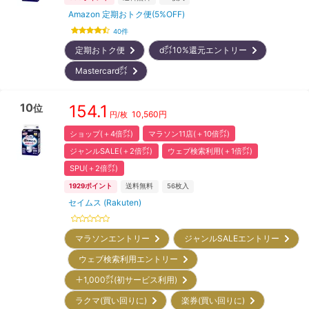
Amazon 定期おトク便(5%OFF)
40
件
定期おトク便
d㌽10%還元エントリー
Mastercard㌽
10
154.1
位
10,560
円
円/枚
ショップ(＋4倍㌽)
マラソン11店(＋10倍㌽)
ジャンルSALE(＋2倍㌽)
ウェブ検索利用(＋1倍㌽)
SPU(＋2倍㌽)
1929
ポイント
送料無料
56
枚入
セイムス (Rakuten)
マラソンエントリー
ジャンルSALEエントリー
ウェブ検索利用エントリー
＋1,000㌽(初サービス利用)
ラクマ(買い回りに)
楽券(買い回りに)