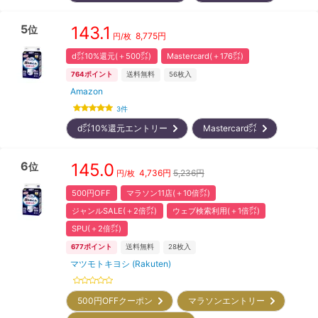
5
143.1
位
8,775
円
円/枚
d㌽10%還元(＋500㌽)
Mastercard(＋176㌽)
764
ポイント
送料無料
56
枚入
Amazon
3
件
d㌽10%還元エントリー
Mastercard㌽
6
145.0
位
4,736
円
5,236円
円/枚
500円OFF
マラソン11店(＋10倍㌽)
ジャンルSALE(＋2倍㌽)
ウェブ検索利用(＋1倍㌽)
SPU(＋2倍㌽)
677
ポイント
送料無料
28
枚入
マツモトキヨシ (Rakuten)
500円OFFクーポン
マラソンエントリー