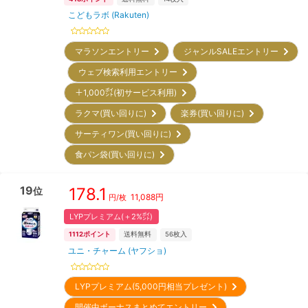
こどもラボ (Rakuten)
マラソンエントリー
ジャンルSALEエントリー
ウェブ検索利用エントリー
＋1,000㌽(初サービス利用)
ラクマ(買い回りに)
楽券(買い回りに)
サーティワン(買い回りに)
食パン袋(買い回りに)
19
178.1
位
11,088
円
円/枚
LYPプレミアム(＋2%㌽)
1112
ポイント
送料無料
56
枚入
ユニ・チャーム (ヤフショ)
LYPプレミアム(5,000円相当プレゼント)
開催中ボーナスまとめてエントリー