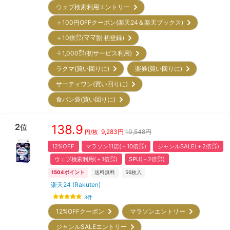
ウェブ検索利用エントリー
＋100円OFFクーポン(楽天24＆楽天ブックス)
＋10倍㌽(ママ割 初登録)
＋1,000㌽(初サービス利用)
ラクマ(買い回りに)
楽券(買い回りに)
サーティワン(買い回りに)
食パン袋(買い回りに)
2
138.9
位
9,283
円
10,548円
円/枚
12%OFF
マラソン11店(＋10倍㌽)
ジャンルSALE(＋2倍㌽)
ウェブ検索利用(＋1倍㌽)
SPU(＋2倍㌽)
1504
ポイント
送料無料
56
枚入
楽天24 (Rakuten)
3
件
12%OFFクーポン
マラソンエントリー
ジャンルSALEエントリー