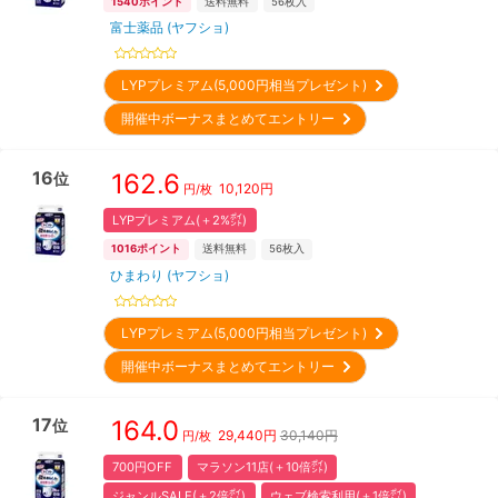
1540
ポイント
送料無料
56
枚入
富士薬品 (ヤフショ)
LYPプレミアム(5,000円相当プレゼント)
開催中ボーナスまとめてエントリー
16
162.6
位
10,120
円
円/枚
LYPプレミアム(＋2%㌽)
1016
ポイント
送料無料
56
枚入
ひまわり (ヤフショ)
LYPプレミアム(5,000円相当プレゼント)
開催中ボーナスまとめてエントリー
17
164.0
位
29,440
円
30,140円
円/枚
700円OFF
マラソン11店(＋10倍㌽)
ジャンルSALE(＋2倍㌽)
ウェブ検索利用(＋1倍㌽)