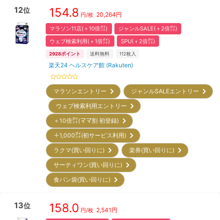
12
154.8
位
20,264
円
円/枚
マラソン11店(＋10倍㌽)
ジャンルSALE(＋2倍㌽)
ウェブ検索利用(＋1倍㌽)
SPU(＋2倍㌽)
2928
ポイント
送料無料
112
枚入
楽天24 ヘルスケア館 (Rakuten)
マラソンエントリー
ジャンルSALEエントリー
ウェブ検索利用エントリー
＋10倍㌽(ママ割 初登録)
＋1,000㌽(初サービス利用)
ラクマ(買い回りに)
楽券(買い回りに)
サーティワン(買い回りに)
食パン袋(買い回りに)
13
158.0
位
2,541
円
円/枚