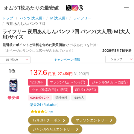
オムツ1枚あたりの最安値
トップ
パンツ(大人用)
M(大人用)
ライフリー
夜用あんしんパンツ 7回
ライフリー
夜用あんしんパンツ 7回
パンツ(大人用)
M(大人
用)
サイズ
割引後にポイントと送料を含めた実質価格で
で1枚あたりを計算！
（本ページのリンクには広告が含まれています）
2026年8月7日
更新
キャンペーン情報
ショップ
絞り込み
1
137.6
位
27,459
円
31,203円
円/枚
12%OFF
マラソン11店(＋10倍㌽)
ジャンルSALE(＋2倍㌽)
ウェブ検索利用(＋1倍㌽)
SPU(＋2倍㌽)
最安値
4348
ポイント
送料無料
168
枚入
楽天24 (Rakuten)
1
件
12%OFFクーポン
マラソンエントリー
ジャンルSALEエントリー