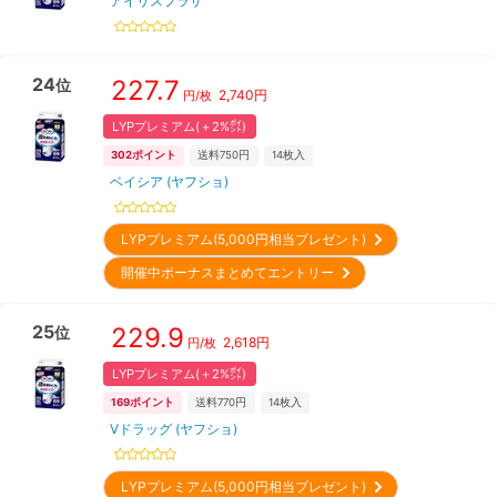
アイリスプラザ
24
227.7
位
2,740
円
円/枚
LYPプレミアム(＋2%㌽)
302
ポイント
送料750円
14
枚入
ベイシア (ヤフショ)
LYPプレミアム(5,000円相当プレゼント)
開催中ボーナスまとめてエントリー
25
229.9
位
2,618
円
円/枚
LYPプレミアム(＋2%㌽)
169
ポイント
送料770円
14
枚入
Vドラッグ (ヤフショ)
LYPプレミアム(5,000円相当プレゼント)