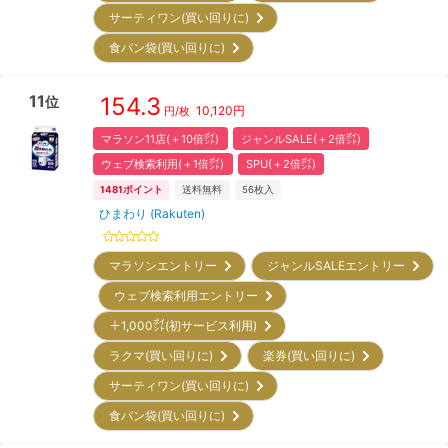
サーティワン(買い回りに)
食パン袋(買い回りに)
11
154.3
位
10,120
円
円/枚
マラソン11店(＋10倍㌽)
ジャンルSALE(＋2倍㌽)
ウェブ検索利用(＋1倍㌽)
SPU(＋2倍㌽)
1481
ポイント
送料無料
56
枚入
ひまわり (Rakuten)
マラソンエントリー
ジャンルSALEエントリー
ウェブ検索利用エントリー
＋1,000㌽(初サービス利用)
ラクマ(買い回りに)
楽券(買い回りに)
サーティワン(買い回りに)
食パン袋(買い回りに)