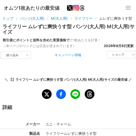
オムツ1枚あたりの最安値
トップ
パンツ(大人用)
M(大人用)
ライフリー
ムレずに爽快うす型
ライフリー
ムレずに爽快うす型
パンツ(大人用)
M(大人用)
サ
イズ
割引後にポイントと送料を含めた実質価格で
で1枚あたりを計算！
（本ページのリンクには広告が含まれています）
2026年8月8日
更新
キャンペーン情報
ショップ
絞り込み
＼
【】ライフリー ムレずに爽快うす型 パンツ(大人用) M(大人用)サイズ
の最安値 ／
詳細
メーカー
ユニ・チャーム
製品名
ライフリー
ムレずに爽快うす型