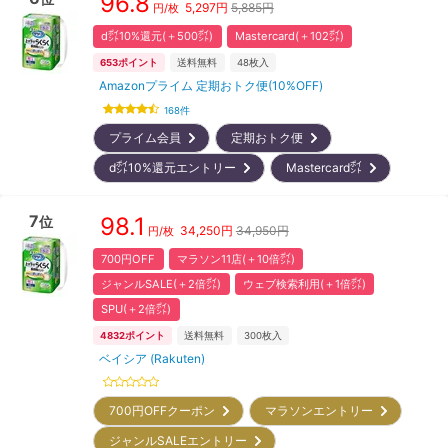
96.8
5,297
円
5,885円
円/枚
d㌽10%還元(＋500㌽)
Mastercard(＋102㌽)
653
ポイント
送料無料
48
枚入
Amazonプライム 定期おトク便(10%OFF)
168
件
プライム会員
定期おトク便
d㌽10%還元エントリー
Mastercard㌽
7
98.1
位
34,250
円
34,950円
円/枚
700円OFF
マラソン11店(＋10倍㌽)
ジャンルSALE(＋2倍㌽)
ウェブ検索利用(＋1倍㌽)
SPU(＋2倍㌽)
4832
ポイント
送料無料
300
枚入
ベイシア (Rakuten)
700円OFFクーポン
マラソンエントリー
ジャンルSALEエントリー