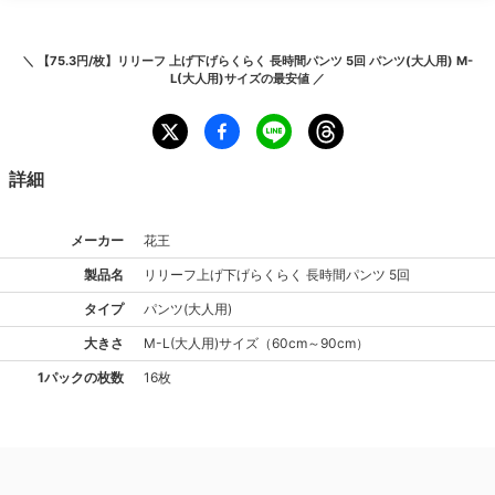
＼
【75.3円/枚】リリーフ 上げ下げらくらく 長時間パンツ 5回 パンツ(大人用) M-
L(大人用)サイズ
の最安値 ／
詳細
メーカー
花王
製品名
リリーフ
上げ下げらくらく 長時間パンツ 5回
タイプ
パンツ(大人用)
大きさ
M-L(大人用)
サイズ
（
60cm～90cm
）
1パックの枚数
16枚