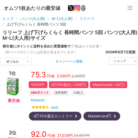
オムツ1枚あたりの最安値
トップ
パンツ(大人用)
M-L(大人用)
リリーフ
上げ下げらくらく 長時間パンツ 5回
リリーフ
上げ下げらくらく 長時間パンツ 5回
パンツ(大人用)
M-L(大人用)
サイズ
割引後にポイントと送料を含めた実質価格で
で1枚あたりを計算！
（本ページのリンクには広告が含まれています）
2026年8月7日
更新
キャンペーン情報
ショップ
絞り込み
1
75.3
位
2,090
円
2,459円
円/枚
15%OFF
d㌽10%還元(＋209㌽)
Mastercard(＋50㌽)
284
ポイント
送料無料
24
枚入
Amazon
最安値
168
件
d㌽10%還元エントリー
Mastercard㌽
2
92.0
位
21,039
円
23,907円
円/枚