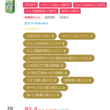
12%OFF
マラソン11店(＋10倍㌽)
ジャンルSALE(＋2倍㌽)
ウェブ検索利用(＋1倍㌽)
SPU(＋2倍㌽)
3369
ポイント
送料無料
192
枚入
楽天24 (Rakuten)
12%OFFクーポン
マラソンエントリー
ジャンルSALEエントリー
ウェブ検索利用エントリー
＋100円OFFクーポン(楽天24＆楽天ブックス)
＋10倍㌽(ママ割 初登録)
＋1,000㌽(初サービス利用)
ラクマ(買い回りに)
楽券(買い回りに)
サーティワン(買い回りに)
食パン袋(買い回りに)
3
92.4
位