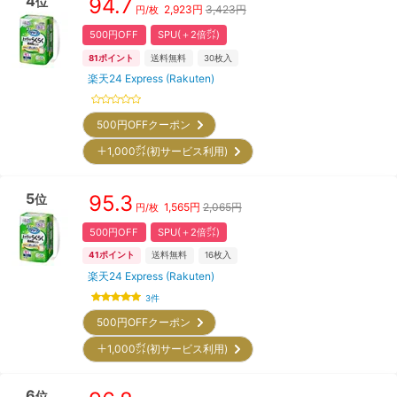
4
94.7
位
2,923
円
3,423円
円/枚
500円OFF
SPU(＋2倍㌽)
81
ポイント
送料無料
30
枚入
楽天24 Express (Rakuten)
500円OFFクーポン
＋1,000㌽(初サービス利用)
5
95.3
位
1,565
円
2,065円
円/枚
500円OFF
SPU(＋2倍㌽)
41
ポイント
送料無料
16
枚入
楽天24 Express (Rakuten)
3
件
500円OFFクーポン
＋1,000㌽(初サービス利用)
6
位