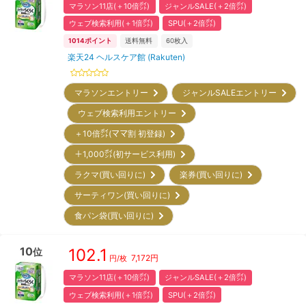
マラソン11店(＋10倍㌽)
ジャンルSALE(＋2倍㌽)
ウェブ検索利用(＋1倍㌽)
SPU(＋2倍㌽)
1014
ポイント
送料無料
60
枚入
楽天24 ヘルスケア館 (Rakuten)
マラソンエントリー
ジャンルSALEエントリー
ウェブ検索利用エントリー
＋10倍㌽(ママ割 初登録)
＋1,000㌽(初サービス利用)
ラクマ(買い回りに)
楽券(買い回りに)
サーティワン(買い回りに)
食パン袋(買い回りに)
10
102.1
位
7,172
円
円/枚
マラソン11店(＋10倍㌽)
ジャンルSALE(＋2倍㌽)
ウェブ検索利用(＋1倍㌽)
SPU(＋2倍㌽)