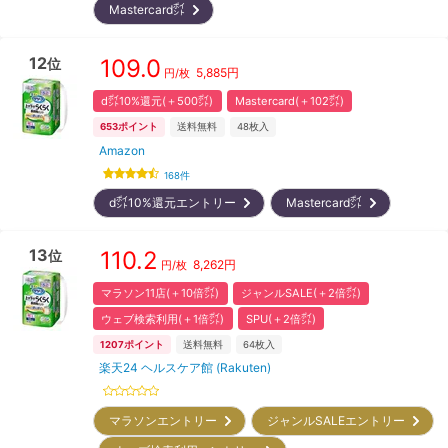
Mastercard㌽
12
109.0
位
5,885
円
円/枚
d㌽10%還元(＋500㌽)
Mastercard(＋102㌽)
653
ポイント
送料無料
48
枚入
Amazon
168
件
d㌽10%還元エントリー
Mastercard㌽
13
110.2
位
8,262
円
円/枚
マラソン11店(＋10倍㌽)
ジャンルSALE(＋2倍㌽)
ウェブ検索利用(＋1倍㌽)
SPU(＋2倍㌽)
1207
ポイント
送料無料
64
枚入
楽天24 ヘルスケア館 (Rakuten)
マラソンエントリー
ジャンルSALEエントリー