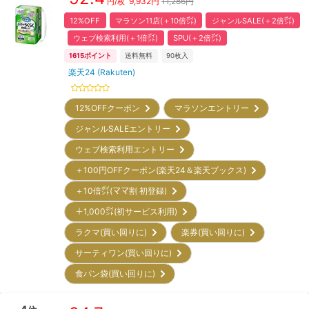
9,932
円
11,286円
円/枚
12%OFF
マラソン11店(＋10倍㌽)
ジャンルSALE(＋2倍㌽)
ウェブ検索利用(＋1倍㌽)
SPU(＋2倍㌽)
1615
ポイント
送料無料
90
枚入
楽天24 (Rakuten)
12%OFFクーポン
マラソンエントリー
ジャンルSALEエントリー
ウェブ検索利用エントリー
＋100円OFFクーポン(楽天24＆楽天ブックス)
＋10倍㌽(ママ割 初登録)
＋1,000㌽(初サービス利用)
ラクマ(買い回りに)
楽券(買い回りに)
サーティワン(買い回りに)
食パン袋(買い回りに)