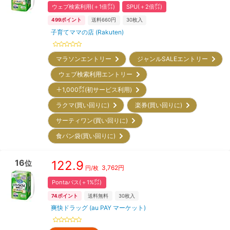
ウェブ検索利用(＋1倍㌽)
SPU(＋2倍㌽)
499
ポイント
送料660円
30
枚入
子育てママの店 (Rakuten)
マラソンエントリー
ジャンルSALEエントリー
ウェブ検索利用エントリー
＋1,000㌽(初サービス利用)
ラクマ(買い回りに)
楽券(買い回りに)
サーティワン(買い回りに)
食パン袋(買い回りに)
16
122.9
位
3,762
円
円/枚
Pontaパス(＋1%㌽)
74
ポイント
送料無料
30
枚入
爽快ドラッグ (au PAY マーケット)