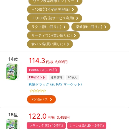
ウェブ検索利用エントリー
＋10倍㌽(ママ割 初登録)
＋1,000㌽(初サービス利用)
ラクマ(買い回りに)
楽券(買い回りに)
サーティワン(買い回りに)
食パン袋(買い回りに)
14
114.3
位
6,996
円
円/枚
Pontaパス(＋1%㌽)
138
ポイント
送料無料
60
枚入
爽快ドラッグ (au PAY マーケット)
Pontaパス
15
122.0
位
3,498
円
円/枚
マラソン11店(＋10倍㌽)
ジャンルSALE(＋2倍㌽)