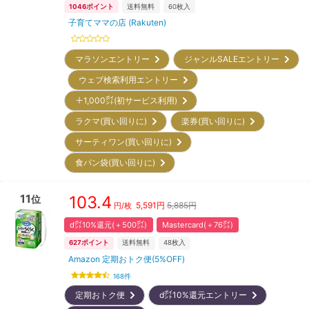
1046
ポイント
送料無料
60
枚入
子育てママの店 (Rakuten)
マラソンエントリー
ジャンルSALEエントリー
ウェブ検索利用エントリー
＋1,000㌽(初サービス利用)
ラクマ(買い回りに)
楽券(買い回りに)
サーティワン(買い回りに)
食パン袋(買い回りに)
11
103.4
位
5,591
円
5,885円
円/枚
d㌽10%還元(＋500㌽)
Mastercard(＋76㌽)
627
ポイント
送料無料
48
枚入
Amazon 定期おトク便(5%OFF)
168
件
定期おトク便
d㌽10%還元エントリー