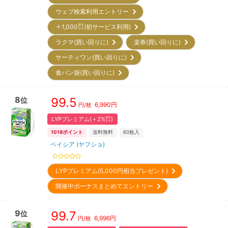
ウェブ検索利用エントリー
＋1,000㌽(初サービス利用)
ラクマ(買い回りに)
楽券(買い回りに)
サーティワン(買い回りに)
食パン袋(買い回りに)
8
99.5
位
6,990
円
円/枚
LYPプレミアム(＋2%㌽)
1018
ポイント
送料無料
60
枚入
ベイシア (ヤフショ)
LYPプレミアム(5,000円相当プレゼント)
開催中ボーナスまとめてエントリー
9
99.7
位
6,996
円
円/枚