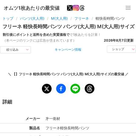
オムツ1枚あたりの最安値
トップ
パンツ(大人用)
M(大人用)
フリーネ
軽快長時間パンツ
フリーネ
軽快長時間パンツ
パンツ(大人用)
M(大人用)
サイズ
割引後にポイントと送料を含めた実質価格で
で1枚あたりを計算！
（本ページのリンクには広告が含まれています）
2026年8月7日
更新
キャンペーン情報
ショップ
絞り込み
＼
【】フリーネ 軽快長時間パンツ パンツ(大人用) M(大人用)サイズ
の最安値 ／
詳細
メーカー
㐧一衛材
製品名
フリーネ
軽快長時間パンツ