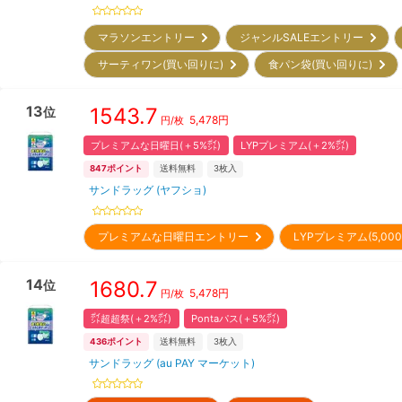
マラソンエントリー
ジャンルSALEエントリー
サーティワン(買い回りに)
食パン袋(買い回りに)
13
1543.7
位
5,478
円
円/枚
プレミアムな日曜日(＋5%㌽)
LYPプレミアム(＋2%㌽)
847
ポイント
送料無料
3
枚入
サンドラッグ (ヤフショ)
プレミアムな日曜日エントリー
LYPプレミアム(5,0
14
1680.7
位
5,478
円
円/枚
㌽超超祭(＋2%㌽)
Pontaパス(＋5%㌽)
436
ポイント
送料無料
3
枚入
サンドラッグ (au PAY マーケット)