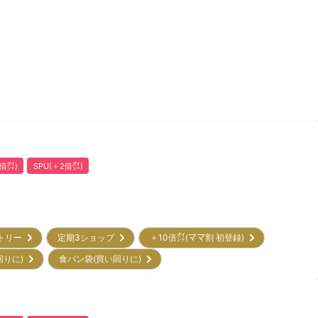
倍㌽)
SPU(＋2倍㌽)
ントリー
定期3ショップ
＋10倍㌽(ママ割 初登録)
回りに)
食パン袋(買い回りに)