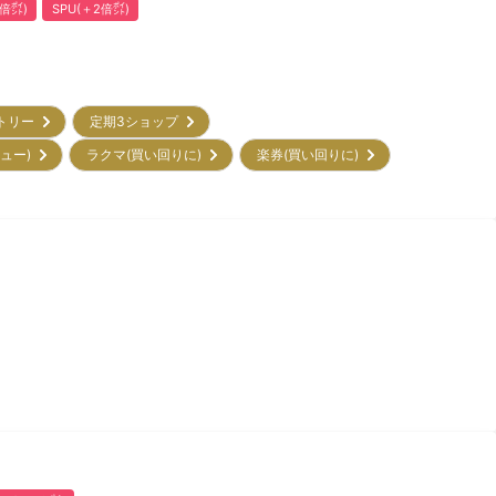
倍㌽)
SPU(＋2倍㌽)
ントリー
定期3ショップ
ビュー)
ラクマ(買い回りに)
楽券(買い回りに)