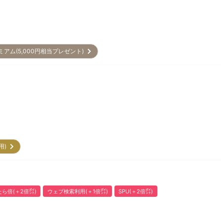
ミアム(5,000円相当プレゼント)
利用)
ら倍(＋2倍㌽)
ウェブ検索利用(＋1倍㌽)
SPU(＋2倍㌽)