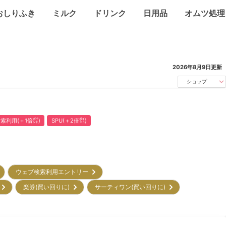
おしりふき
ミルク
ドリンク
日用品
オムツ処理
2026年8月9日
更新
ショップ
索利用(＋1倍㌽)
SPU(＋2倍㌽)
ウェブ検索利用エントリー
)
楽券(買い回りに)
サーティワン(買い回りに)