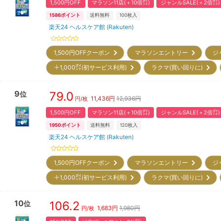
1,500円OFF
マラソン11店(＋10倍㌽)
ジャンルSALE(＋2倍㌽)
1586
ポイント
送料無料
100
枚入
楽天24 ヘルスケア館 (Rakuten)
1,500円OFFクーポン
マラソンエントリー
ジ
＋1,000㌽(初サービス利用)
ラクマ(買い回りに)
9
79.0
位
11,436
円
12,936円
円/枚
1,500円OFF
マラソン11店(＋10倍㌽)
ジャンルSALE(＋2倍㌽)
1950
ポイント
送料無料
120
枚入
楽天24 ヘルスケア館 (Rakuten)
1,500円OFFクーポン
マラソンエントリー
ジ
＋1,000㌽(初サービス利用)
ラクマ(買い回りに)
10
106.2
位
1,683
円
1,980円
円/枚