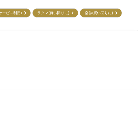
(初サービス利用)
ラクマ(買い回りに)
楽券(買い回りに)