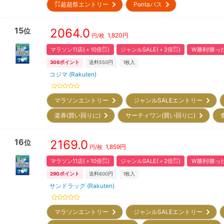
㌽超超祭エントリー
Pontaパス
15
2064.0
位
1,820
円
円/枚
マラソン11店(＋10倍㌽)
ジャンルSALE(＋2倍㌽)
W勝利!勝った
306
ポイント
送料550円
1
枚入
コジマ (Rakuten)
マラソンエントリー
ジャンルSALEエントリー
楽券(買い回りに)
サーティワン(買い回りに)
16
2169.0
位
1,859
円
円/枚
マラソン11店(＋10倍㌽)
ジャンルSALE(＋2倍㌽)
W勝利!勝った
290
ポイント
送料600円
1
枚入
サンドラッグ (Rakuten)
マラソンエントリー
ジャンルSALEエントリー