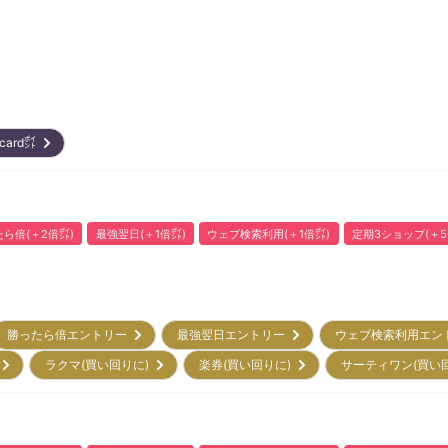
rcard㌽
ら倍(＋2倍㌽)
最強翌日(＋1倍㌽)
ウェブ検索利用(＋1倍㌽)
定期3ショップ(＋5
勝ったら倍エントリー
最強翌日エントリー
ウェブ検索利用エ
)
ラクマ(買い回りに)
楽券(買い回りに)
サーティワン(買い