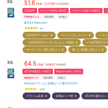
2
51.6
位
17,076
円
19,404円
円/枚
12%OFF
スーパーDEAL 30%㌽
マラソン11店(＋10倍㌽)
ジ
7792
ポイント
送料無料
180
枚入
楽天24 (Rakuten)
4
件
12%OFFクーポン
マラソンエントリー
ジャン
＋200円OFFクーポン(レビュー投稿)
＋100円OFF
サーティワン(買い回りに)
食パン袋(買い回りに)
3
64.5
位
1,490
円
1,655円
円/枚
d㌽10%還元(＋149㌽)
Mastercard(＋34㌽)
200
ポイント
送料無料
20
枚入
Amazonプライム 定期おトク便(10%OFF)
59
件
プライム会員
定期おトク便
d㌽10%還元エ