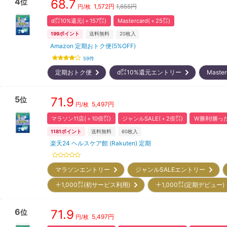
4
68.7
位
1,572
円
1,655円
円/枚
d㌽10%還元(＋157㌽)
Mastercard(＋25㌽)
199
ポイント
送料無料
20
枚入
Amazon 定期おトク便(5%OFF)
59
件
定期おトク便
d㌽10%還元エントリー
Maste
5
71.9
位
5,497
円
円/枚
マラソン11店(＋10倍㌽)
ジャンルSALE(＋2倍㌽)
W勝利!勝った
1181
ポイント
送料無料
60
枚入
楽天24 ヘルスケア館 (Rakuten) 定期
マラソンエントリー
ジャンルSALEエントリー
＋1,000㌽(初サービス利用)
＋1,000㌽(定期デビュー
6
71.9
位
5,497
円
円/枚