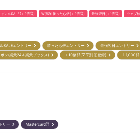
ャンルSALE(＋2倍㌽)
W勝利!勝ったら倍(＋2倍㌽)
最強翌日(＋1倍㌽)
ウェブ検
ルSALEエントリー
勝ったら倍エントリー
最強翌日エントリー
クーポン(楽天24＆楽天ブックス)
＋10倍㌽(ママ割 初登録)
＋1,00
ントリー
Mastercard㌽