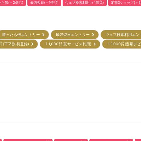
ら倍(＋2倍㌽)
最強翌日(＋1倍㌽)
ウェブ検索利用(＋1倍㌽)
定期3ショップ(＋5
勝ったら倍エントリー
最強翌日エントリー
ウェブ検索利用エ
㌽(ママ割 初登録)
＋1,000㌽(初サービス利用)
＋1,000㌽(定期デ