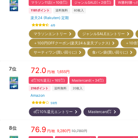
マラソン11店(＋10倍㌽)
ジャンルSALE(＋2倍㌽)
W勝利!勝った
1181
ポイント
送料無料
60
枚入
楽天24 (Rakuten) 定期
4
件
マラソンエントリー
ジャンルSALEエントリー
＋100円OFFクーポン(楽天24＆楽天ブックス)
＋10倍
サーティワン(買い回りに)
食パン袋(買い回りに)
7
72.0
位
1,655
円
円/枚
d㌽10%還元(＋165㌽)
Mastercard(＋34㌽)
216
ポイント
送料無料
20
枚入
Amazon
59
件
d㌽10%還元エントリー
Mastercard㌽
8
76.9
位
9,280
円
10,780円
円/枚