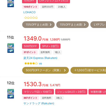
15%OFF
LYPプレミアム(＋2%㌽)
109
ポイント
送料550円
20
枚入
LOHACO
15%OFFまとめ割
15%OFFまとめ割
LYPプレ
11
1349.0
位
1,386
円
1,886円
円/枚
500円OFF
SPU(＋2倍㌽)
37
ポイント
送料無料
1
枚入
楽天24 Express (Rakuten)
1
件
500円OFFクーポン（関東）
＋1,000㌽(初サービス
12
1530.3
位
5,478
円
円/枚
マラソン11店(＋10倍㌽)
ジャンルSALE(＋2倍㌽)
W勝利!勝った
887
ポイント
送料無料
3
枚入
サンドラッグ (Rakuten)