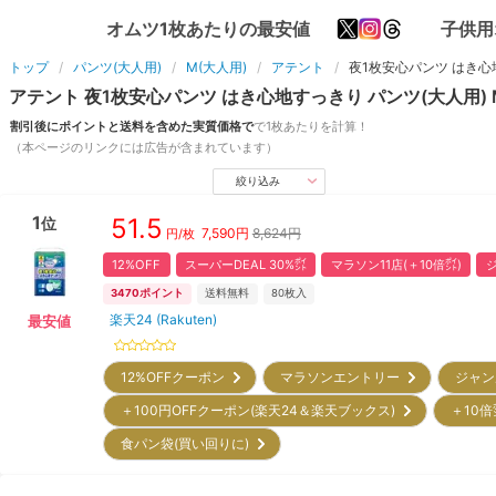
オムツ1枚あたりの最安値
子供用
トップ
パンツ(大人用)
M(大人用)
アテント
夜1枚安心パンツ はき
アテント
夜1枚安心パンツ はき心地すっきり
パンツ(大人用)
割引後にポイントと送料を含めた実質価格で
で1枚あたりを計算！
（本ページのリンクには広告が含まれています）
絞り込み
1
51.5
位
7,590
円
8,624円
円/枚
12%OFF
スーパーDEAL 30%㌽
マラソン11店(＋10倍㌽)
ジ
3470
ポイント
送料無料
80
枚入
楽天24 (Rakuten)
最安値
12%OFFクーポン
マラソンエントリー
ジャン
＋100円OFFクーポン(楽天24＆楽天ブックス)
＋10倍
食パン袋(買い回りに)