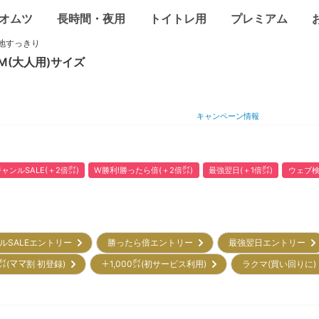
オムツ
長時間・夜用
トイトレ用
プレミアム
心地すっきり
M(大人用)
サイズ
キャンペーン情報
ャンルSALE(＋2倍㌽)
W勝利!勝ったら倍(＋2倍㌽)
最強翌日(＋1倍㌽)
ウェブ検
ルSALEエントリー
勝ったら倍エントリー
最強翌日エントリー
㌽(ママ割 初登録)
＋1,000㌽(初サービス利用)
ラクマ(買い回りに