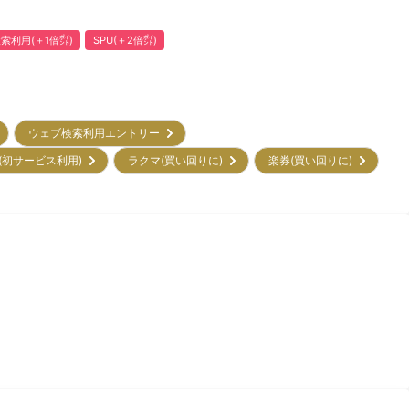
索利用(＋1倍㌽)
SPU(＋2倍㌽)
ウェブ検索利用エントリー
0㌽(初サービス利用)
ラクマ(買い回りに)
楽券(買い回りに)